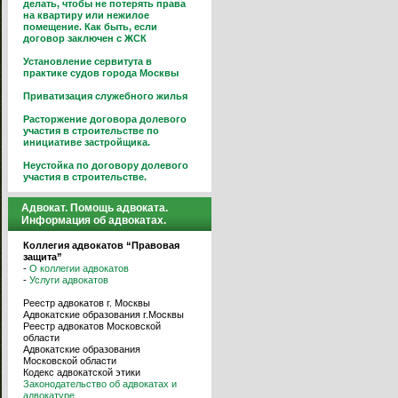
делать, чтобы не потерять права
на квартиру или нежилое
помещение. Как быть, если
договор заключен с ЖСК
Установление сервитута в
практике судов города Москвы
Приватизация служебного жилья
Расторжение договора долевого
участия в строительстве по
инициативе застройщика.
Неустойка по договору долевого
участия в строительстве.
Адвокат. Помощь адвоката.
Информация об адвокатах.
Коллегия адвокатов “Правовая
защита”
-
О коллегии адвокатов
-
Услуги адвокатов
Реестр адвокатов г. Москвы
Адвокатские образования г.Москвы
Реестр адвокатов Московской
области
Адвокатские образования
Московской области
Кодекс адвокатской этики
Законодательство об адвокатах и
адвокатуре