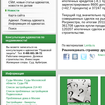
ипотечных кредитов (-8,1 п
СМИ, новые статьи адвокатов,
зарегистрировано 8600 дог
новости по делам
(+42,7 процента) и 37247 п
Новости
Текущий год значительно п
Карта сайта
совершенных сделок на рын
Адвокат. Помощь адвоката.
Росреестра, по итогам 201
Информация об адвокатах.
361708 сделок купли-продаж
Поиск
120207 ипотечных сделок и
строительстве.
Консультации адвокатов по
недвижимости!
По материалам:
Lenta.ru
Вы можете записаться на
Рекомендовать страницу дру
консультацию к адвокатам "Правовой
защиты". Тел.
8 495 691-38-72
.
Класс
Работаем ежедневно. Долевое
строительство. Инвестиции.
Жилищные споры. Суд. Арбитраж.
Информация
Суды Москвы. Суды Московской
области. Суды РФ
Список застройщиков 214-ФЗ
Список проблемных застройщиков
Подмосковья
Проблемные дома в Москве
Застройщики - банкроты.
Вопросы-ответы