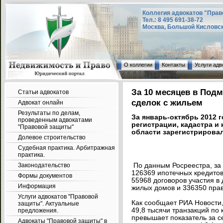
Коллегия адвокатов "Прав
Тел.: 8 495 691-38-72
Москва, Большой Кисловский
О коллегии
Контакты
Услуги адв
За 10 месяцев в Под
Статьи адвокатов
сделок с жильем
Адвокат онлайн
Результаты по делам,
За январь-октябрь 2012 
проведенным адвокатами
регистрации, кадастра и
"Правовой защиты"
области зарегистрировал
Долевое строительство
Судебная практика. Арбитражная
практика.
Законодательство
По данным Росреестра, за
126369 ипотечных кредитов
Формы документов
55968 договоров участия в
Информация
жилых домов и 336350 прав
Услуги адвокатов "Правовой
Как сообщает РИА Новости,
защиты". Актуальные
49,8 тысячи транзакций по 
предложения.
превышает показатель за с
Адвокаты "Правовой защиты" в