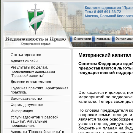
Коллегия адвокатов "Прав
Тел.: 8 495 691-38-72
Москва, Большой Кисловский
О коллегии
Контакты
Услуги адв
Материнский капитал 
Статьи адвокатов
Адвокат онлайн
Советом Федерации одобр
Результаты по делам,
предоставляются льготы 
проведенным адвокатами
государственной поддерж
"Правовой защиты"
Долевое строительство
Судебная практика. Арбитражная
практика.
Это касается и доходов, п
мероприятий по поддержке 
Законодательство
капитала. Теперь закон дол
Формы документов
По словам председателя к
Информация
вопросам семьи, женщин и
Услуги адвокатов "Правовой
является также освобожде
защиты". Актуальные
участка под индивидуально
предложения.
бюджетным планам на буду
Адвокаты "Правовой защиты" в
останется на том же уровне