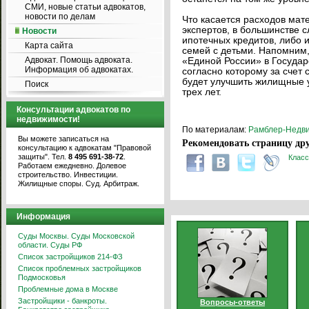
СМИ, новые статьи адвокатов,
новости по делам
Что касается расходов мат
экспертов, в большинстве 
Новости
ипотечных кредитов, либо
Карта сайта
семей с детьми. Напомним,
Адвокат. Помощь адвоката.
«Единой России» в Государ
Информация об адвокатах.
согласно которому за счет
будет улучшить жилищные 
Поиск
трех лет.
Консультации адвокатов по
недвижимости!
По материалам:
Рамблер-Недв
Вы можете записаться на
Рекомендовать страницу дру
консультацию к адвокатам "Правовой
защиты". Тел.
8 495 691-38-72
.
Класс
Работаем ежедневно. Долевое
строительство. Инвестиции.
Жилищные споры. Суд. Арбитраж.
Информация
Суды Москвы. Суды Московской
области. Суды РФ
Список застройщиков 214-ФЗ
Список проблемных застройщиков
Подмосковья
Проблемные дома в Москве
Застройщики - банкроты.
Вопросы-ответы