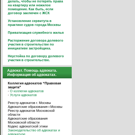
делать, чтобы не потерять права
на квартиру или нежилое
помещение. Как быть, если
договор заключен с ЖСК
Установление сервитута в
практике судов города Москвы
Приватизация служебного жилья
Расторжение договора долевого
участия в строительстве по
инициативе застройщика.
Неустойка по договору долевого
участия в строительстве.
Адвокат. Помощь адвоката.
Информация об адвокатах.
Коллегия адвокатов “Правовая
защита”
-
О коллегии адвокатов
-
Услуги адвокатов
Реестр адвокатов г. Москвы
Адвокатские образования г.Москвы
Реестр адвокатов Московской
области
Адвокатские образования
Московской области
Кодекс адвокатской этики
Законодательство об адвокатах и
адвокатуре