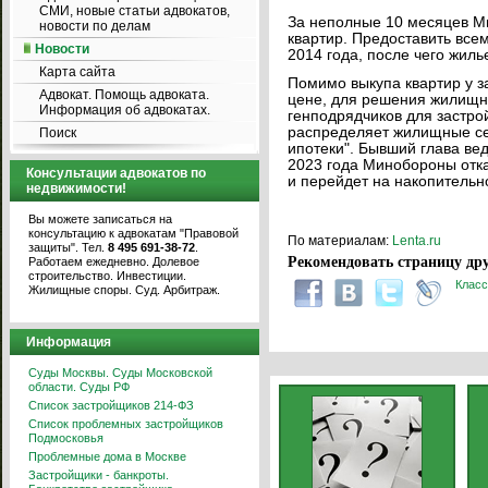
СМИ, новые статьи адвокатов,
За неполные 10 месяцев М
новости по делам
квартир. Предоставить все
Новости
2014 года, после чего жиль
Карта сайта
Помимо выкупа квартир у з
Адвокат. Помощь адвоката.
цене, для решения жилищн
Информация об адвокатах.
генподрядчиков для застро
распределяет жилищные се
Поиск
ипотеки". Бывший глава ве
2023 года Минобороны отка
Консультации адвокатов по
и перейдет на накопительн
недвижимости!
Вы можете записаться на
консультацию к адвокатам "Правовой
По материалам:
Lenta.ru
защиты". Тел.
8 495 691-38-72
.
Рекомендовать страницу дру
Работаем ежедневно. Долевое
строительство. Инвестиции.
Класс
Жилищные споры. Суд. Арбитраж.
Информация
Суды Москвы. Суды Московской
области. Суды РФ
Список застройщиков 214-ФЗ
Список проблемных застройщиков
Подмосковья
Проблемные дома в Москве
Застройщики - банкроты.