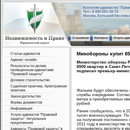
Коллегия адвокатов "Прав
Тел.: 8 495 691-38-72
Москва, Большой Кисловский
О коллегии
Контакты
Услуги адв
Минобороны купит 650
Статьи адвокатов
Адвокат онлайн
Министерство обороны Ро
Результаты по делам,
6500 квартир в Санкт-Пе
проведенным адвокатами
подписал премьер-минис
"Правовой защиты"
Долевое строительство
Судебная практика. Арбитражная
практика.
Жильем будут обеспечены 
службы очередники. Соглас
Законодательство
метра в приобретаемых ква
Формы документов
рублей.
Информация
Ранее сообщалось, что в 2
Услуги адвокатов "Правовой
тысяч военнослужащих. По 
защиты". Актуальные
на получение постоянного 
предложения.
2011 году в министерстве п
отказывались заселять в кв
Адвокаты "Правовой защиты" в