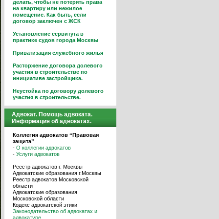
делать, чтобы не потерять права
на квартиру или нежилое
помещение. Как быть, если
договор заключен с ЖСК
Установление сервитута в
практике судов города Москвы
Приватизация служебного жилья
Расторжение договора долевого
участия в строительстве по
инициативе застройщика.
Неустойка по договору долевого
участия в строительстве.
Адвокат. Помощь адвоката.
Информация об адвокатах.
Коллегия адвокатов “Правовая
защита”
-
О коллегии адвокатов
-
Услуги адвокатов
Реестр адвокатов г. Москвы
Адвокатские образования г.Москвы
Реестр адвокатов Московской
области
Адвокатские образования
Московской области
Кодекс адвокатской этики
Законодательство об адвокатах и
адвокатуре