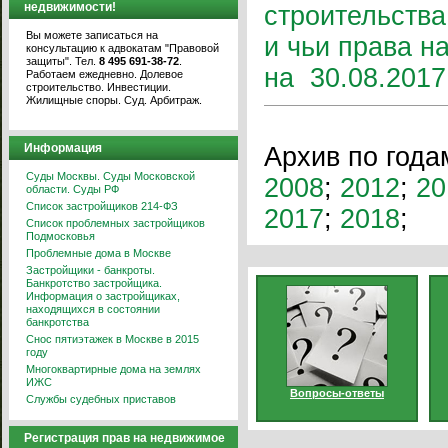
недвижимости!
строительства
Вы можете записаться на
и чьи права н
консультацию к адвокатам "Правовой
защиты". Тел.
8 495 691-38-72
.
на 30.08.2017 
Работаем ежедневно. Долевое
строительство. Инвестиции.
Жилищные споры. Суд. Арбитраж.
Информация
Архив по года
Суды Москвы. Суды Московской
2008
;
2012
;
20
области. Суды РФ
Список застройщиков 214-ФЗ
2017
;
2018
;
Список проблемных застройщиков
Подмосковья
Проблемные дома в Москве
Застройщики - банкроты.
Банкротство застройщика.
Информация о застройщиках,
находящихся в состоянии
банкротства
Снос пятиэтажек в Москве в 2015
году
Многоквартирные дома на землях
ИЖС
Вопросы-ответы
Службы судебных приставов
Регистрация прав на недвижимое