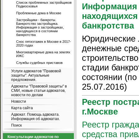
Список проблемных застройщиков
Информация 
Подмосковья
Проблемные дома в Москве
находящихся
Застройщики - банкроты.
банкротства
Банкротство застройщика.
Информация о застройщиках,
находящихся в состоянии
банкротства
Юридические 
Снос пятиэтажек в Москве в 2017-
2020 годах
денежные сре
Многоквартирные дома на землях
строительство
ИЖС
Службы судебных приставов
стадии банкро
Услуги адвокатов "Правовой
состоянии (по
защиты". Актуальные
предложения.
25.07.2016)
Адвокаты "Правовой защиты" в
СМИ, новые статьи адвокатов,
новости по делам
Реестр пост
Новости
Карта сайта
г.Москве
Адвокат. Помощь адвоката.
Информация об адвокатах.
Реестр гражда
Поиск
средства при
Консультации адвокатов по