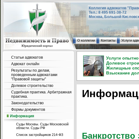
Коллегия адвокатов "Прав
Тел.: 8 495 691-38-72
Москва, Большой Кисловский
О коллегии
Контакты
Услуги адв
Статьи адвокатов
Услуги опытно
Долевое строи
Адвокат онлайн
Жилищные спор
Результаты по делам,
Взыскание долг
проведенным адвокатами
"Правовой защиты"
Долевое строительство
Информац
Судебная практика. Арбитражная
практика.
Законодательство
Формы документов
Информация
Суды Москвы. Суды Московской
области. Суды РФ
Банкротство 
Список застройщиков 214-ФЗ