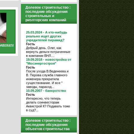
Долевое строительство :
последние обсуждения
строительных и
риэлторских компаний
25.03.2024 - А кто-нибудь
реально ищет других
учредителей пирамид?
Гость
адвокату
Добрый день. Олег, как
вернуть деньги потраченные
в компании ВНЛ....
19.09.2018 - новостройка от
"Мосэнергостроя"
Гость
После ухода В.Веденеева и
В. Перова служба главного
инженера прекратила
существование. И все "
заводы, параход...
10.09.2007 - банкротство
Гость
Интересно, что теперь
делать соинвесторам
Аквистрой К? Подавать тоже
в суд?...
Долевое строительство :
последние обсуждения
объектов строительства