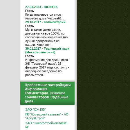
27.03.2023 - ЮСИТЕК
Гость
Когда планируется снос
углового дома Чехова61...
29.10.2017 - Комментарий
Гость
Мы в таком доме взяли,
довольны на все 100%, по
соотношению цена/качество
лучше предложения не
нашли. Конечно ...
30.01.2017 - Терлецкий парк
(Московские окна)
Гость
Информация для дольщиков
ЖК "Терлецкий парк". 15
февраля 2017 года состоится
очередное заседение по
рассмотрен...
Проблемные застройщики.
Информация.
Комментарии. Общение
соинвесторов. Судебные
дела
ЗАО "СУ-155"
ГК "Жилищный капитал" - АО
"АлеутСтрой"
ЗАО "Энергостройкомплект-
М"