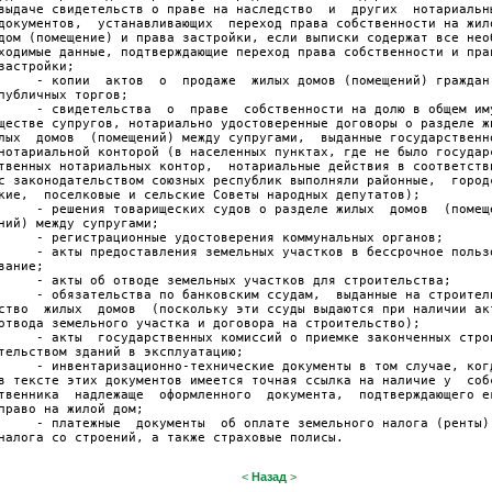
выдаче свидетельств о праве на наследство  и  других  нотариальн
документов,  устанавливающих  переход права собственности на жил
дом (помещение) и права застройки, если выписки содержат все нео
ходимые данные, подтверждающие переход права собственности и пра
застройки; 
     - копии  актов  о  продаже  жилых домов (помещений) граждан
публичных торгов; 
     - свидетельства  о  праве  собственности на долю в общем им
ществе супругов, нотариально удостоверенные договоры о разделе ж
лых  домов  (помещений) между супругами,  выданные государственн
нотариальной конторой (в населенных пунктах, где не было государ
твенных нотариальных контор,  нотариальные действия в соответств
с законодательством союзных республик выполняли районные,  город
кие,  поселковые и сельские Советы народных депутатов); 
     - решения товарищеских судов о разделе жилых  домов  (помещ
ний) между супругами; 
     - регистрационные удостоверения коммунальных органов; 
     - акты предоставления земельных участков в бессрочное польз
вание; 
     - акты об отводе земельных участков для строительства; 
     - обязательства по банковским ссудам,  выданные на строител
ство  жилых  домов  (поскольку эти ссуды выдаются при наличии ак
отвода земельного участка и договора на строительство); 
     - акты  государственных комиссий о приемке законченных стро
тельством зданий в эксплуатацию; 
     - инвентаризационно-технические документы в том случае, ког
в тексте этих документов имеется точная ссылка на наличие у  соб
твенника  надлежаще  оформленного  документа,  подтверждающего е
право на жилой дом; 
     - платежные  документы  об оплате земельного налога (ренты)
налога со строений, а также страховые полисы. 
<
Назад
>