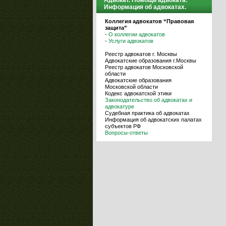
Адвокат. Помощь адвоката.
Информация об адвокатах.
Коллегия адвокатов “Правовая
защита”
-
О коллегии адвокатов
-
Услуги адвокатов
Реестр адвокатов г. Москвы
Адвокатские образования г.Москвы
Реестр адвокатов Московской
области
Адвокатские образования
Московской области
Кодекс адвокатской этики
Законодательство об адвокатах и
адвокатуре
Судебная практика об адвокатах
Информация об адвокатских палатах
субъектов РФ
Вопросы-ответы