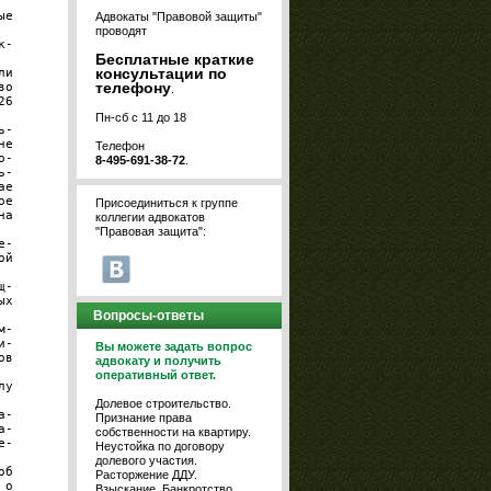
ые 
Адвокаты "Правовой защиты"
проводят
к- 
Бесплатные краткие
консультации по
ли 
телефону
во 
.
26 
Пн-сб с 11 до 18
ь- 
не 
Телефон
о- 
8-495-691-38-72
.
ь- 
ае 
ое 
Присоединиться к группе
на 
коллегии адвокатов
"Правовая защита":
е- 
ой 
щ- 
ых 
Вопросы-ответы
м- 
и- 
Вы можете задать вопрос
ов 
адвокату и получить
оперативный ответ.
лу 
Долевое строительство.
а- 
Признание права
а- 
собственности на квартиру.
е- 
Неустойка по договору
долевого участия.
об 
Расторжение ДДУ.
 о 
Взыскание. Банкротство