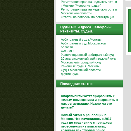
Регистрация прав на недвижимость в
г.Москве (Мосрегистрация)
Регистрация прав на недвижимость в
Московской области
Ответы на вопросы по регистрации
Суды РФ. Адреса. Телефоны.
Реквизиты. Судьи.
Арбитражный суд г.Москвы
Арбитражный суд Московской
области
ФАС МО
9 апелляционный арбитражный суд
10 апелляционный арбитражный суд
Московский городской суд
Районные суды г. Москвы
Суды Московской области
другие суды
Последние статьи
Апартаменты хотят приравнять к
жилым помещениям и разрешить в
них регистрацию. Нужно ли это
делать?
Новый закон о реновации в
Москве. Что изменилось с 2017
года по сравнению с порядком
переселения из пятиэтажек,
который действовал ранее.