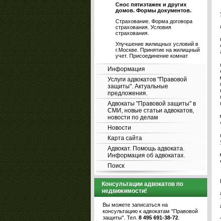
Снос пятиэтажек и других
домов. Формы документов.
Страхование. Форма договора
страхования. Условия
страхования.
Улучшение жилищных условий в
г.Москве. Принятие на жилищный
учет. Присоединение комнат
Информация
Услуги адвокатов "Правовой
защиты". Актуальные
предложения.
Адвокаты "Правовой защиты" в
СМИ, новые статьи адвокатов,
новости по делам
Новости
Карта сайта
Адвокат. Помощь адвоката.
Информация об адвокатах.
Поиск
Консультации адвокатов по
недвижимости!
Вы можете записаться на
консультацию к адвокатам "Правовой
защиты". Тел.
8 495 691-38-72
.