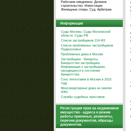
Работаем ежедневно. Долевое
строительство. Инвестиции.
Жилищные споры. Суд. Арбитраж.
Информация
Суды Москвы. Суды Московской
области. Суды РФ
Список застройщиков 214-ФЗ
Список проблемных застройщиков
Подмосковья
Проблемные дома в Москве
Застройщики - банкроты.
Банкротство застройщика.
Информация о застройщиках,
находящихся в состоянии
банкротства
Снос пятиэтажек в Москве в 2015
году
Многоквартирные дома на землях
ИЖС
Службы судебных приставов
Регистрация прав на недвижимое
имущество - адреса и режим
работы приемных, реквизиты,
перечни документов, образцы
документов.