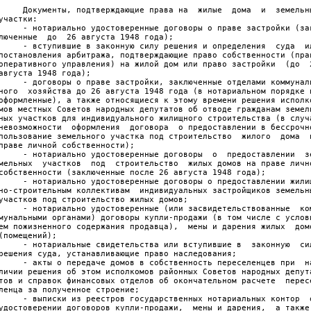
     Документы, подтверждающие права на  жилые  дома  и  земельн
участки: 
     - нотариально удостоверенные договоры о праве застройки (за
люченные  до  26 августа 1948 года); 
     - вступившие в законную силу решения и определения  суда  и
постановления арбитража, подтверждающие право собственности (пра
оперативного управления) на жилой дом или право застройки  (до  
августа 1948 года); 
     - договоры о праве застройки, заключенные отделами коммунал
ного  хозяйства до 26 августа 1948 года (в нотариальном порядке 
оформленные), а также относящиеся к этому времени решения исполк
мов местных Советов народных депутатов об отводе гражданам земел
ных участков для индивидуального жилищного строительства (в случ
невозможности  оформления  договора  о предоставлении в бессрочн
пользование земельного участка под строительство  жилого  дома  
праве личной собственности); 
     - нотариально удостоверенные договоры  о  предоставлении  з
мельных  участков  под  строительство  жилых домов на праве личн
собственности (заключенные после 26 августа 1948 года); 
     - нотариально удостоверенные договоры о предоставлении жили
но-строительным коллективам  индивидуальных застройщиков земельн
участков под строительство жилых домов; 
     - нотариально удостоверенные (или засвидетельствованные  ко
мунальными органами) договоры купли-продажи (в том числе с услов
ем пожизненного содержания продавца),  мены и дарения жилых  дом
(помещений); 
     - нотариальные свидетельства или вступившие в  законную  си
решения суда, устанавливающие право наследования; 
     - акты о передаче домов в собственность переселенцев при  н
личии решения об этом исполкомов районных Советов народных депут
тов и справок финансовых отделов об окончательном расчете  перес
ленца за полученное строение; 
     - выписки из реестров государственных нотариальных контор  
удостоверении договоров купли-продажи,  мены и дарения,  а также