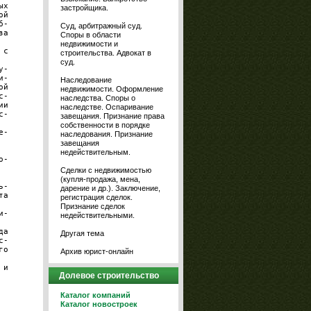
ых 
застройщика.
ой 
б- 
Суд, арбитражный суд.
ва 
Споры в области
недвижимости и
 с 
строительства. Адвокат в
суд.
у- 
и- 
Наследование
ой 
недвижимости. Оформление
с- 
наследства. Споры о
ии 
наследстве. Оспаривание
с- 
завещания. Признание права
собственности в порядке
е- 
наследования. Признание
завещания
недействительным.
о- 
Сделки с недвижимостью
(купля-продажа, мена,
ь- 
дарение и др.). Заключение,
та 
регистрация сделок.
Признание сделок
и- 
недействительными.
да 
Другая тема
с- 
го 
Архив юрист-онлайн
 и 
Долевое строительство
Каталог компаний
Каталог новостроек