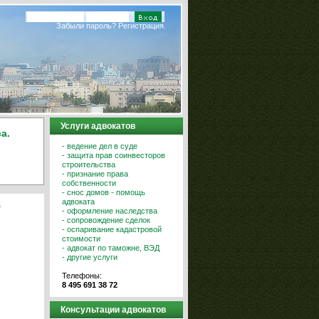
Забыли пароль?
Регистрация.
Услуги адвокатов
а.
- ведение дел в суде
- защита прав соинвесторов
строительства
- признание права
собственности
- снос домов - помощь
адвоката
О
- оформление наследства
- сопровождение сделок
- оспаривание кадастровой
стоимости
- адвокат по таможне, ВЭД
- другие услуги
Телефоны:
8 495 691 38 72
 
Консультации адвокатов