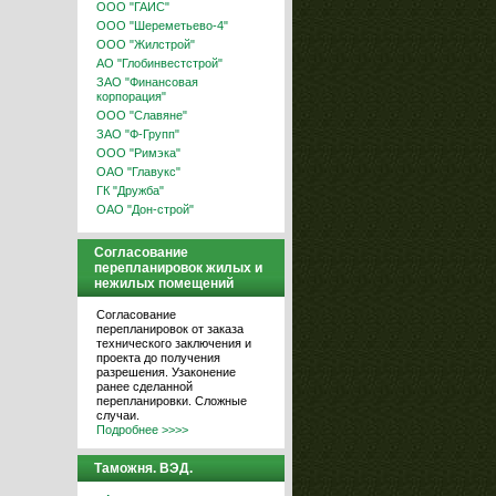
ООО "ГАИС"
ООО "Шереметьево-4"
ООО "Жилстрой"
АО "Глобинвестстрой"
ЗАО "Финансовая
корпорация"
ООО "Славяне"
ЗАО "Ф-Групп"
ООО "Римэка"
ОАО "Главукс"
ГК "Дружба"
ОАО "Дон-строй"
Согласование
перепланировок жилых и
нежилых помещений
Согласование
перепланировок от заказа
технического заключения и
проекта до получения
разрешения. Узаконение
ранее сделанной
перепланировки. Сложные
случаи.
Подробнее >>>>
Таможня. ВЭД.