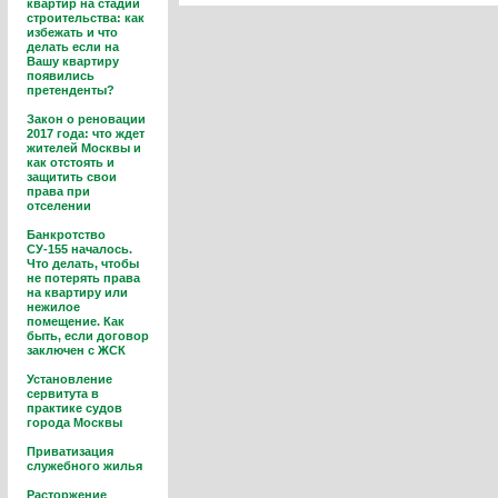
квартир на стадии
строительства: как
избежать и что
делать если на
Вашу квартиру
появились
претенденты?
Закон о реновации
2017 года: что ждет
жителей Москвы и
как отстоять и
защитить свои
права при
отселении
Банкротство
СУ-155 началось.
Что делать, чтобы
не потерять права
на квартиру или
нежилое
помещение. Как
быть, если договор
заключен с ЖСК
Установление
сервитута в
практике судов
города Москвы
Приватизация
служебного жилья
Расторжение