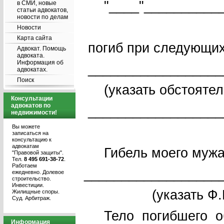
"____"____________
в СМИ, новые
статьи адвокатов,
новости по делам
(указат
Новости
Карта сайта
погиб при следующих
Адвокат. Помощь
адвоката.
Информация об
__________________
адвокатах.
Поиск
(указать обстоятель
Консультации
адвокатов по
_________________
недвижимости!
Вы можете
записаться на
консультацию к
адвокатам
Гибель моего мужа 
"Правовой защиты".
Тел.
8 495 691-38-72
.
Работаем
__________________
ежедневно. Долевое
строительство.
Инвестиции.
(указать Ф.И.О.
Жилищные споры.
Суд. Арбитраж.
Тело погибшего об
Информация