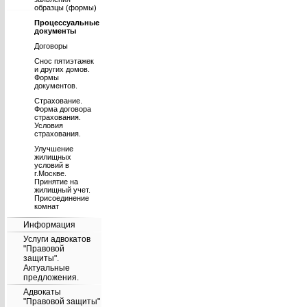
образцы (формы)
Процессуальные
документы
Договоры
Снос пятиэтажек
ЗА
и других домов.
Формы
документов.
Страхование.
Форма договора
страхования.
Условия
страхования.
Улучшение
жилищных
условий в
г.Москве.
Принятие на
жилищный учет.
Присоединение
комнат
Информация
Услуги адвокатов
"Правовой
защиты".
Актуальные
предложения.
Адвокаты
"Правовой защиты"