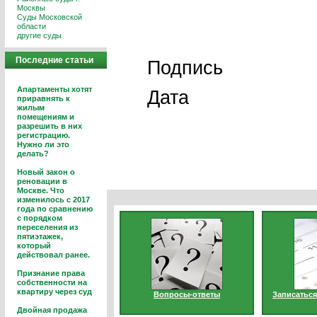
Москвы
Суды Московской
области
другие суды
Последние статьи
Под
Апартаменты хотят
Да
приравнять к
жилым
помещениям и
разрешить в них
регистрацию.
Нужно ли это
делать?
Новый закон о
реновации в
Москве. Что
изменилось с 2017
года по сравнению
с порядком
переселения из
пятиэтажек,
который
действовал ранее.
Признание права
собственности на
квартиру через суд
Вопросы-ответы
Записаться
Двойная продажа