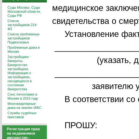
медицинское заключен
Суды Москвы. Суды
Московской области.
Суды РФ
свидетельства о смер
Список
застройщиков 214-
ФЗ
Установление факта
Список проблемных
застройщиков
Подмосковья
__________________
Проблемные дома в
Москве
Застройщики -
(указать, для
банкроты.
Банкротство
застройщика.
__________________
Информация о
застройщиках,
находящихся в
заявителю уста
состоянии
банкротства
Снос пятиэтажек в
В соответств
Москве в 2015 году
Многоквартирные
дома на землях ИЖС
Службы судебных
приставов
ПР
Регистрация прав
на недвижимое
имущество -