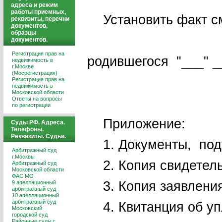
адреса и режим
работы приемных,
Установить факт см
реквизиты, перечни
документов,
образцы
(Ф.
документов.
Регистрация прав на
родившегося "___" _
недвижимость в
г.Москве
(Мосрегистрация)
(место 
Регистрация прав на
недвижимость в
Московской области
Ответы на вопросы
по регистрации
Прил
Суды РФ. Адреса.
Телефоны.
Реквизиты. Судьи.
1. Документы, под
Арбитражный суд
г.Москвы
2. Копия свидетельс
Арбитражный суд
Московской области
ФАС МО
3. Копия заявления 
9 апелляционный
арбитражный суд
10 апелляционный
арбитражный суд
4. Квитанция об уп
Московский
городской суд
Районные суды г.