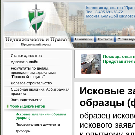
Коллегия адвокатов "Прав
Тел.: 8 495 691-38-72
Москва, Большой Кисловский
О коллегии
Контакты
Услуги адв
Статьи адвокатов
Помощь опытно
Представитель
Адвокат онлайн
Результаты по делам,
проведенным адвокатами
"Правовой защиты"
Долевое строительство
Исковые з
Судебная практика. Арбитражная
практика.
образцы (
Законодательство
Формы документов
образец исков
Исковые заявления - образцы
(формы)
искового заяв
Процессуальные документы
Договоры
к опытному ад