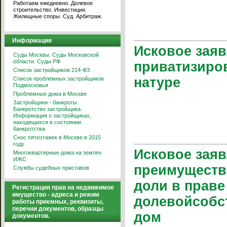
Работаем ежедневно. Долевое
строительство. Инвестиции.
Жилищные споры. Суд. Арбитраж.
Информация
Исковое заяв
Суды Москвы. Суды Московской
области. Суды РФ
приватизиро
Список застройщиков 214-ФЗ
натуре
Список проблемных застройщиков
Подмосковья
Проблемные дома в Москве
Застройщики - банкроты.
Банкротство застройщика.
Информация о застройщиках,
находящихся в состоянии
банкротства
Снос пятиэтажек в Москве в 2015
году
Исковое заяв
Многоквартирные дома на землях
ИЖС
преимуществ
Службы судебных приставов
доли в прав
Регистрация прав на недвижимое
имущество - адреса и режим
долевойсобс
работы приемных, реквизиты,
перечни документов, образцы
дом
документов.