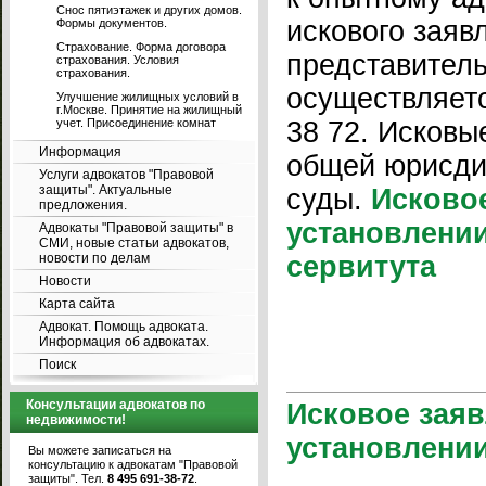
Снос пятиэтажек и других домов.
искового заяв
Формы документов.
Страхование. Форма договора
представитель
страхования. Условия
страхования.
осуществляетс
Улучшение жилищных условий в
г.Москве. Принятие на жилищный
учет. Присоединение комнат
38 72. Исковы
Информация
общей юрисди
Услуги адвокатов "Правовой
защиты". Актуальные
суды.
Исково
предложения.
установлени
Адвокаты "Правовой защиты" в
СМИ, новые статьи адвокатов,
новости по делам
сервитута
Новости
Карта сайта
Адвокат. Помощь адвоката.
Информация об адвокатах.
Поиск
Консультации адвокатов по
Исковое заяв
недвижимости!
установлении
Вы можете записаться на
консультацию к адвокатам "Правовой
защиты". Тел.
8 495 691-38-72
.