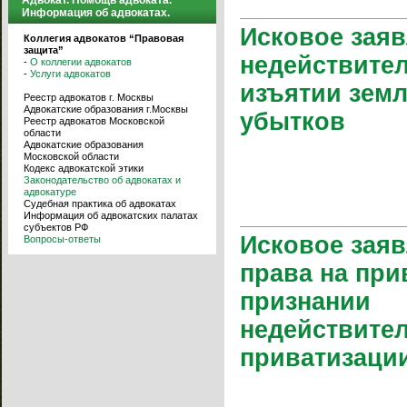
Адвокат. Помощь адвоката.
Информация об адвокатах.
Исковое заяв
Коллегия адвокатов “Правовая
защита”
недействите
-
О коллегии адвокатов
-
Услуги адвокатов
изъятии зем
Реестр адвокатов г. Москвы
Адвокатские образования г.Москвы
убытков
Реестр адвокатов Московской
области
Адвокатские образования
Московской области
Кодекс адвокатской этики
Законодательство об адвокатах и
адвокатуре
Судебная практика об адвокатах
Информация об адвокатских палатах
субъектов РФ
Исковое заяв
Вопросы-ответы
права на при
признании
недействите
приватизаци