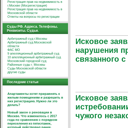
Регистрация прав на недвижимость в
г.Москве (Мосрегистрация)
Регистрация прав на недвижимость в
Московской области
Ответы на вопросы по регистрации
Суды РФ. Адреса. Телефоны.
Реквизиты. Судьи.
Арбитражный суд г.Москвы
Исковое заяв
Арбитражный суд Московской
области
нарушения пр
ФАС МО
9 апелляционный арбитражный суд
связанного 
10 апелляционный арбитражный суд
Московский городской суд
Районные суды г. Москвы
Суды Московской области
другие суды
Последние статьи
Апартаменты хотят приравнять к
Исковое заяв
жилым помещениям и разрешить в
них регистрацию. Нужно ли это
истребовании
делать?
Новый закон о реновации в
чужого незак
Москве. Что изменилось с 2017
года по сравнению с порядком
переселения из пятиэтажек,
который действовал ранее.