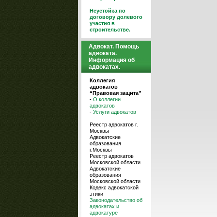
Неустойка по
договору долевого
участия в
строительстве.
Адвокат. Помощь
адвоката.
Информация об
адвокатах.
Коллегия
адвокатов
“Правовая защита”
-
О коллегии
адвокатов
-
Услуги адвокатов
Реестр адвокатов г.
Москвы
Адвокатские
образования
г.Москвы
Реестр адвокатов
Московской области
Адвокатские
образования
Московской области
Кодекс адвокатской
этики
Законодательство об
адвокатах и
адвокатуре