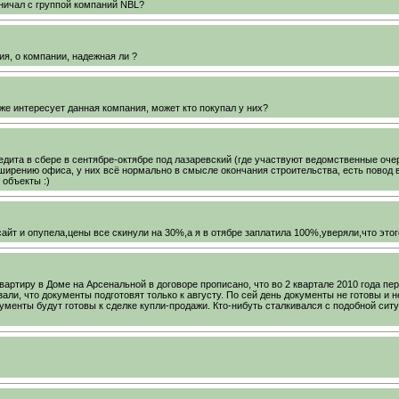
дничал с группой компаний NBL?
ия, о компании, надежная ли ?
же интересует данная компания, может кто покупал у них?
едита в сбере в сентябре-октябре под лазаревский (где участвуют ведомственные оче
сширению офиса, у них всё нормально в смысле окончания строительства, есть повод
 объекты :)
айт и опупела,цены все скинули на 30%,а я в отябре заплатила 100%,уверяли,что этог
вартиру в Доме на Арсенальной в договоре прописано, что во 2 квартале 2010 года пе
али, что документы подготовят только к августу. По сей день документы не готовы и н
кументы будут готовы к сделке купли-продажи. Кто-нибуть сталкивался с подобной сит