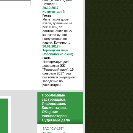
снос углового дома
Чехова61...
29.10.2017 -
Комментарий
Гость
Мы в таком доме
взяли, довольны на
все 100%, по
соотношению цена/
качество лучше
предложения не
нашли. Конечно ...
30.01.2017 -
Терлецкий парк
(Московские окна)
Гость
Информация для
дольщиков ЖК
"Терлецкий парк". 15
февраля 2017 года
состоится очередное
заседение по
рассмотрен...
Проблемные
застройщики.
Информация.
Комментарии.
Общение
соинвесторов.
Судебные дела
ЗАО "СУ-155"