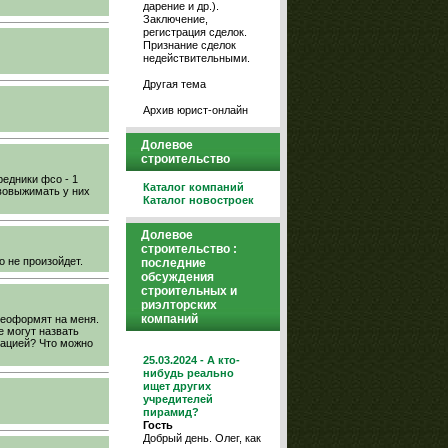
дарение и др.).
Заключение,
регистрация сделок.
Признание сделок
недействительными.
Другая тема
Архив юрист-онлайн
Долевое
строительство
редники фсо - 1
Каталог компаний
 вовыжимать у них
Каталог новостроек
Долевое
строительство :
о не произойдет.
последние
обсуждения
строительных и
риэлторских
компаний
реоформят на меня.
е могут назвать
уацией? Что можно
25.03.2024 - А кто-
нибудь реально
ищет других
учредителей
пирамид?
Гость
Добрый день. Олег, как