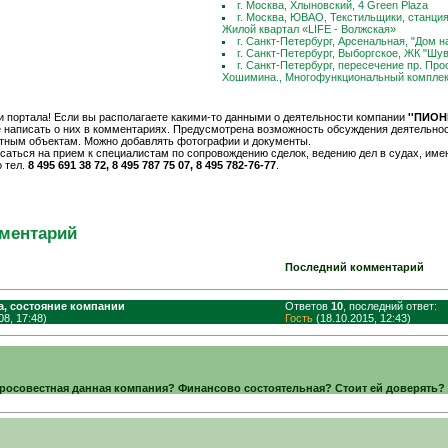
г. Москва, Хлыновский, 4 Green Plaza
г. Москва, ЮВАО, Текстильщики, cтанци
Жилой квартал «LIFE - Волжская»
г. Санкт-Петербург, Арсенальная, "Дом 
г. Санкт-Петербург, Выборгское, ЖК "Шу
г. Санкт-Петербург, пересечение пр. Про
Хошимина., Многофункциональный комплек
 портала! Если вы располагаете какими-то данными о деятельности компании
''ПИОН
е написать о них в комментариях. Предусмотрена возможность обсуждения деятельнос
ретным объектам. Можно добавлять фотографии и документы.
саться на прием к специалистам по сопровождению сделок, ведению дел в судах, им
о тел.
8 495 691 38 72, 8 495 787 75 07, 8 495 782-76-77
.
ментарий
Последний комментарий
а, состояние компании
Ответов
10
, последний ответ:
08, 17:48)
Гость
(18.10.2015, 12:43)
бросовестная данная компания? Финансово состоятельная? Стоит ей доверять?