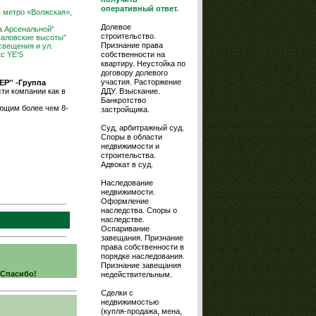
оперативный ответ.
я метро «Волжская»,
Долевое
на Арсенальной"
строительство.
валовские высоты"
Признание права
свещения и ул.
с YE’S
собственности на
квартиру. Неустойка по
договору долевого
участия. Расторжение
ЕР'' -Группа
ти компании как в
ДДУ. Взыскание.
Банкротство
еющим более чем 8-
застройщика.
Суд, арбитражный суд.
Споры в области
недвижимости и
строительства.
Адвокат в суд.
Наследование
недвижимости.
Оформление
наследства. Споры о
наследстве.
Оспаривание
завещания. Признание
права собственности в
порядке наследования.
Признание завещания
 Спасибо!
недействительным.
Сделки с
недвижимостью
(купля-продажа, мена,