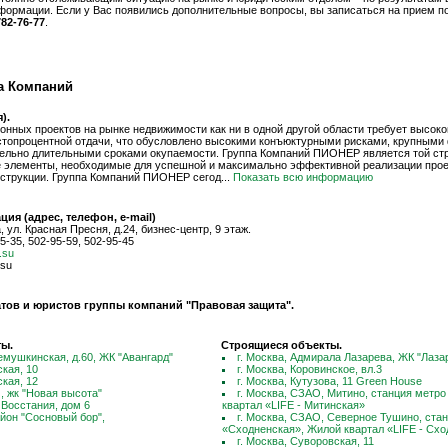
формации. Если у Вас появились дополнительные вопросы, вы записаться на прием по
782-76-77
.
па Компаний
).
онных проектов на рынке недвижимости как ни в одной другой области требует высоко
стопроцентной отдачи, что обусловлено высокими конъюктурными рисками, крупным
ельно длительными сроками окупаемости. Группа Компаний ПИОНЕР является той стр
е элементы, необходимые для успешной и максимально эффективной реализации прое
нструкции. Группа Компаний ПИОНЕР сегод...
Показать всю информацию
ия (адрес, телефон, e-mail)
 ул. Красная Пресня, д.24, бизнес-центр, 9 этаж.
5-35, 502-95-59, 502-95-45
.su
.su
тов и юристов группы компаний "Правовая защита".
ты.
Строящиеся объекты.
емушкинская, д.60, ЖК "Авангард"
г. Москва, Адмирала Лазарева, ЖК "Лаза
ская, 10
г. Москва, Коровинское, вл.3
ская, 12
г. Москва, Кутузова, 11 Green House
 , жк "Новая высота"
г. Москва, СЗАО, Митино, cтанция метр
, Восстания, дом 6
квартал «LIFE - Митинская»
айон "Сосновый бор",
г. Москва, СЗАО, Северное Тушино, ста
«Сходненская», Жилой квартал «LIFE - Сх
г. Москва, Суворовская, 11