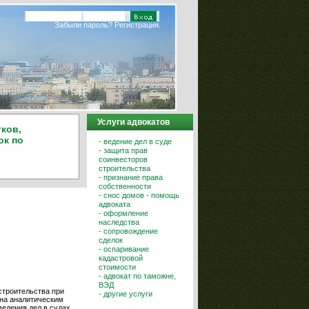
Забыли пароль?
Регистрация.
Услуги адвокатов
ков,
ок по
- ведение дел в суде
- защита прав
соинвесторов
строительства
- признание права
собственности
- снос домов - помощь
адвоката
- оформление
наследства
- сопровождение
сделок
- оспаривание
кадастровой
стоимости
- адвокат по таможне,
ВЭД
строительства при
- другие услуги
ена аналитическим
едения дел в судах