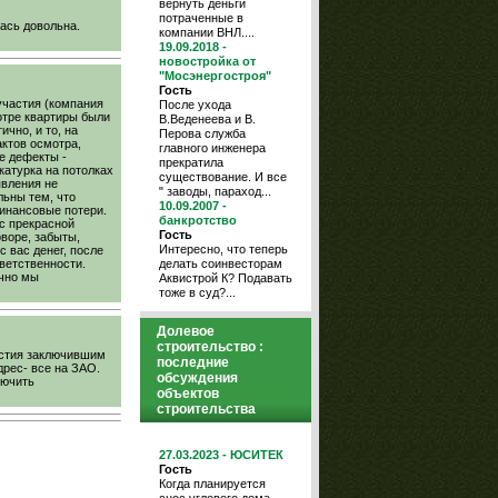
вернуть деньги
потраченные в
ась довольна.
компании ВНЛ....
19.09.2018 -
новостройка от
"Мосэнергостроя"
Гость
участия (компания
После ухода
отре квартиры были
В.Веденеева и В.
чно, и то, на
Перова служба
актов осмотра,
главного инженера
е дефекты -
прекратила
катурка на потолках
существование. И все
явления не
" заводы, параход...
льны тем, что
10.09.2007 -
финансовые потери.
банкротство
 с прекрасной
Гость
оворе, забыты,
Интересно, что теперь
с вас денег, после
делать соинвесторам
ветственности.
ично мы
Аквистрой К? Подавать
тоже в суд?...
Долевое
строительство :
астия заключившим
последние
рес- все на ЗАО.
обсуждения
лючить
объектов
строительства
27.03.2023 - ЮСИТЕК
Гость
Когда планируется