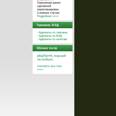
Узаконение ранее
сделанной
перепланировки.
Сложные случаи.
Подробнее >>>>
Таможня. ВЭД.
- Адвокаты по таможне
- Адвокаты по ВЭД
- Адвокаты по налогам
Облако тегов
gIbqj7EprHk
,
ведущий
застройщик
,
Смотреть все теги
>>>>