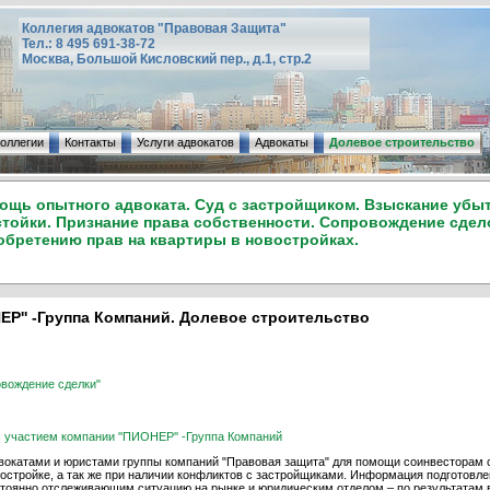
Коллегия адвокатов "Правовая Защита"
Тел.: 8 495 691-38-72
Москва, Большой Кисловский пер., д.1, стр.2
коллегии
Контакты
Услуги адвокатов
Адвокаты
Долевое строительство
ощь опытного адвоката. Суд с застройщиком. Взыскание убыт
стойки. Признание права собственности. Сопровождение сдел
обретению прав на квартиры в новостройках.
ЕР'' -Группа Компаний. Долевое строительство
овождение сделки"
 участием компании ''ПИОНЕР'' -Группа Компаний
двокатами и юристами группы компаний "Правовая защита" для помощи соинвесторам 
остройке, а так же при наличии конфликтов с застройщиками. Информация подготовл
стоянно отслеживающим ситуацию на рынке и юридическим отделом – по результатам в