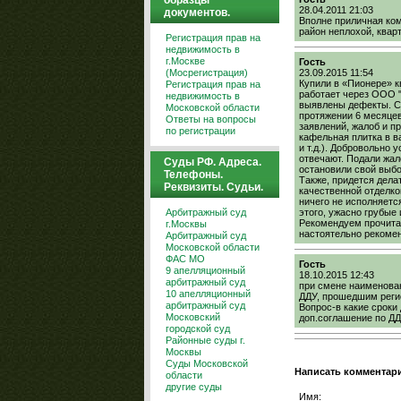
образцы
28.04.2011 21:03
документов.
Вполне приличная ком
район неплохой, кварт
Регистрация прав на
недвижимость в
г.Москве
Гость
(Мосрегистрация)
23.09.2015 11:54
Купили в «Пионере» к
Регистрация прав на
работает через ООО "
недвижимость в
выявлены дефекты. Со
Московской области
протяжении 6 месяцев
Ответы на вопросы
заявлений, жалоб и п
по регистрации
кафельная плитка в в
и т.д.). Добровольно 
отвечают. Подали жал
Суды РФ. Адреса.
остановили свой выбо
Телефоны.
Также, придется дела
Реквизиты. Судьи.
качественной отделко
ничего не исполняется
Арбитражный суд
этого, ужасно грубые
Рекомендуем прочитат
г.Москвы
настоятельно рекомен
Арбитражный суд
Московской области
ФАС МО
Гость
9 апелляционный
18.10.2015 12:43
арбитражный суд
при смене наименован
10 апелляционный
ДДУ, прошедшим регис
арбитражный суд
Вопрос-в какие сроки
Московский
доп.соглашение по Д
городской суд
Районные суды г.
Москвы
Суды Московской
Написать комментар
области
другие суды
Имя: