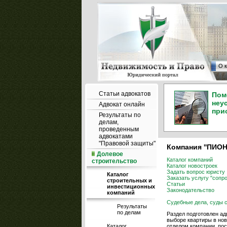
О 
Статьи адвокатов
Пом
неу
Адвокат онлайн
при
Результаты по
делам,
проведенным
адвокатами
"Правовой защиты"
Компания ''ПИОН
Долевое
Каталог компаний
строительство
Каталог новостроек
Задать вопрос юристу
Каталог
Заказать услугу "сопр
строительных и
Статьи
инвестиционных
Законодательство
компаний
Судебные дела, суды с
Результаты
по делам
Раздел подготовлен а
выборе квартиры в нов
Каталог
отделом компании, по