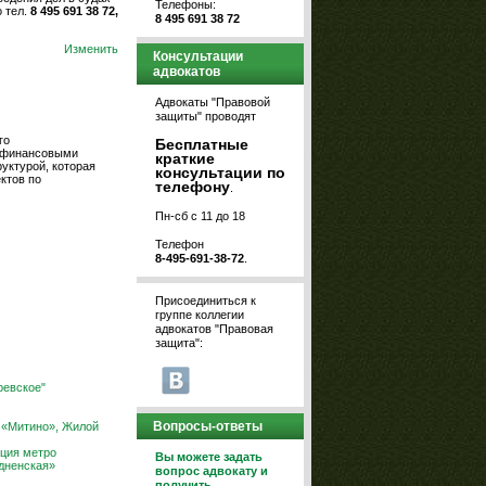
Телефоны:
 тел.
8 495 691 38 72,
8 495 691 38 72
Изменить
Консультации
адвокатов
Адвокаты "Правовой
защиты" проводят
го
Бесплатные
и финансовыми
краткие
уктурой, которая
консультации по
ктов по
телефону
.
Пн-сб с 11 до 18
Телефон
8-495-691-38-72
.
Присоединиться к
группе коллегии
адвокатов "Правовая
защита":
ревское"
Вопросы-ответы
о «Митино», Жилой
нция метро
Вы можете задать
одненская»
вопрос адвокату и
получить