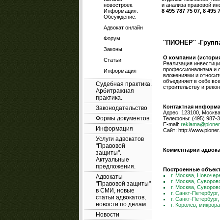
новостроек.
и анализа правовой ин
Информация.
8 495 787 75 07, 8 495 
Обсуждение.
Адвокат онлайн
Форум
''ПИОНЕР'' -Груп
Законы
О компании (история
Статьи
Реализация инвестици
профессионализма и 
Информация
вложениями и относит
объединяет в себе вс
Судебная практика.
строительству и реко
Арбитражная
практика.
Контактная информац
Законодательство
Адрес: 123100, Москва,
Формы документов
Телефоны: (495) 987-3
E-mail:
reklama@pioner
Информация
Сайт: http://www.pioner
Услуги адвокатов
"Правовой
Комментарии адвока
защиты".
Актуальные
предложения.
Построенные объек
г. Москва, Новочер
Адвокаты
г. Москва, Суворов
"Правовой защиты"
г. Москва, Суворов
в СМИ, новые
г. Санкт-Петербург,
статьи адвокатов,
г. Санкт-Петербург
новости по делам
г. Королёв, микрор
Новости