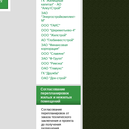
ту
ГК "Жилищный
капитал" - АО
"АлеутСтрой"
ЗАО
"Энергостройкомплект-
М"
ООО "ГАИС"
ООО "Шереметьево-4"
ООО "Жилстрой"
АО "Глобинвестстрой"
ЗАО "Финансовая
корпорация"
ООО "Славяне"
ЗАО "Ф-Групп"
ООО "Римэка"
ОАО "Главукс"
ГК "Дружба"
ОАО "Дон-строй"
Согласование
перепланировок
жилых и нежилых
помещений
Согласование
перепланировок от
заказа технического
заключения и проекта
до получения
разрешения.