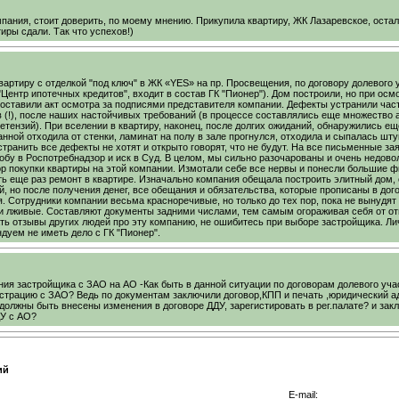
пания, стоит доверить, по моему мнению. Прикупила квартиру, ЖК Лазаревское, остал
иры сдали. Так что успехов!)
вартиру с отделкой "под ключ" в ЖК «YES» на пр. Просвещения, по договору долевого 
Центр ипотечных кредитов", входит в состав ГК "Пионер"). Дом построили, но при осм
ставили акт осмотра за подписями представителя компании. Дефекты устранили части
 (!), после наших настойчивых требований (в процессе составлялись еще множество 
ретензий). При вселении в квартиру, наконец, после долгих ожиданий, обнаружились ещ
анной отходила от стенки, ламинат на полу в зале прогнулся, отходила и сыпалась шту
устранить все дефекты не хотят и открыто говорят, что не будут. На все письменные за
обу в Роспотребнадзор и иск в Суд. В целом, мы сильно разочарованы и очень недово
р покупки квартиры на этой компании. Измотали себе все нервы и понесли большие 
ть еще раз ремонт в квартире. Изначально компания обещала построить элитный дом,
й, но после получения денег, все обещания и обязательства, которые прописаны в дог
. Сотрудники компании весьма красноречивые, но только до тех пор, пока не вынудят 
 и лживые. Составляют документы задними числами, тем самым огораживая себя от от
ь отзывы других людей про эту компанию, не ошибитесь при выборе застройщика. Л
дуем не иметь дело с ГК "Пионер".
ия застройщика с ЗАО на АО -Как быть в данной ситуации по договорам долевого уч
трацию с ЗАО? Ведь по документам заключили договор,КПП и печать ,юридический ад
 должны быть внесены изменения в договоре ДДУ, зарегистировать в рег.палате? и зак
ДУ с АО?
ий
E-mail: