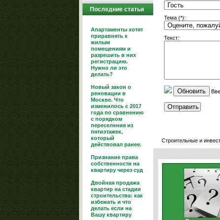
Последние статьи
Тема (*):
Апартаменты хотят
приравнять к
Текст:
жилым
помещениям и
разрешить в них
регистрацию.
Нужно ли это
делать?
Новый закон о
Обновить
Вве
реновации в
Москве. Что
изменилось с 2017
года по сравнению
с порядком
переселения из
пятиэтажек,
который
Строительные и инвес
действовал ранее.
Признание права
собственности на
квартиру через суд
Двойная продажа
квартир на стадии
строительства: как
избежать и что
делать если на
Вашу квартиру