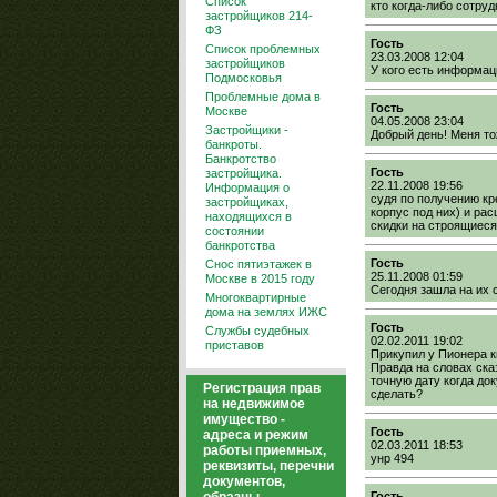
Список
кто когда-либо сотру
застройщиков 214-
ФЗ
Гость
Список проблемных
23.03.2008 12:04
застройщиков
У кого есть информац
Подмосковья
Проблемные дома в
Гость
Москве
04.05.2008 23:04
Застройщики -
Добрый день! Меня то
банкроты.
Банкротство
Гость
застройщика.
22.11.2008 19:56
Информация о
судя по получению кр
застройщиках,
корпус под них) и ра
находящихся в
скидки на строящиеся
состоянии
банкротства
Гость
Снос пятиэтажек в
25.11.2008 01:59
Москве в 2015 году
Сегодня зашла на их с
Многоквартирные
дома на землях ИЖС
Гость
Службы судебных
02.02.2011 19:02
приставов
Прикупил у Пионера к
Правда на словах сказ
точную дату когда до
Регистрация прав
сделать?
на недвижимое
имущество -
Гость
адреса и режим
02.03.2011 18:53
работы приемных,
унр 494
реквизиты, перечни
документов,
Гость