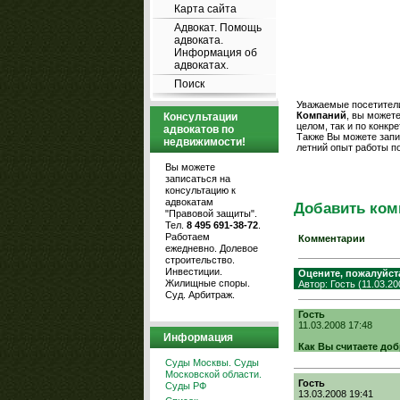
Карта сайта
Адвокат. Помощь
адвоката.
Информация об
адвокатах.
Поиск
Уважаемые посетители
Компаний
, вы может
Консультации
целом, так и по конк
адвокатов по
Также Вы можете запи
недвижимости!
летний опыт работы п
Вы можете
записаться на
консультацию к
адвокатам
Добавить ком
"Правовой защиты".
Тел.
8 495 691-38-72
.
Работаем
Комментарии
ежедневно. Долевое
строительство.
Инвестиции.
Оцените, пожалуйст
Жилищные споры.
Автор: Гость (11.03.20
Суд. Арбитраж.
Гость
11.03.2008 17:48
Информация
Как Вы считаете до
Суды Москвы. Суды
Московской области.
Гость
Суды РФ
13.03.2008 19:41