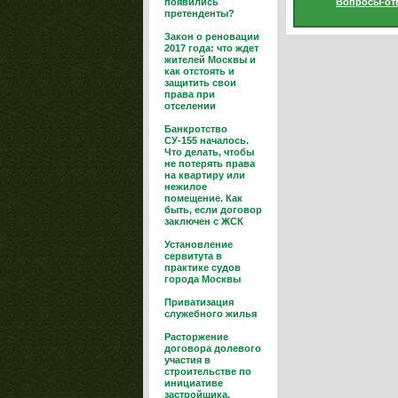
появились
Вопросы-от
претенденты?
Закон о реновации
2017 года: что ждет
жителей Москвы и
как отстоять и
защитить свои
права при
отселении
Банкротство
СУ-155 началось.
Что делать, чтобы
не потерять права
на квартиру или
нежилое
помещение. Как
быть, если договор
заключен с ЖСК
Установление
сервитута в
практике судов
города Москвы
Приватизация
служебного жилья
Расторжение
договора долевого
участия в
строительстве по
инициативе
застройщика.