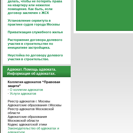
делать, чтобы не потерять права
на квартиру или нежилое
помещение. Как быть, если
договор заключен с ЖСК
Установление сервитута в
практике судов города Москвы
Приватизация служебного жилья
Расторжение договора долевого
участия в строительстве по
инициативе застройщика.
Неустойка по договору долевого
участия в строительстве.
Адвокат. Помощь адвоката.
Информация об адвокатах.
Коллегия адвокатов “Правовая
защита”
-
О коллегии адвокатов
-
Услуги адвокатов
Реестр адвокатов г. Москвы
Адвокатские образования г.Москвы
Реестр адвокатов Московской
области
Адвокатские образования
Московской области
Кодекс адвокатской этики
Законодательство об адвокатах и
адвокатуре