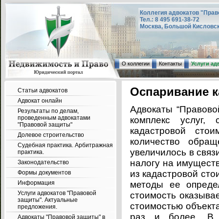
Коллегия адвокатов "Прав
Тел.: 8 495 691-38-72
Москва, Большой Кисловский
О коллегии
Контакты
Услуги ад
Оспаривание к
Статьи адвокатов
Адвокат онлайн
Адвокаты “Правово
Результаты по делам,
проведенным адвокатами
комплекс услуг, 
"Правовой защиты"
кадастровой стои
Долевое строительство
количество обращ
Судебная практика. Арбитражная
увеличилось в связи
практика.
налогу на имуществ
Законодательство
из кадастровой сто
Формы документов
Информация
методы ее опреде
Услуги адвокатов "Правовой
стоимость оказыва
защиты". Актуальные
стоимостью объекта
предложения.
раз и более. В 
Адвокаты "Правовой защиты" в