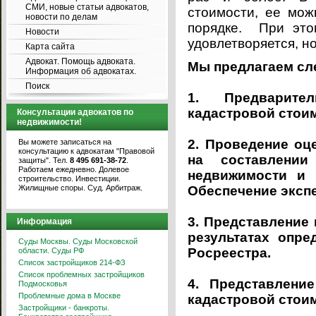
СМИ, новые статьи адвокатов,
стоимости, ее мож
новости по делам
порядке. При этом
Новости
удовлетворяется, н
Карта сайта
Адвокат. Помощь адвоката.
Мы предлагаем сл
Информация об адвокатах.
Поиск
1. Предварите
кадастровой стои
Консультации адвокатов по
недвижимости!
2. Проведение оц
Вы можете записаться на
консультацию к адвокатам "Правовой
на составлени
защиты". Тел.
8 495 691-38-72
.
Работаем ежедневно. Долевое
недвижимости и 
строительство. Инвестиции.
Жилищные споры. Суд. Арбитраж.
Обеспечение экспе
3. Представление
Информация
результатах опре
Суды Москвы. Суды Московской
Росреестра.
области. Суды РФ
Список застройщиков 214-ФЗ
Список проблемных застройщиков
4. Представлени
Подмосковья
Проблемные дома в Москве
кадастровой стои
Застройщики - банкроты.