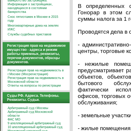
Банкротство застройщика.
Информация о застройщиках,
В определенных с
находящихся в состоянии
Гонорар в этом с
банкротства
Снос пятиэтажек в Москве в 2015
суммы налога за 1 г
году
Многоквартирные дома на землях
ИЖС
Проводятся дела в
Службы судебных приставов
- административно
Регистрация прав на недвижимое
имущество - адреса и режим
центры, торговые к
работы приемных, реквизиты,
перечни документов, образцы
документов.
- нежилые помещ
предусматривает р
Регистрация прав на недвижимость в
г.Москве (Мосрегистрация)
объектов, объект
Регистрация прав на недвижимость в
Московской области
бытового обсл
Ответы на вопросы по регистрации
фактически испо
офисов, торговых о
Суды РФ. Адреса. Телефоны.
Реквизиты. Судьи.
обслуживания;
Арбитражный суд г.Москвы
Арбитражный суд Московской
- земельные участки
области
ФАС МО
9 апелляционный арбитражный суд
10 апелляционный арбитражный суд
- жилые помещения
Московский городской суд