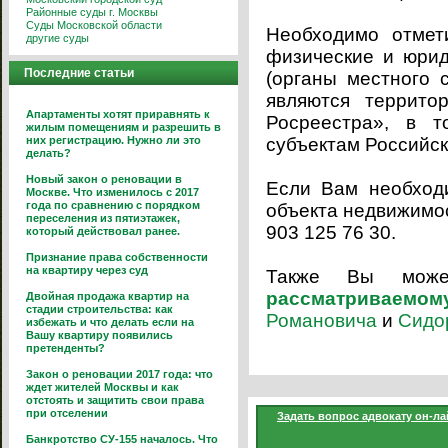
Районные суды г. Москвы
Суды Московской области
Необходимо отмет
другие суды
физические и юрид
Последние статьи
(органы местного 
являются террито
Апартаменты хотят приравнять к
Росреестра», в 
жилым помещениям и разрешить в
них регистрацию. Нужно ли это
субъектам Российс
делать?
Новый закон о реновации в
Если Вам необход
Москве. Что изменилось с 2017
года по сравнению с порядком
объекта недвижимост
переселения из пятиэтажек,
903 125 76 30.
который действовал ранее.
Признание права собственности
на квартиру через суд
Также Вы може
рассматриваемом
Двойная продажа квартир на
стадии строительства: как
Романовича
и
Сидо
избежать и что делать если на
Вашу квартиру появились
претенденты?
Закон о реновации 2017 года: что
ждет жителей Москвы и как
отстоять и защитить свои права
при отселении
Задать вопрос адвокату он-ла
Банкротство СУ-155 началось. Что