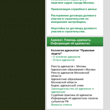
практике судов города Москвы
Приватизация служебного жилья
Расторжение договора долевого
участия в строительстве по
инициативе застройщика.
Неустойка по договору долевого
участия в строительстве.
Адвокат. Помощь адвоката.
Информация об адвокатах.
Коллегия адвокатов “Правовая
защита”
-
О коллегии адвокатов
-
Услуги адвокатов
Реестр адвокатов г. Москвы
Адвокатские образования г.Москвы
Реестр адвокатов Московской
области
Адвокатские образования
Московской области
Кодекс адвокатской этики
Законодательство об адвокатах и
адвокатуре
Судебная практика об адвокатах
Информация об адвокатских палатах
субъектов РФ
Вопросы-ответы