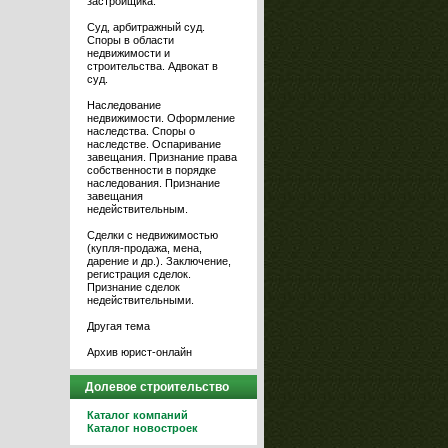
застройщика.
Суд, арбитражный суд.
Споры в области
недвижимости и
строительства. Адвокат в
суд.
Наследование
недвижимости. Оформление
наследства. Споры о
наследстве. Оспаривание
завещания. Признание права
собственности в порядке
наследования. Признание
завещания
недействительным.
Сделки с недвижимостью
(купля-продажа, мена,
дарение и др.). Заключение,
регистрация сделок.
Признание сделок
недействительными.
Другая тема
Архив юрист-онлайн
Долевое строительство
Каталог компаний
Каталог новостроек