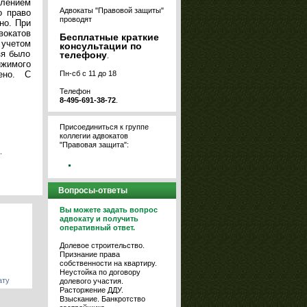
лением
Адвокаты "Правовой защиты"
о право
проводят
но. При
окатов
Бесплатные краткие
 учетом
консультации по
зя было
телефону
.
жимого
Пн-сб с 11 до 18
ено. С
Телефон
8-495-691-38-72
.
Присоединиться к группе
коллегии адвокатов
"Правовая защита":
.
Вопросы-ответы
Вы можете задать вопрос
адвокату и получить
оперативный ответ.
Долевое строительство.
Признание права
собственности на квартиру.
Неустойка по договору
ату
долевого участия.
Расторжение ДДУ.
Взыскание. Банкротство