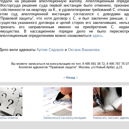
подали на решение апелляционную жалобу. Апелляционным опреде
Мосгорсуда решение суда первой инстанции было отменено, признан
собственности на квартиру за К., в удовлетворении требований С. отказа
этом суд апелляционной инстанции согласился с доводами адв
“Правовой защиты”, что хотя договор с С. и был заключен раньше, с
существа указанного договора и целей сторон его заключивших, нель
признать его направленным именно на приобретение С. недви
имущества. В кассационном порядке дело не было пересмотр
апелляционным определением можно ознакомиться
здесь
.
Дело вели адвокаты
Артем Сидоров
и
Оксана Вашанова
.
Вы можете записаться на консультацию по тел. 8 495 691 38 72, 8 495 787 75 07
Коллегия адвокатов "Правовая защита". Москва. ул.Новый Арбат, д.21
<
Назад
>
росы-ответы
Записаться на консультацию
Написать письмо адвок