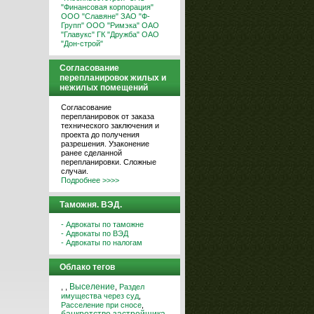
"Финансовая корпорация"
ООО "Славяне"
ЗАО "Ф-
Групп"
ООО "Римэка"
ОАО
"Главукс"
ГК "Дружба"
ОАО
"Дон-строй"
Согласование
перепланировок жилых и
нежилых помещений
Согласование
перепланировок от заказа
технического заключения и
проекта до получения
разрешения. Узаконение
ранее сделанной
перепланировки. Сложные
случаи.
Подробнее >>>>
Таможня. ВЭД.
- Адвокаты по таможне
- Адвокаты по ВЭД
- Адвокаты по налогам
Облако тегов
,
,
Выселение
,
Раздел
имущества через суд
,
Расселение при сносе
,