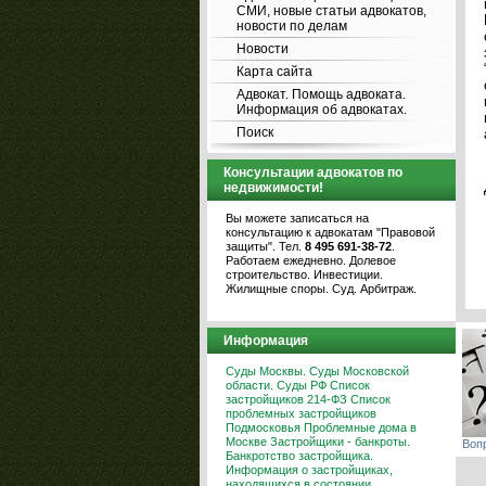
СМИ, новые статьи адвокатов,
новости по делам
Новости
Карта сайта
Адвокат. Помощь адвоката.
Информация об адвокатах.
Поиск
Консультации адвокатов по
недвижимости!
Вы можете записаться на
консультацию к адвокатам "Правовой
защиты". Тел.
8 495 691-38-72
.
Работаем ежедневно. Долевое
строительство. Инвестиции.
Жилищные споры. Суд. Арбитраж.
Информация
Суды Москвы. Суды Московской
области. Суды РФ
Список
застройщиков 214-ФЗ
Список
проблемных застройщиков
Подмосковья
Проблемные дома в
Москве
Застройщики - банкроты.
Воп
Банкротство застройщика.
Информация о застройщиках,
находящихся в состоянии