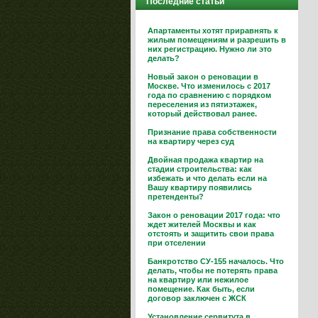
Последние статьи
Апартаменты хотят приравнять к
жилым помещениям и разрешить в
них регистрацию. Нужно ли это
делать?
Новый закон о реновации в
Москве. Что изменилось с 2017
года по сравнению с порядком
переселения из пятиэтажек,
который действовал ранее.
Признание права собственности
на квартиру через суд
Двойная продажа квартир на
стадии строительства: как
избежать и что делать если на
Вашу квартиру появились
претенденты?
Закон о реновации 2017 года: что
ждет жителей Москвы и как
отстоять и защитить свои права
при отселении
Банкротство СУ-155 началось. Что
делать, чтобы не потерять права
на квартиру или нежилое
помещение. Как быть, если
договор заключен с ЖСК
Установление сервитута в