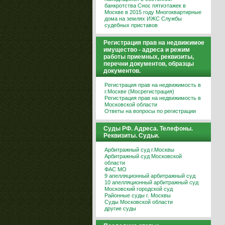
банкротства
Снос пятиэтажек в
Москве в 2015 году
Многоквартирные
дома на землях ИЖС
Службы
судебных приставов
Регистрация прав на недвижимое
имущество - адреса и режим
работы приемных, реквизиты,
перечни документов, образцы
документов.
Регистрация прав на недвижимость в
г.Москве (Мосрегистрация)
Регистрация прав на недвижимость в
Московской области
Ответы на вопросы по регистрации
Суды РФ. Адреса. Телефоны.
Реквизиты. Судьи.
Арбитражный суд г.Москвы
Арбитражный суд Московской
области
ФАС МО
9 апелляционный арбитражный суд
10 апелляционный арбитражный суд
Московский городской суд
Районные суды г. Москвы
Суды Московской области
другие суды