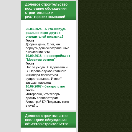
Долевое строительство :
последние обсуждения
строительных и
риэлторских компаний
25.03.2024 - А кто-нибудь
реально ищет других
учредителей пирамид?
Гость
Добрый день. Олег, как
вернуть деньги потраченные
в компании ВНЛ....
19.09.2018 - новостройка от
"Мосэнергостроя"
Гость
После ухода В.Веденеева и
В. Перова служба главного
инженера прекратила
существование. И все "
заводы, параход...
10.09.2007 - банкротство
Гость
Интересно, что теперь
делать соинвесторам
Аквистрой К? Подавать тоже
в суд?...
Долевое строительство :
последние обсуждения
объектов строительства