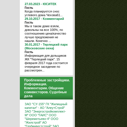
27.03.2023 - ЮСИТЕК
Гость
Когда планируется снос
углового дома Чехова61...
29.10.2017 - Комментарий
Гость
Мы в таком доме взяли,
довольны на все 100%, по
соотношению цена/качество
лучше предложения не
нашли. Конечно ...
30.01.2017 - Терлецкий парк
(Московские окна)
Гость
Информация для дольщиков
ЖК "Терлецкий парк". 15
февраля 2017 года состоится
очередное заседение по
рассмотрен...
Проблемные застройщики.
Информация.
Комментарии. Общение
соинвесторов. Судебные
дела
ЗАО "СУ-155"
ГК "Жилищный
капитал" - АО "АлеутСтрой"
ЗАО "Энергостройкомплект-
М"
ООО "ГАИС"
ООО
"Шереметьево-4"
ООО
"Жилстрой"
АО
"Глобинвестстрой"
ЗАО