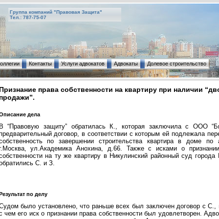
Группа компаний "Правовая Защита"
Тел.: 787-75-07
коллегии
Контакты
Услуги адвокатов
Адвокаты
Долевое строительство
Признание права собственности на квартиру при наличии “дв
продажи”.
Описание дела
В “Правовую защиту” обратилась К., которая заключила с ООО “Б
предварительный договор, в соответствии с которым ей подлежала пер
собственность по завершении строительства квартира в доме по 
г.Москва, ул.Академика Анохина, д.66. Также с исками о признани
собственности на ту же квартиру в Никулинский районный суд города
обратились С. и З.
Результат по делу
Судом было установлено, что раньше всех был заключен договор с С., 
с чем его иск о признании права собственности был удовлетворен. Адво