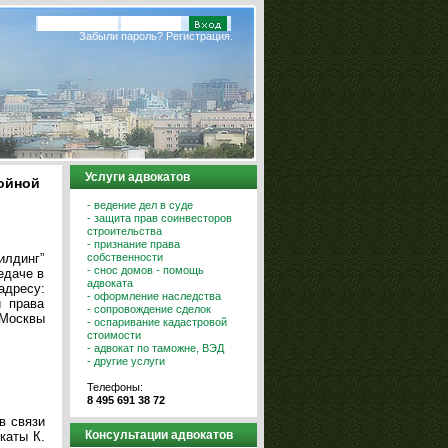
Забыли пароль?
Регистрация.
Услуги адвокатов
ойной
- ведение дел в суде
- защита прав соинвесторов
строительства
- признание права
собственности
илдинг”
- снос домов - помощь
едаче в
адвоката
адресу:
- оформление наследства
и права
- сопровождение сделок
 Москвы
- оспаривание кадастровой
стоимости
- адвокат по таможне, ВЭД
- другие услуги
Телефоны:
8 495 691 38 72
в связи
Консультации адвокатов
каты К.