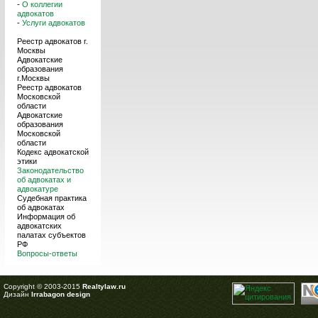
-
О коллегии
адвокатов
-
Услуги адвокатов
Реестр адвокатов г.
Москвы
Адвокатские
образования
г.Москвы
Реестр адвокатов
Московской
области
Адвокатские
образования
Московской
области
Кодекс адвокатской
этики
Законодательство
об адвокатах и
адвокатуре
Судебная практика
об адвокатах
Информация об
адвокатских
палатах субъектов
РФ
Вопросы-ответы
Copyright © 2003-2015
Realtylaw.ru
Дизайн
Irrabagon design