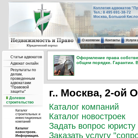
Коллегия адвокатов "П
Тел.: 8 495 691-38-72
Москва, Большой Кисловс
О коллегии
Контакты
Услуги 
Статьи адвокатов
Оформление права собствен
общем порядке. Гарантии. 
Адвокат онлайн
Результаты по
делам,
проведенным
адвокатами
"Правовой
г.. Москва, 2-ой 
защиты"
Долевое
строительство
Каталог компаний
Каталог
Каталог новостроек
строительных и
инвестиционных
компаний
Задать вопрос юристу
Каталог
новостроек.
Заказать услугу "сопр
Информация.