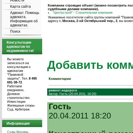
Новости
Компании строящие объект (можно посмотреть по
Карта сайта
судебными делами компании).
Адвокат. Помощь
''Центрстрой'' - Строительная компания
адвоката.
Уважаемые посетители сайта группы компаний "Правова
Информация об
адресу
г. Москва, 2-ой Октябрьский пер., 3
, вы може
адвокатах.
Поиск
Консультации
адвокатов по
недвижимости!
Вы можете
Добавить ком
записаться на
консультацию к
адвокатам
"Правовой
защиты". Тел.
8 495
Комментарии
691-38-72
.
Работаем
ежедневно.
ремонт недорого
Долевое
Автор: Гость (20.04.2011, 18:20)
строительство.
Инвестиции.
Гость
Жилищные споры.
Суд. Арбитраж.
20.04.2011 18:20
Информация
Суды Москвы.