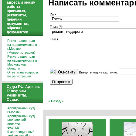
Написать комментар
адреса и режим
работы
приемных,
Имя:
реквизиты,
перечни
документов,
Тема (*):
образцы
документов.
Текст:
Регистрация прав
на недвижимость в
г.Москве
(Мосрегистрация)
Регистрация прав
на недвижимость в
Московской
области
Обновить
Введите код на картинке:
Ответы на вопросы
по регистрации
Суды РФ. Адреса.
Телефоны.
Реквизиты.
Судьи.
<
Назад
>
Арбитражный суд
г.Москвы
Арбитражный суд
Московской
области
ФАС МО
9 апелляционный
арбитражный суд