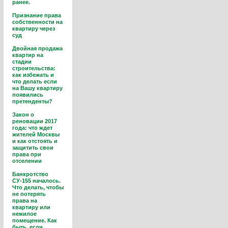
ранее.
Признание права
собственности на
квартиру через
суд
Двойная продажа
квартир на
стадии
строительства:
как избежать и
что делать если
на Вашу квартиру
появились
претенденты?
Закон о
реновации 2017
года: что ждет
жителей Москвы
и как отстоять и
защитить свои
права при
отселении
Банкротство
СУ-155 началось.
Что делать, чтобы
не потерять
права на
квартиру или
нежилое
помещение. Как
быть, если