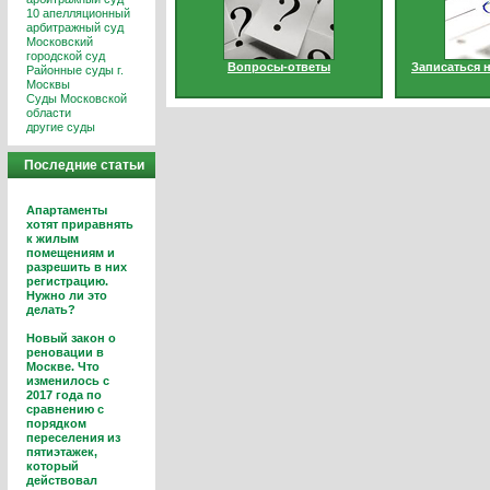
10 апелляционный
арбитражный суд
Московский
городской суд
Вопросы-ответы
Записаться 
Районные суды г.
Москвы
Суды Московской
области
другие суды
Последние статьи
Апартаменты
хотят приравнять
к жилым
помещениям и
разрешить в них
регистрацию.
Нужно ли это
делать?
Новый закон о
реновации в
Москве. Что
изменилось с
2017 года по
сравнению с
порядком
переселения из
пятиэтажек,
который
действовал