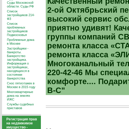
Качественный ремон
Суды Московской
области. Суды РФ
2-ой Октябрьский пер
Список
застройщиков 214-
высокий сервис обс
ФЗ
Список
приятно удивят! Кач
проблемных
застройщиков
группы компаний CB
Подмосковья
Проблемные дома
ремонта класса «СТ
в Москве
Застройщики -
банкроты.
ремонта класса «ЭЛИ
Банкротство
застройщика.
Многоканальный тел: *
Информация о
застройщиках,
220-42-46 Мы специ
находящихся в
состоянии
банкротства
комфорте.... Подари
Снос пятиэтажек в
Москве в 2015 году
B-C"
Многоквартирные
дома на землях
ИЖС
Службы судебных
приставов
Регистрация прав
на недвижимое
имущество -