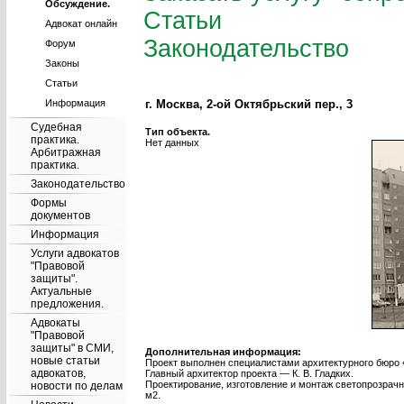
Обсуждение.
Статьи
Адвокат онлайн
Законодательство
Форум
Законы
Статьи
г. Москва, 2-ой Октябрьский пер., 3
Информация
Судебная
Тип объекта.
практика.
Нет данных
Арбитражная
практика.
Законодательство
Формы
документов
Информация
Услуги адвокатов
"Правовой
защиты".
Актуальные
предложения.
Адвокаты
"Правовой
защиты" в СМИ,
Дополнительная информация:
новые статьи
Проект выполнен специалистами архитектурного бюро
адвокатов,
Главный архитектор проекта — К. В. Гладких.
Проектирование, изготовление и монтаж светопрозрач
новости по делам
м2.