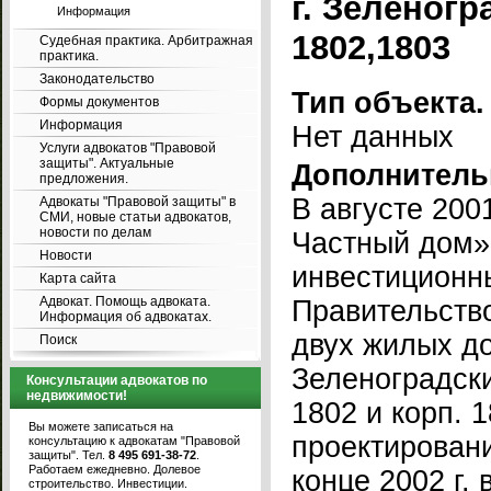
г. Зеленогра
Информация
1802,1803
Судебная практика. Арбитражная
практика.
Законодательство
Тип объекта.
Формы документов
Информация
Нет данных
Услуги адвокатов "Правовой
защиты". Актуальные
Дополнитель
предложения.
В августе 20
Адвокаты "Правовой защиты" в
СМИ, новые статьи адвокатов,
новости по делам
Частный дом»
Новости
инвестиционн
Карта сайта
Адвокат. Помощь адвоката.
Правительство
Информация об адвокатах.
двух жилых до
Поиск
Зеленоградски
Консультации адвокатов по
недвижимости!
1802 и корп. 
Вы можете записаться на
проектировани
консультацию к адвокатам "Правовой
защиты". Тел.
8 495 691-38-72
.
Работаем ежедневно. Долевое
конце 2002 г.
строительство. Инвестиции.