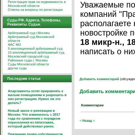
Регистрация прав на недвижимость в
Уважаемые по
Московской области
Ответы на вопросы по регистрации
компаний "Пра
Суды РФ. Адреса. Телефоны.
располагаете 
Реквизиты. Судьи.
новостройке 
Арбитражный суд г.Москвы
Арбитражный суд Московской
18 микр-н., 1
области
ФАС МО
9 апелляционный арбитражный суд
написать о ни
10 апелляционный арбитражный суд
Московский городской суд
Районные суды г. Москвы
Суды Московской области
другие суды
Последние статьи
Добавить комментарий
(обсужден
Добавить комментар
Апартаменты хотят приравнять к
жилым помещениям и разрешить в
них регистрацию. Нужно ли это
делать?
Комментарии
Новый закон о реновации в
Москве. Что изменилось с 2017
года по сравнению с порядком
<
Назад
>
переселения из пятиэтажек,
который действовал ранее.
Признание права собственности