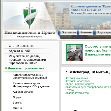
Коллегия адвокатов "Прав
Тел.: 8 495 691-38-72
Москва, Большой Кисловский
О коллегии
Контакты
Услуги адв
Статьи адвокатов
Оформление пр
новостройке ч
Адвокат онлайн
Взыскание неу
Результаты по делам,
проведенным адвокатами
"Правовой защиты"
Долевое строительство
г..Зеленоград, 18 микр-н.,
Каталог строительных и
инвестиционных компаний
Каталог компаний
Каталог новостроек
Каталог новостроек.
Задать вопрос юристу
Информация. Обсуждение.
Заказать услугу "сопровождение сд
Статьи
Адвокат онлайн
Законодательство
Форум
Законы
Статьи