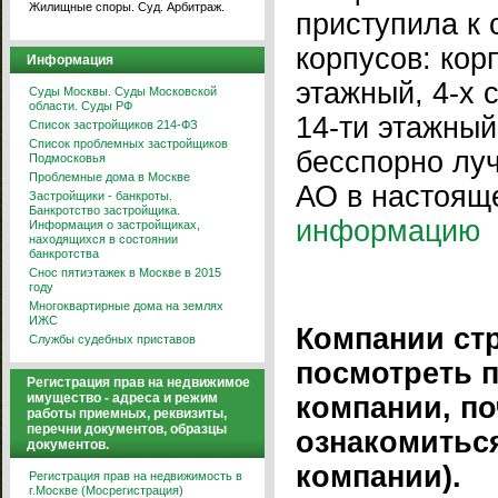
Жилищные споры. Суд. Арбитраж.
приступила к 
корпусов: корп
Информация
этажный, 4-х 
Суды Москвы. Суды Московской
области. Суды РФ
14-ти этажный
Список застройщиков 214-ФЗ
Список проблемных застройщиков
бесспорно лу
Подмосковья
Проблемные дома в Москве
АО в настоящ
Застройщики - банкроты.
Банкротство застройщика.
информацию
Информация о застройщиках,
находящихся в состоянии
банкротства
Снос пятиэтажек в Москве в 2015
году
Многоквартирные дома на землях
ИЖС
Компании ст
Службы судебных приставов
посмотреть 
Регистрация прав на недвижимое
имущество - адреса и режим
компании, по
работы приемных, реквизиты,
перечни документов, образцы
ознакомитьс
документов.
компании).
Регистрация прав на недвижимость в
г.Москве (Мосрегистрация)