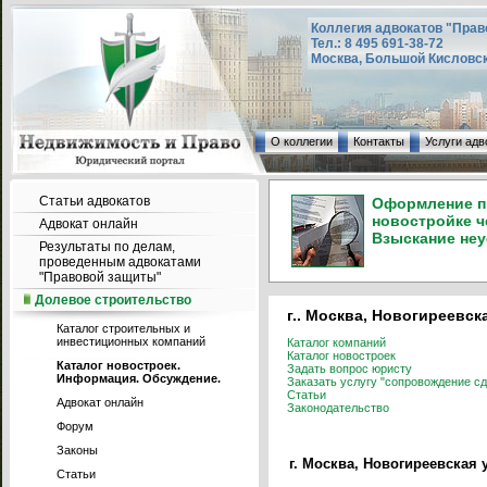
Коллегия адвокатов "Прав
Тел.: 8 495 691-38-72
Москва, Большой Кисловский
О коллегии
Контакты
Услуги адв
Статьи адвокатов
Оформление пр
новостройке ч
Адвокат онлайн
Взыскание неу
Результаты по делам,
проведенным адвокатами
"Правовой защиты"
Долевое строительство
г.. Москва, Новогиреевска
Каталог строительных и
инвестиционных компаний
Каталог компаний
Каталог новостроек
Каталог новостроек.
Задать вопрос юристу
Информация. Обсуждение.
Заказать услугу "сопровождение сд
Статьи
Адвокат онлайн
Законодательство
Форум
Законы
г. Москва, Новогиреевская у
Статьи