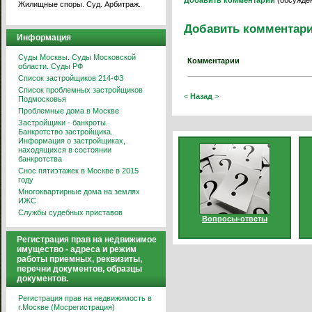
Добавить комментарий
(обсужден
Жилищные споры. Суд. Арбитраж.
Добавить комментар
Информация
Суды Москвы. Суды Московской
Комментарии
области. Суды РФ
Список застройщиков 214-ФЗ
Список проблемных застройщиков
<
Назад
>
Подмосковья
Проблемные дома в Москве
Застройщики - банкроты.
Банкротство застройщика.
Информация о застройщиках,
находящихся в состоянии
банкротства
Снос пятиэтажек в Москве в 2015
году
Многоквартирные дома на землях
ИЖС
Службы судебных приставов
Вопросы-ответы
Регистрация прав на недвижимое
имущество - адреса и режим
работы приемных, реквизиты,
перечни документов, образцы
документов.
Регистрация прав на недвижимость в
г.Москве (Мосрегистрация)