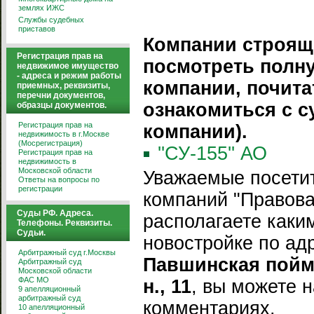
землях ИЖС
Службы судебных
приставов
Компании строящ
Регистрация прав на
посмотреть полн
недвижимое имущество
- адреса и режим работы
компании, почита
приемных, реквизиты,
перечни документов,
ознакомиться с 
образцы документов.
Регистрация прав на
компании).
недвижимость в г.Москве
(Мосрегистрация)
''СУ-155'' АО
Регистрация прав на
недвижимость в
Московской области
Уважаемые посетит
Ответы на вопросы по
регистрации
компаний "Правова
Суды РФ. Адреса.
располагаете каки
Телефоны. Реквизиты.
Судьи.
новостройке по ад
Арбитражный суд г.Москвы
Павшинская пойм
Арбитражный суд
Московской области
ФАС МО
н., 11
, вы можете н
9 апелляционный
арбитражный суд
комментариях.
10 апелляционный