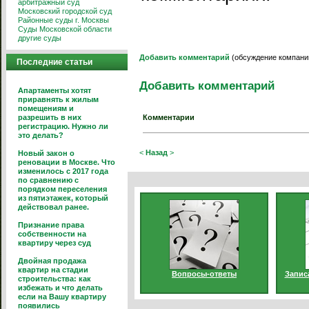
арбитражный суд
Московский городской суд
Районные суды г. Москвы
Суды Московской области
другие суды
Добавить комментарий
(обсуждение компани
Последние статьи
Добавить комментарий
Апартаменты хотят
приравнять к жилым
помещениям и
разрешить в них
Комментарии
регистрацию. Нужно ли
это делать?
<
Назад
>
Новый закон о
реновации в Москве. Что
изменилось с 2017 года
по сравнению с
порядком переселения
из пятиэтажек, который
действовал ранее.
Признание права
собственности на
квартиру через суд
Двойная продажа
квартир на стадии
Вопросы-ответы
Запис
строительства: как
избежать и что делать
если на Вашу квартиру
появились