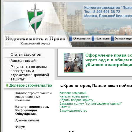
Коллегия адвокатов "Прав
Тел.: 8 495 691-38-72
Москва, Большой Кисловский
О коллегии
Контакты
Услуги адв
Статьи адвокатов
Оформление права со
через суд и в общем 
Адвокат онлайн
убытков с застройщик
Результаты по делам,
проведенным
адвокатами "Правовой
защиты"
г..Красногорск, Павшинская пойма,
Долевое строительство
Каталог компаний
Каталог строительных и
Каталог новостроек
инвестиционных
Задать вопрос юристу
компаний
Заказать услугу "сопровождение сделки"
Каталог новостроек.
Статьи
Информация.
Законодательство
Обсуждение.
Адвокат онлайн
Форум