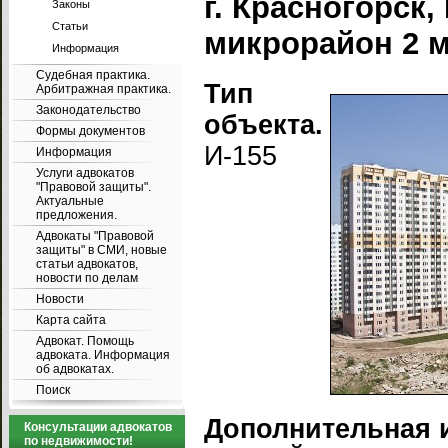
г. Красногорск
Законы
Статьи
микрорайон 2 ми
Информация
Судебная практика.
Тип
Арбитражная практика.
Законодательство
объекта.
Формы документов
И-155
Информация
Услуги адвокатов
"Правовой защиты".
Актуальные
предложения.
Адвокаты "Правовой
защиты" в СМИ, новые
статьи адвокатов,
новости по делам
Новости
Карта сайта
Адвокат. Помощь
адвоката. Информация
об адвокатах.
Поиск
Дополнительная 
Консультации адвокатов
по недвижимости!