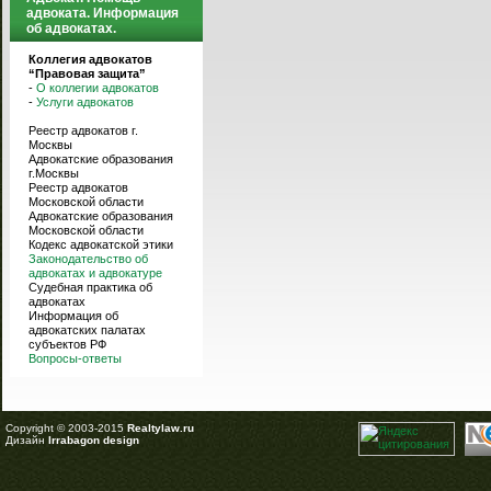
адвоката. Информация
об адвокатах.
Коллегия адвокатов
“Правовая защита”
-
О коллегии адвокатов
-
Услуги адвокатов
Реестр адвокатов г.
Москвы
Адвокатские образования
г.Москвы
Реестр адвокатов
Московской области
Адвокатские образования
Московской области
Кодекс адвокатской этики
Законодательство об
адвокатах и адвокатуре
Судебная практика об
адвокатах
Информация об
адвокатских палатах
субъектов РФ
Вопросы-ответы
Copyright © 2003-2015
Realtylaw.ru
Дизайн
Irrabagon design