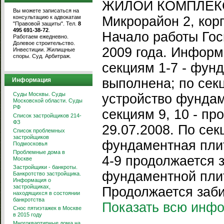
ЖИЛОЙ КОМПЛЕКС
Вы можете записаться на
консультацию к адвокатам
Микрорайон 2, корп
"Правовой защиты". Тел.
8
495 691-38-72
.
Начало работы Госк
Работаем ежедневно.
Долевое строительство.
2009 года. Информ
Инвестиции. Жилищные
споры. Суд. Арбитраж.
секциям 1-7 - фун
выполнена; по сек
Информация
Суды Москвы. Суды
устройство фундам
Московской области. Суды
РФ
секциям 9, 10 - пр
Список застройщиков 214-
ФЗ
29.07.2008. По секц
Список проблемных
застройщиков
фундаментная пли
Подмосковья
Проблемные дома в
4-9 продолжается з
Москве
Застройщики - банкроты.
фундаментной плит
Банкротство застройщика.
Информация о
застройщиках,
Продолжается забив
находящихся в состоянии
банкротства
Показать всю инф
Снос пятиэтажек в Москве
в 2015 году
Многоквартирные дома на