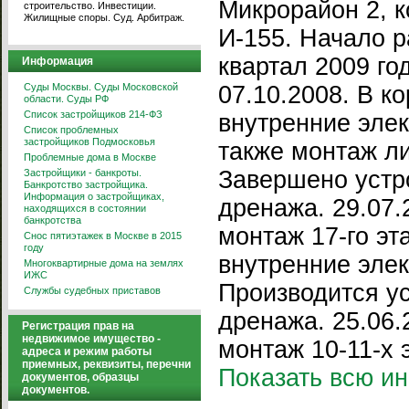
Микрорайон 2, к
строительство. Инвестиции.
Жилищные споры. Суд. Арбитраж.
И-155. Начало ра
квартал 2009 г
Информация
Суды Москвы. Суды Московской
07.10.2008. В к
области. Суды РФ
Список застройщиков 214-ФЗ
внутренние эле
Список проблемных
застройщиков Подмосковья
также монтаж л
Проблемные дома в Москве
Завершено устр
Застройщики - банкроты.
Банкротство застройщика.
Информация о застройщиках,
дренажа. 29.07.
находящихся в состоянии
банкротства
монтаж 17-го эт
Снос пятиэтажек в Москве в 2015
году
внутренние эле
Многоквартирные дома на землях
ИЖС
Производится ус
Службы судебных приставов
дренажа. 25.06.
Регистрация прав на
недвижимое имущество -
монтаж 10-11-х э
адреса и режим работы
приемных, реквизиты, перечни
Показать всю 
документов, образцы
документов.