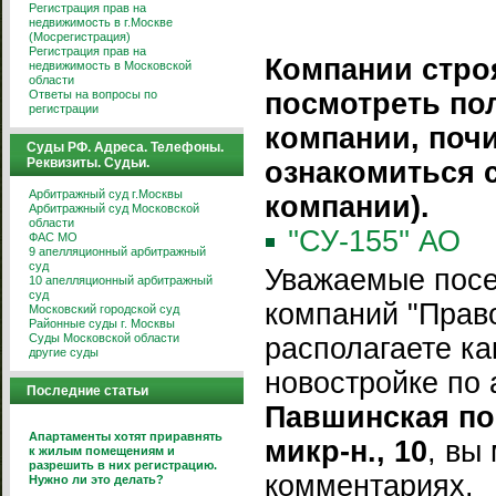
Регистрация прав на
недвижимость в г.Москве
(Мосрегистрация)
Регистрация прав на
Компании стро
недвижимость в Московской
области
Ответы на вопросы по
посмотреть п
регистрации
компании, поч
Суды РФ. Адреса. Телефоны.
Реквизиты. Судьи.
ознакомиться 
Арбитражный суд г.Москвы
компании).
Арбитражный суд Московской
области
''СУ-155'' АО
ФАС МО
9 апелляционный арбитражный
суд
Уважаемые посе
10 апелляционный арбитражный
суд
компаний "Право
Московский городской суд
Районные суды г. Москвы
Суды Московской области
располагаете к
другие суды
новостройке по
Последние статьи
Павшинская по
Апартаменты хотят приравнять
микр-н., 10
, вы
к жилым помещениям и
разрешить в них регистрацию.
комментариях.
Нужно ли это делать?