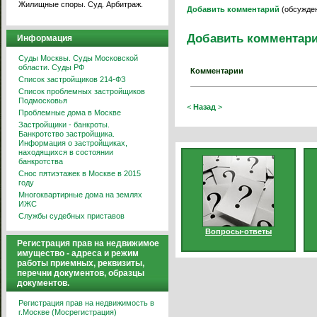
Жилищные споры. Суд. Арбитраж.
Добавить комментарий
(обсужден
Добавить комментар
Информация
Суды Москвы. Суды Московской
области. Суды РФ
Комментарии
Список застройщиков 214-ФЗ
Список проблемных застройщиков
Подмосковья
<
Назад
>
Проблемные дома в Москве
Застройщики - банкроты.
Банкротство застройщика.
Информация о застройщиках,
находящихся в состоянии
банкротства
Снос пятиэтажек в Москве в 2015
году
Многоквартирные дома на землях
ИЖС
Службы судебных приставов
Вопросы-ответы
Регистрация прав на недвижимое
имущество - адреса и режим
работы приемных, реквизиты,
перечни документов, образцы
документов.
Регистрация прав на недвижимость в
г.Москве (Мосрегистрация)