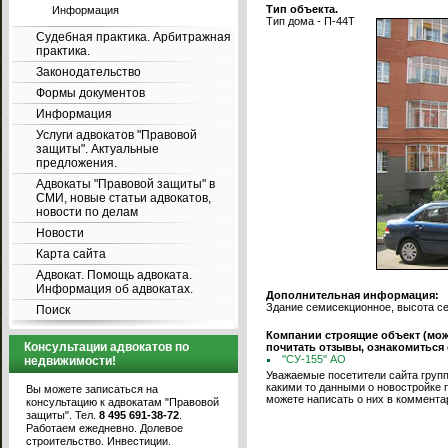
Тип объекта.
Информация
Тип дома - П-44Т
Судебная практика. Арбитражная
практика.
Законодательство
Формы документов
Информация
Услуги адвокатов "Правовой
защиты". Актуальные
предложения.
Адвокаты "Правовой защиты" в
СМИ, новые статьи адвокатов,
новости по делам
Новости
Карта сайта
Адвокат. Помощь адвоката.
Информация об адвокатах.
Дополнительная информация:
Здание семисекционное, высота сек
Поиск
Компании строящие объект (мо
Консультации адвокатов по
почитать отзывы, ознакомиться
''СУ-155'' АО
недвижимости!
Уважаемые посетители сайта групп
какими то данными о новостройке 
Вы можете записаться на
можете написать о них в коммента
консультацию к адвокатам "Правовой
защиты". Тел.
8 495 691-38-72
.
Работаем ежедневно. Долевое
строительство. Инвестиции.