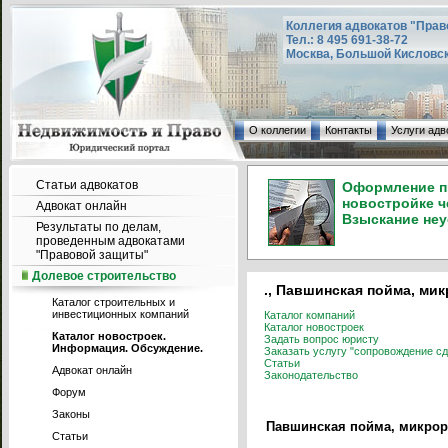
Коллегия адвокатов "Прав
Тел.: 8 495 691-38-72
Москва, Большой Кисловский
О коллегии
Контакты
Услуги адв
Статьи адвокатов
Оформление пр
новостройке ч
Адвокат онлайн
Взыскание неу
Результаты по делам,
проведенным адвокатами
"Правовой защиты"
Долевое строительство
., Павшинская пойма, мик
Каталог строительных и
инвестиционных компаний
Каталог компаний
Каталог новостроек
Каталог новостроек.
Задать вопрос юристу
Информация. Обсуждение.
Заказать услугу "сопровождение сд
Статьи
Адвокат онлайн
Законодательство
Форум
Законы
Павшинская пойма, микрора
Статьи