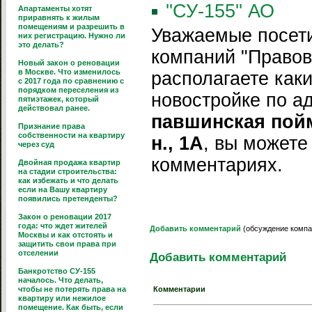
''СУ-155'' АО
Апартаменты хотят
приравнять к жилым
помещениям и разрешить в
Уважаемые посети
них регистрацию. Нужно ли
это делать?
компаний "Правов
Новый закон о реновации
в Москве. Что изменилось
располагаете как
с 2017 года по сравнению с
порядком переселения из
новостройке по а
пятиэтажек, который
действовал ранее.
павшинская пойм
Признание права
собственности на квартиру
н., 1А
, вы можете
через суд
комментариях.
Двойная продажа квартир
на стадии строительства:
как избежать и что делать
если на Вашу квартиру
появились претенденты?
Закон о реновации 2017
года: что ждет жителей
Добавить комментарий
(обсуждение компа
Москвы и как отстоять и
защитить свои права при
отселении
Добавить комментарий
Банкротство СУ-155
началось. Что делать,
чтобы не потерять права на
Комментарии
квартиру или нежилое
помещение. Как быть, если