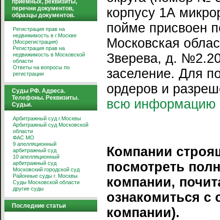
приемных, реквизиты,
перечни документов,
корпусу 1А микро
образцы документов.
пойме присвоен п
Регистрация прав на
недвижимость в г.Москве
Московская област
(Мосрегистрация)
Регистрация прав на
Зверева, д. №2.2
недвижимость в Московской
области
Ответы на вопросы по
заселение. Для п
регистрации
ордеров и разреш
Суды РФ. Адреса.
Телефоны. Реквизиты.
всю информацию
Судьи.
Арбитражный суд г.Москвы
Арбитражный суд Московской
области
ФАС МО
9 апелляционный
Компании строя
арбитражный суд
10 апелляционный
посмотреть пол
арбитражный суд
Московский городской суд
Районные суды г. Москвы
компании, почит
Суды Московской области
другие суды
ознакомиться с
Последние статьи
компании).