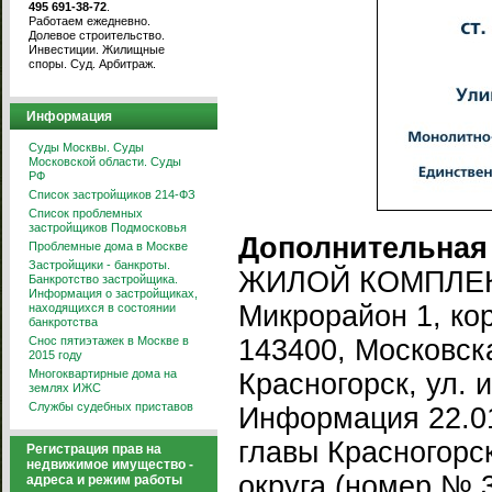
495 691-38-72
.
Работаем ежедневно.
Долевое строительство.
Инвестиции. Жилищные
споры. Суд. Арбитраж.
Информация
Суды Москвы. Суды
Московской области. Суды
РФ
Список застройщиков 214-ФЗ
Список проблемных
застройщиков Подмосковья
Дополнительная
Проблемные дома в Москве
Застройщики - банкроты.
ЖИЛОЙ КОМПЛЕК
Банкротство застройщика.
Информация о застройщиках,
Микрорайон 1, кор
находящихся в состоянии
банкротства
Снос пятиэтажек в Москве в
143400, Московска
2015 году
Многоквартирные дома на
Красногорск, ул.
землях ИЖС
Службы судебных приставов
Информация 22.0
главы Красногорс
Регистрация прав на
недвижимое имущество -
округа (номер № 3
адреса и режим работы