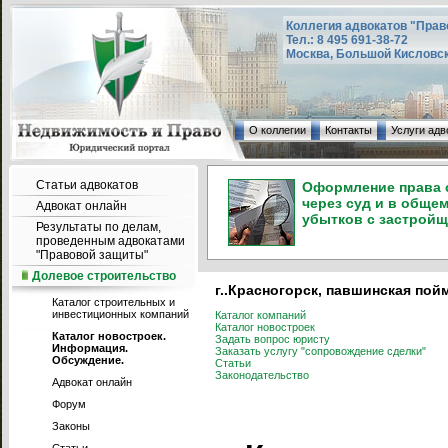
Коллегия адвокатов "Прав
Тел.: 8 495 691-38-72
Москва, Большой Кисловский
О коллегии
Контакты
Услуги адв
Статьи адвокатов
Оформление права с
через суд и в общем
Адвокат онлайн
убытков с застройщ
Результаты по делам,
проведенным адвокатами
"Правовой защиты"
Долевое строительство
г..Красногорск, павшинская пойм
Каталог строительных и
инвестиционных компаний
Каталог компаний
Каталог новостроек
Каталог новостроек.
Задать вопрос юристу
Информация.
Заказать услугу "сопровождение сделки"
Обсуждение.
Статьи
Законодательство
Адвокат онлайн
Форум
Законы