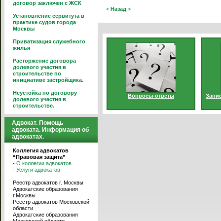
договор заключен с ЖСК
<
Назад
>
Установление сервитута в
практике судов города
Москвы
Приватизация служебного
жилья
Расторжение договора
долевого участия в
строительстве по
инициативе застройщика.
Неустойка по договору
Вопросы-ответы
Запис
долевого участия в
строительстве.
Адвокат. Помощь
адвоката. Информация об
адвокатах.
Коллегия адвокатов
“Правовая защита”
-
О коллегии адвокатов
-
Услуги адвокатов
Реестр адвокатов г. Москвы
Адвокатские образования
г.Москвы
Реестр адвокатов Московской
области
Адвокатские образования