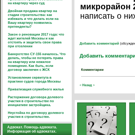
на квартиру через суд
микрорайон 2
Двойная продажа квартир на
написать о ни
стадии строительства: как
избежать и что делать если на
Вашу квартиру появились
претенденты?
Закон о реновации 2017 года: что
ждет жителей Москвы и как
отстоять и защитить свои права
Добавить комментарий
(обсужден
при отселении
Банкротство СУ-155 началось. Что
Добавить комментар
делать, чтобы не потерять права
на квартиру или нежилое
помещение. Как быть, если
договор заключен с ЖСК
Комментарии
Установление сервитута в
практике судов города Москвы
<
Назад
>
Приватизация служебного жилья
Расторжение договора долевого
участия в строительстве по
инициативе застройщика.
Неустойка по договору долевого
участия в строительстве.
Адвокат. Помощь адвоката.
Информация об адвокатах.