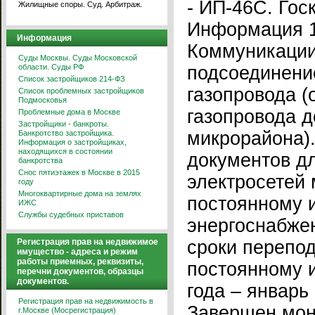
- ИП-46С. Гос
Жилищные споры. Суд. Арбитраж.
Информация 1
Информация
Коммуникации
Суды Москвы. Суды Московской
области. Суды РФ
подсоединени
Список застройщиков 214-ФЗ
газопровода (
Список проблемных застройщиков
Подмосковья
газопровода д
Проблемные дома в Москве
Застройщики - банкроты.
микрорайона)
Банкротство застройщика.
Информация о застройщиках,
находящихся в состоянии
документов д
банкротства
Снос пятиэтажек в Москве в 2015
электросетей 
году
Многоквартирные дома на землях
постоянному 
ИЖС
Службы судебных приставов
энергоснабже
Регистрация прав на недвижимое
сроки перепо
имущество - адреса и режим
работы приемных, реквизиты,
постоянному и
перечни документов, образцы
документов.
года – январь 
Регистрация прав на недвижимость в
Завершен мон
г.Москве (Мосрегистрация)