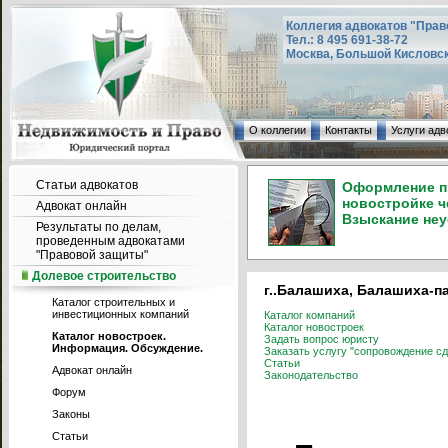
Коллегия адвокатов "Прав
Тел.: 8 495 691-38-72
Москва, Большой Кисловский
О коллегии
Контакты
Услуги адв
Статьи адвокатов
Оформление пр
новостройке ч
Адвокат онлайн
Взыскание неу
Результаты по делам,
проведенным адвокатами
"Правовой защиты"
Долевое строительство
г..Балашиха, Балашиха-па
Каталог строительных и
инвестиционных компаний
Каталог компаний
Каталог новостроек
Каталог новостроек.
Задать вопрос юристу
Информация. Обсуждение.
Заказать услугу "сопровождение сд
Статьи
Адвокат онлайн
Законодательство
Форум
Законы
Статьи