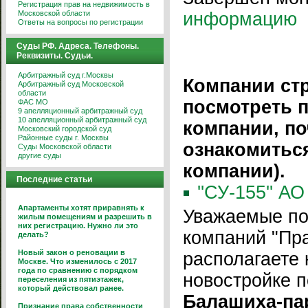
Регистрация прав на недвижимость в
Московской области
информацию
Ответы на вопросы по регистрации
Суды РФ. Адреса. Телефоны.
Реквизиты. Судьи.
Арбитражный суд г.Москвы
Компании ст
Арбитражный суд Московской
области
посмотреть 
ФАС МО
9 апелляционный арбитражный суд
10 апелляционный арбитражный суд
компании, по
Московский городской суд
Районные суды г. Москвы
ознакомитьс
Суды Московской области
другие суды
компании).
Последние статьи
''СУ-155'' АО
Апартаменты хотят приравнять к
Уважаемые по
жилым помещениям и разрешить в
них регистрацию. Нужно ли это
компаний "Пра
делать?
Новый закон о реновации в
располагаете 
Москве. Что изменилось с 2017
года по сравнению с порядком
новостройке 
переселения из пятиэтажек,
который действовал ранее.
Балашиха-пар
Признание права собственности