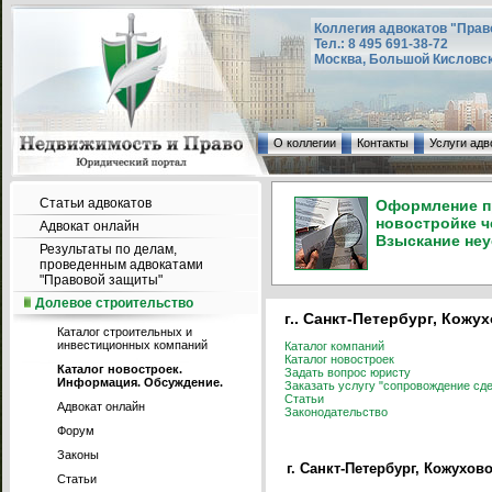
Коллегия адвокатов "Прав
Тел.: 8 495 691-38-72
Москва, Большой Кисловский
О коллегии
Контакты
Услуги адв
Статьи адвокатов
Оформление пр
новостройке ч
Адвокат онлайн
Взыскание неу
Результаты по делам,
проведенным адвокатами
"Правовой защиты"
Долевое строительство
г.. Санкт-Петербург, Кожу
Каталог строительных и
инвестиционных компаний
Каталог компаний
Каталог новостроек
Каталог новостроек.
Задать вопрос юристу
Информация. Обсуждение.
Заказать услугу "сопровождение сде
Статьи
Адвокат онлайн
Законодательство
Форум
Законы
г. Санкт-Петербург, Кожухов
Статьи