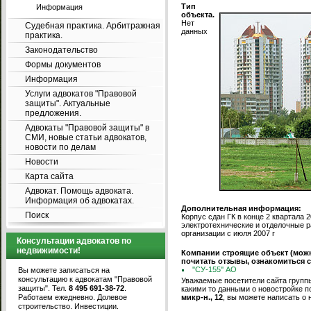
Тип
Информация
объекта.
Нет
Судебная практика. Арбитражная
данных
практика.
Законодательство
Формы документов
Информация
Услуги адвокатов "Правовой
защиты". Актуальные
предложения.
Адвокаты "Правовой защиты" в
СМИ, новые статьи адвокатов,
новости по делам
Новости
Карта сайта
Адвокат. Помощь адвоката.
Информация об адвокатах.
Дополнительная информация:
Поиск
Корпус сдан ГК в конце 2 квартала 
электротехнические и отделочные 
организации с июля 2007 г
Консультации адвокатов по
недвижимости!
Компании строящие объект (мож
почитать отзывы, ознакомиться 
''СУ-155'' АО
Вы можете записаться на
консультацию к адвокатам "Правовой
Уважаемые посетители сайта группы
защиты". Тел.
8 495 691-38-72
.
какими то данными о новостройке п
Работаем ежедневно. Долевое
микр-н., 12
, вы можете написать о 
строительство. Инвестиции.