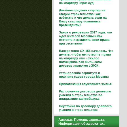
на квартиру через суд
Двойная продажа квартир на
стадии строительства: как
избежать и что делать если на
Вашу квартиру появились
претенденты?
Закон о реновации 2017 года: что
ждет жителей Москвы и как
отстоять и защитить свои права
при отселении
Банкротство СУ-155 началось. Что
делать, чтобы не потерять права
на квартиру или нежилое
помещение. Как быть, если
договор заключен с ЖСК
Установление сервитута в
практике судов города Москвы
Приватизация служебного жилья
Расторжение договора долевого
участия в строительстве по
инициативе застройщика.
Неустойка по договору долевого
участия в строительстве.
Адвокат. Помощь адвоката.
Информация об адвокатах.