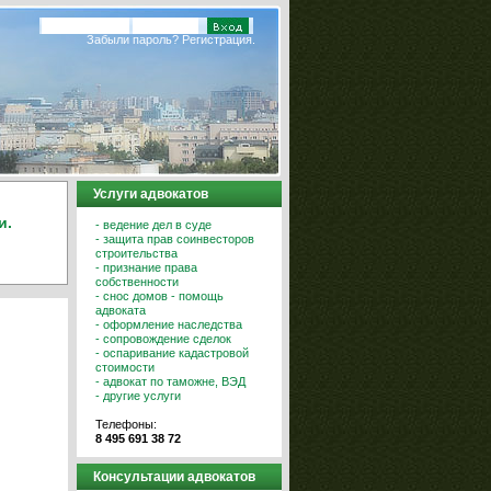
Забыли пароль?
Регистрация.
Услуги адвокатов
и.
- ведение дел в суде
- защита прав соинвесторов
строительства
- признание права
собственности
- снос домов - помощь
адвоката
- оформление наследства
- сопровождение сделок
- оспаривание кадастровой
стоимости
- адвокат по таможне, ВЭД
- другие услуги
Телефоны:
8 495 691 38 72
Консультации адвокатов