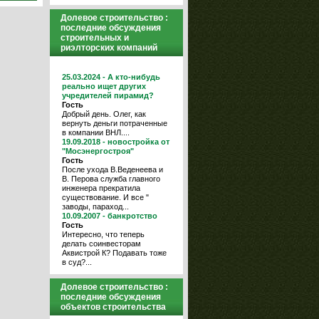
Долевое строительство :
последние обсуждения
строительных и
риэлторских компаний
25.03.2024 - А кто-нибудь
реально ищет других
учредителей пирамид?
Гость
Добрый день. Олег, как
вернуть деньги потраченные
в компании ВНЛ....
19.09.2018 - новостройка от
"Мосэнергостроя"
Гость
После ухода В.Веденеева и
В. Перова служба главного
инженера прекратила
существование. И все "
заводы, параход...
10.09.2007 - банкротство
Гость
Интересно, что теперь
делать соинвесторам
Аквистрой К? Подавать тоже
в суд?...
Долевое строительство :
последние обсуждения
объектов строительства