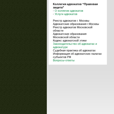
Коллегия адвокатов “Правовая
защита”
-
О коллегии адвокатов
-
Услуги адвокатов
Реестр адвокатов г. Москвы
Адвокатские образования г.Москвы
Реестр адвокатов Московской
области
Адвокатские образования
Московской области
Кодекс адвокатской этики
Законодательство об адвокатах и
адвокатуре
Судебная практика об адвокатах
Информация об адвокатских палатах
субъектов РФ
Вопросы-ответы