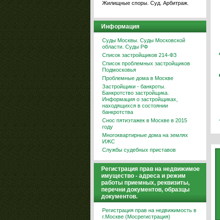
Жилищные споры. Суд. Арбитраж.
Информация
Суды Москвы. Суды Московской
области. Суды РФ
Список застройщиков 214-ФЗ
Список проблемных застройщиков
Подмосковья
Проблемные дома в Москве
Застройщики - банкроты.
Банкротство застройщика.
Информация о застройщиках,
находящихся в состоянии
банкротства
Снос пятиэтажек в Москве в 2015
году
Многоквартирные дома на землях
ИЖС
Службы судебных приставов
Регистрация прав на недвижимое
имущество - адреса и режим
работы приемных, реквизиты,
перечни документов, образцы
документов.
Регистрация прав на недвижимость в
г.Москве (Мосрегистрация)