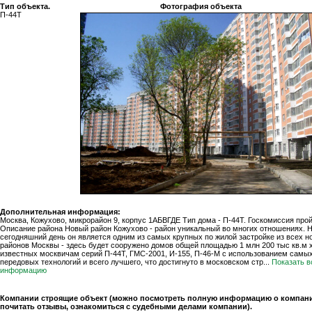
Тип объекта.
Фотография объекта
П-44Т
Дополнительная информация:
Москва, Кожухово, микрорайон 9, корпус 1АБВГДЕ Тип дома - П-44Т. Госкомиссия про
Описание района Новый район Кожухово - район уникальный во многих отношениях. 
сегодняшний день он является одним из самых крупных по жилой застройке из всех н
районов Москвы - здесь будет сооружено домов общей площадью 1 млн 200 тыс кв.м
известных москвичам серий П-44Т, ГМС-2001, И-155, П-46-М с использованием самы
передовых технологий и всего лучшего, что достигнуто в московском стр...
Показать в
информацию
Компании строящие объект (можно посмотреть полную информацию о компани
почитать отзывы, ознакомиться с судебными делами компании).