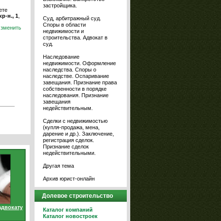
застройщика.
ете
р-н., 1
,
Суд, арбитражный суд.
Споры в области
зменить
недвижимости и
строительства. Адвокат в
суд.
Наследование
недвижимости. Оформление
наследства. Споры о
наследстве. Оспаривание
завещания. Признание права
собственности в порядке
наследования. Признание
завещания
недействительным.
Сделки с недвижимостью
(купля-продажа, мена,
дарение и др.). Заключение,
регистрация сделок.
Признание сделок
недействительными.
Другая тема
Архив юрист-онлайн
Долевое строительство
адвокату
Каталог компаний
Каталог новостроек