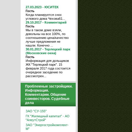
27.03.2023 - ЮСИТЕК
Гость
Когда планируется снос
углового дома Чехова61...
29.10.2017 - Комментарий
Гость
Мы в таком доме взяли,
довольны на все 100%, по
соотношению цена/качество
лучше предложения не
нашли. Конечно ...
30.01.2017 - Терлецкий парк
(Московские окна)
Гость
Информация для дольщиков
ЖК "Терлецкий парк". 15
февраля 2017 года состоится
очередное заседение по
рассмотрен...
Проблемные застройщики.
Информация.
Комментарии. Общение
соинвесторов. Судебные
дела
ЗАО "СУ-155"
ГК "Жилищный капитал" - АО
"АлеутСтрой"
ЗАО "Энергостройкомплект-
М"