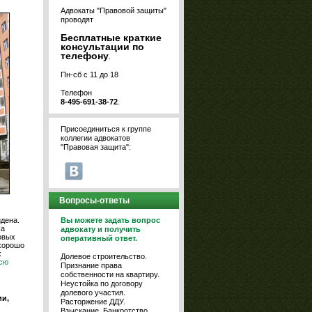
Адвокаты "Правовой защиты"
проводят
Бесплатные краткие
консультации по
телефону
.
Пн-сб с 11 до 18
Телефон
8-495-691-38-72
.
Присоединиться к группе
коллегии адвокатов
"Правовая защита":
Вопросы-ответы
йдена.
Вы можете задать вопрос
На
адвокату и получить
овых
оперативный ответ.
 хорошо
х
Долевое строительство.
сю
Признание права
собственности на квартиру.
Неустойка по договору
долевого участия.
и,
Расторжение ДДУ.
Взыскание. Банкротство