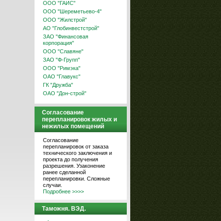
ООО "ГАИС"
ООО "Шереметьево-4"
ООО "Жилстрой"
АО "Глобинвестстрой"
ЗАО "Финансовая
корпорация"
ООО "Славяне"
ЗАО "Ф-Групп"
ООО "Римэка"
ОАО "Главукс"
ГК "Дружба"
ОАО "Дон-строй"
Согласование
перепланировок жилых и
нежилых помещений
Согласование
перепланировок от заказа
технического заключения и
проекта до получения
разрешения. Узаконение
ранее сделанной
перепланировки. Сложные
случаи.
Подробнее >>>>
Таможня. ВЭД.