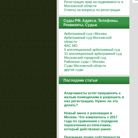
Регистрация прав на недвижимость в
Московской области
Ответы на вопросы по регистрации
Суды РФ. Адреса. Телефоны.
Реквизиты. Судьи.
Арбитражный суд г.Москвы
Арбитражный суд Московской
области
ФАС МО
9 апелляционный арбитражный суд
10 апелляционный арбитражный суд
Московский городской суд
Районные суды г. Москвы
Суды Московской области
другие суды
Последние статьи
Апартаменты хотят приравнять к
жилым помещениям и разрешить в
них регистрацию. Нужно ли это
делать?
Новый закон о реновации в
Москве. Что изменилось с 2017
года по сравнению с порядком
переселения из пятиэтажек,
который действовал ранее.
Признание права собственности