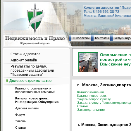
Коллегия адвокатов "Прав
Тел.: 8 495 691-38-72
Москва, Большой Кисловский
О коллегии
Контакты
Услуги адв
Статьи адвокатов
Оформление пр
новостройке ч
Адвокат онлайн
Взыскание неу
Результаты по делам,
проведенным адвокатами
"Правовой защиты"
Долевое строительство
г.. Москва, Зюзино,кварта
Каталог строительных и
инвестиционных компаний
Каталог компаний
Каталог новостроек
Каталог новостроек.
Задать вопрос юристу
Информация. Обсуждение.
Заказать услугу "сопровождение сд
Статьи
Адвокат онлайн
Законодательство
Форум
Законы
г. Москва, Зюзино,квартал 2
Статьи