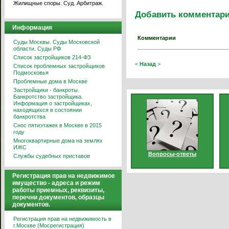
Жилищные споры. Суд. Арбитраж.
Добавить комментар
Информация
Комментарии
Суды Москвы. Суды Московской
области. Суды РФ
Список застройщиков 214-ФЗ
<
Назад
>
Список проблемных застройщиков
Подмосковья
Проблемные дома в Москве
Застройщики - банкроты.
Банкротство застройщика.
Информация о застройщиках,
находящихся в состоянии
банкротства
Снос пятиэтажек в Москве в 2015
году
Многоквартирные дома на землях
ИЖС
Вопросы-ответы
Службы судебных приставов
Регистрация прав на недвижимое
имущество - адреса и режим
работы приемных, реквизиты,
перечни документов, образцы
документов.
Регистрация прав на недвижимость в
г.Москве (Мосрегистрация)