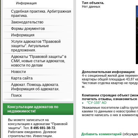
Тип объекта.
Информация
Нет данных
Судебная практика. Арбитражная
практика.
Законодательство
Формы документов
Информация
Услуги адвокатов "Правовой
защиты". Актуальные
предложения.
Адвокаты "Правовой защиты" в
СМИ, новые статьи адвокатов,
новости по делам
Новости
Дополнительная информация:
4-х секционный жилой дом перемен
Карта сайта
квартиры общей площадью 43,87 кв
Чистовая отделка квартир не преду
Адвокат. Помощь адвоката.
м.
Информация об адвокатах.
Поиск
Компании строящие объект (мо
почитать отзывы, ознакомиться
''СУ-155'' АО
Консультации адвокатов по
Уважаемые посетители сайта групп
недвижимости!
какими то данными о новостройке 
можете написать о них в коммента
Вы можете записаться на
консультацию к адвокатам "Правовой
защиты". Тел.
8 495 691-38-72
.
Работаем ежедневно. Долевое
Добавить комментарий
(обсужден
строительство. Инвестиции.