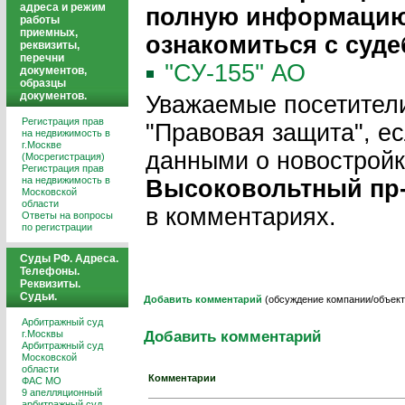
адреса и режим
полную информацию 
работы
приемных,
ознакомиться с суд
реквизиты,
перечни
''СУ-155'' АО
документов,
образцы
документов.
Уважаемые посетители
Регистрация прав
"Правовая защита", ес
на недвижимость в
г.Москве
данными о новострой
(Мосрегистрация)
Регистрация прав
на недвижимость в
Высоковольтный пр-
Московской
области
в комментариях.
Ответы на вопросы
по регистрации
Суды РФ. Адреса.
Телефоны.
Реквизиты.
Судьи.
Добавить комментарий
(обсуждение компании/объект
Арбитражный суд
Добавить комментарий
г.Москвы
Арбитражный суд
Московской
области
Комментарии
ФАС МО
9 апелляционный
арбитражный суд