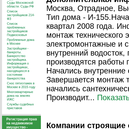
Суды Московской
Москва, Отрадное, Вы
области. Суды РФ
Список
Тип дома - И-155.Нача
застройщиков 214-
ФЗ
Список
квартал 2008 года. И
проблемных
застройщиков
монтаж технического 
Подмосковья
Проблемные дома
электромонтажные и с
в Москве
Застройщики -
внутренний водосток,
банкроты.
Банкротство
производятся работы 
застройщика.
Информация о
застройщиках,
Начались внутренние 
находящихся в
состоянии
Завершается монтаж т
банкротства
Снос пятиэтажек в
начались сантехническ
Москве в 2015 году
Многоквартирные
Производит...
Показат
дома на землях
ИЖС
Службы судебных
приставов
Регистрация прав
на недвижимое
Компании строящие 
имущество -