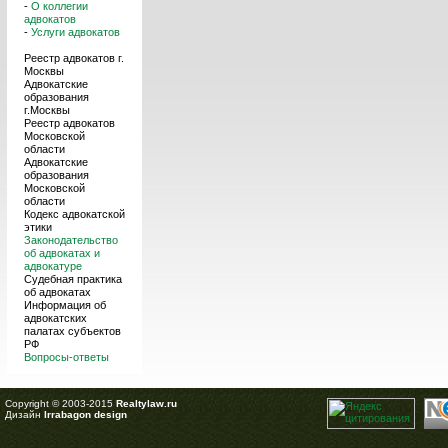
-
О коллегии
адвокатов
-
Услуги адвокатов
Реестр адвокатов г.
Москвы
Адвокатские
образования
г.Москвы
Реестр адвокатов
Московской
области
Адвокатские
образования
Московской
области
Кодекс адвокатской
этики
Законодательство
об адвокатах и
адвокатуре
Судебная практика
об адвокатах
Информация об
адвокатских
палатах субъектов
РФ
Вопросы-ответы
Copyright © 2003-2015
Realtylaw.ru
Дизайн
Irrabagon design