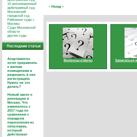
10 апелляционный
<
Назад
>
арбитражный суд
Московский
городской суд
Районные суды г.
Москвы
Суды Московской
области
другие суды
Последние статьи
Апартаменты
Вопросы-ответы
Записаться 
хотят приравнять
к жилым
помещениям и
разрешить в них
регистрацию.
Нужно ли это
делать?
Новый закон о
реновации в
Москве. Что
изменилось с
2017 года по
сравнению с
порядком
переселения из
пятиэтажек,
который
действовал