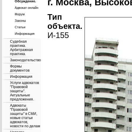
г. Москва, Высоко
Обсуждение.
Адвокат онлайн
Форум
Тип
Законы
объекта.
Статьи
И-155
Информация
Судебная
практика.
Арбитражная
практика.
Законодательство
Формы
документов
Информация
Услуги адвокатов
"Правовой
защиты".
Актуальные
предложения.
Адвокаты
"Правовой
защиты" в СМИ,
новые статьи
адвокатов,
новости по делам