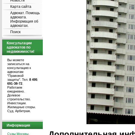
Новости
Карта сайта
Адвокат. Помощь
адвоката.
Информация об
адвокатах.
Поиск
Консультации
адвокатов по
недвижимости!
Вы можете
записаться на
консультацию к
адвокатам
"Правовой
защиты". Тел.
8 495
691-38-72
.
Работаем
ежедневно.
Долевое
строительство.
Инвестиции.
Жилищные споры.
Суд. Арбитраж.
Информация
Дополнительная ин
Суды Москвы.