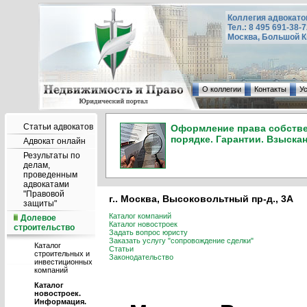
Коллегия адвокато
Тел.: 8 495 691-38-
Москва, Большой Ки
О коллегии
Контакты
У
Статьи адвокатов
Оформление права собствен
порядке. Гарантии. Взыска
Адвокат онлайн
Результаты по
делам,
проведенным
адвокатами
"Правовой
г.. Москва, Высоковольтный пр-д., 3А
защиты"
Каталог компаний
Долевое
Каталог новостроек
строительство
Задать вопрос юристу
Заказать услугу "сопровождение сделки"
Каталог
Статьи
строительных и
Законодательство
инвестиционных
компаний
Каталог
новостроек.
Информация.