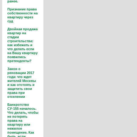
ранее.
Признание права
собственности на
квартиру через
суд
Двойная продажа
квартир на
стадии
строительства:
как избежать и
что делать если
на Вашу квартиру
появились
претенденты?
Закон о
реновации 2017
года: что ждет
жителей Москвы
и как отстоять и
защитить свои
права при
отселении
Банкротство
СУ-155 началось.
Что делать, чтобы
не потерять
права на
квартиру или
нежилое
помещение. Как
быть, если