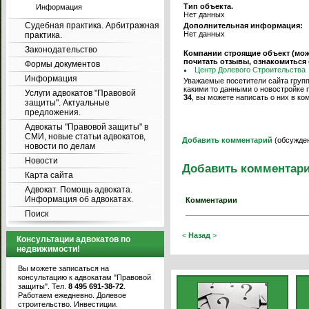
Тип объекта.
Информация
Нет данных
Судебная практика. Арбитражная
Дополнительная информация:
Нет данных
практика.
Законодательство
Компании строящие объект (мо
почитать отзывы, ознакомиться
Формы документов
Центр Долевого Строительства
Информация
Уважаемые посетители сайта групп
какими то данными о новостройке 
Услуги адвокатов "Правовой
34
, вы можете написать о них в ко
защиты". Актуальные
предложения.
Адвокаты "Правовой защиты" в
СМИ, новые статьи адвокатов,
Добавить комментарий
(обсужден
новости по делам
Новости
Добавить комментар
Карта сайта
Адвокат. Помощь адвоката.
Информация об адвокатах.
Комментарии
Поиск
<
Назад
>
Консультации адвокатов по
недвижимости!
Вы можете записаться на
консультацию к адвокатам "Правовой
защиты". Тел.
8 495 691-38-72
.
Работаем ежедневно. Долевое
строительство. Инвестиции.