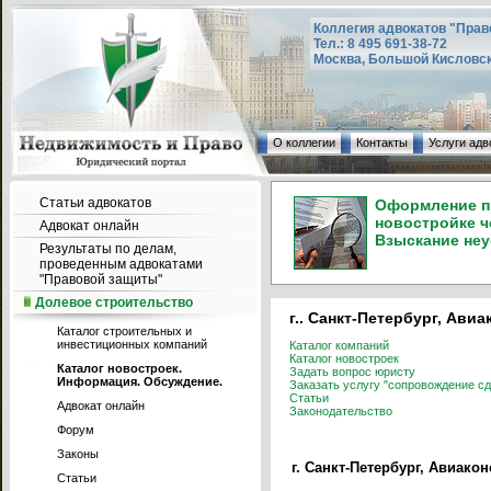
Коллегия адвокатов "Прав
Тел.: 8 495 691-38-72
Москва, Большой Кисловский
О коллегии
Контакты
Услуги адв
Статьи адвокатов
Оформление пр
новостройке ч
Адвокат онлайн
Взыскание неу
Результаты по делам,
проведенным адвокатами
"Правовой защиты"
Долевое строительство
г.. Санкт-Петербург, Авиа
Каталог строительных и
инвестиционных компаний
Каталог компаний
Каталог новостроек
Каталог новостроек.
Задать вопрос юристу
Информация. Обсуждение.
Заказать услугу "сопровождение сд
Статьи
Адвокат онлайн
Законодательство
Форум
Законы
г. Санкт-Петербург, Авиакон
Статьи