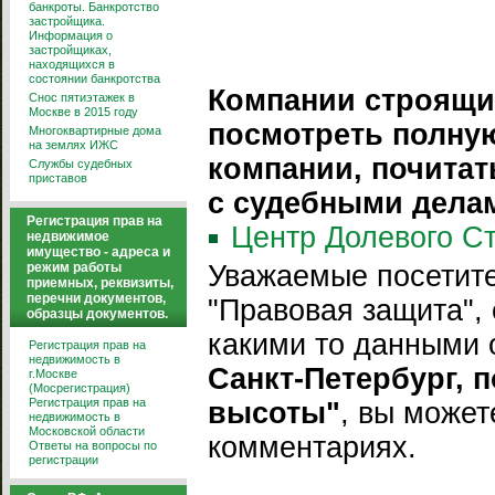
банкроты. Банкротство
застройщика.
Информация о
застройщиках,
находящихся в
состоянии банкротства
Компании строящи
Снос пятиэтажек в
Москве в 2015 году
посмотреть полну
Многоквартирные дома
на землях ИЖС
компании, почитат
Службы судебных
приставов
с судебными делам
Регистрация прав на
Центр Долевого С
недвижимое
имущество - адреса и
режим работы
Уважаемые посетите
приемных, реквизиты,
перечни документов,
"Правовая защита",
образцы документов.
какими то данными 
Регистрация прав на
недвижимость в
Санкт-Петербург, 
г.Москве
(Мосрегистрация)
Регистрация прав на
высоты"
, вы может
недвижимость в
Московской области
комментариях.
Ответы на вопросы по
регистрации