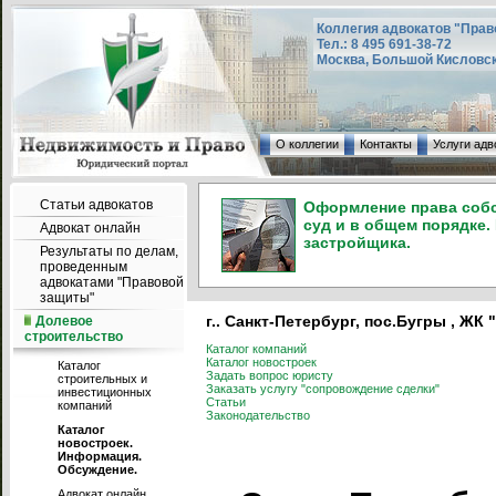
Коллегия адвокатов "Прав
Тел.: 8 495 691-38-72
Москва, Большой Кисловский
О коллегии
Контакты
Услуги адв
Статьи адвокатов
Оформление права собс
суд и в общем порядке.
Адвокат онлайн
застройщика.
Результаты по делам,
проведенным
адвокатами "Правовой
защиты"
г.. Санкт-Петербург, пос.Бугры , Ж
Долевое
строительство
Каталог компаний
Каталог новостроек
Каталог
Задать вопрос юристу
строительных и
Заказать услугу "сопровождение сделки"
инвестиционных
Статьи
компаний
Законодательство
Каталог
новостроек.
Информация.
Обсуждение.
Адвокат онлайн