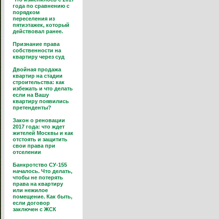
года по сравнению с
порядком
переселения из
пятиэтажек, который
действовал ранее.
Признание права
собственности на
квартиру через суд
Двойная продажа
квартир на стадии
строительства: как
избежать и что делать
если на Вашу
квартиру появились
претенденты?
Закон о реновации
2017 года: что ждет
жителей Москвы и как
отстоять и защитить
свои права при
отселении
Банкротство СУ-155
началось. Что делать,
чтобы не потерять
права на квартиру
или нежилое
помещение. Как быть,
если договор
заключен с ЖСК