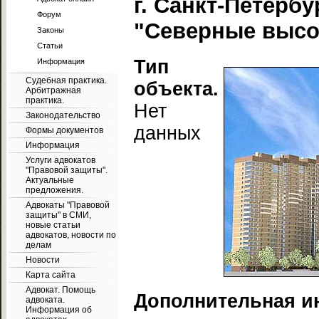
г. Санкт-Петербу
Форум
"Северные выс
Законы
Статьи
Тип
Информация
Судебная практика.
объекта.
Арбитражная
практика.
Нет
Законодательство
данных
Формы документов
Информация
Услуги адвокатов
"Правовой защиты".
Актуальные
предложения.
Адвокаты "Правовой
защиты" в СМИ,
новые статьи
адвокатов, новости по
делам
Новости
Карта сайта
Адвокат. Помощь
Дополнительная и
адвоката.
Информация об