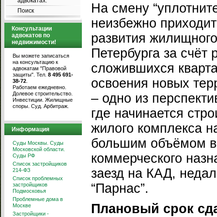
адвокатах.
На смену “уплотнит
Поиск
неизбежно приходит
Консультации
развития жилищного
адвокатов по
недвижимости!
Петербурга за счёт
Вы можете записаться
на консультацию к
сложившихся кварта
адвокатам "Правовой
защиты". Тел.
8 495 691-
освоения новых тер
38-72
.
Работаем ежедневно.
Долевое строительство.
– одно из перспекти
Инвестиции. Жилищные
споры. Суд. Арбитраж.
где начинается стро
жилого комплекса на
Информация
большим объёмом в
Суды Москвы. Суды
Московской области.
коммерческого назн
Суды РФ
Список застройщиков
заезд на КАД, недал
214-ФЗ
Список проблемных
“Парнас”.
застройщиков
Подмосковья
Проблемные дома в
Плановый срок сдач
Москве
Застройщики -