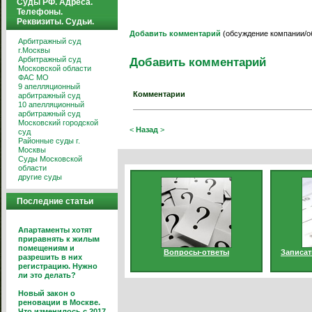
Суды РФ. Адреса.
Телефоны.
Реквизиты. Судьи.
Добавить комментарий
(обсуждение компании/о
Арбитражный суд
г.Москвы
Арбитражный суд
Добавить комментарий
Московской области
ФАС МО
9 апелляционный
Комментарии
арбитражный суд
10 апелляционный
арбитражный суд
Московский городской
<
Назад
>
суд
Районные суды г.
Москвы
Суды Московской
области
другие суды
Последние статьи
Апартаменты хотят
приравнять к жилым
помещениям и
Вопросы-ответы
Записат
разрешить в них
регистрацию. Нужно
ли это делать?
Новый закон о
реновации в Москве.
Что изменилось с 2017