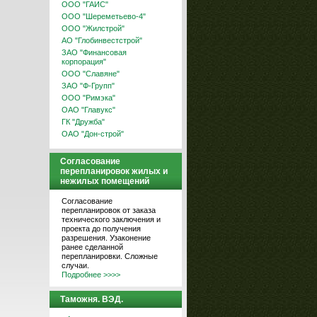
ООО "ГАИС"
ООО "Шереметьево-4"
ООО "Жилстрой"
АО "Глобинвестстрой"
ЗАО "Финансовая
корпорация"
ООО "Славяне"
ЗАО "Ф-Групп"
ООО "Римэка"
ОАО "Главукс"
ГК "Дружба"
ОАО "Дон-строй"
Согласование
перепланировок жилых и
нежилых помещений
Согласование
перепланировок от заказа
технического заключения и
проекта до получения
разрешения. Узаконение
ранее сделанной
перепланировки. Сложные
случаи.
Подробнее >>>>
Таможня. ВЭД.