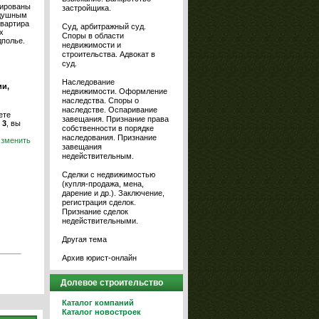
тированы
застройщика.
здушным
квартира
Суд, арбитражный суд.
х
Споры в области
дполье.
недвижимости и
строительства. Адвокат в
суд.
Наследование
и,
недвижимости. Оформление
наследства. Споры о
наследстве. Оспаривание
ете
завещания. Признание права
 3
, вы
собственности в порядке
наследования. Признание
зменить
завещания
недействительным.
Сделки с недвижимостью
(купля-продажа, мена,
дарение и др.). Заключение,
регистрация сделок.
Признание сделок
недействительными.
Другая тема
Архив юрист-онлайн
Долевое строительство
Каталог компаний
Каталог новостроек