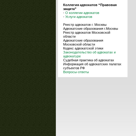
Коллегия адвокатов “Правовая
защита”
-
О коллегии адвокатов
-
Услуги адвокатов
Реестр адвокатов г. Москвы
Адвокатские образования г.Москвы
Реестр адвокатов Московской
области
Адвокатские образования
Московской области
Кодекс адвокатской этики
Законодательство об адвокатах и
адвокатуре
Судебная практика об адвокатах
Информация об адвокатских палатах
субъектов РФ
Вопросы-ответы