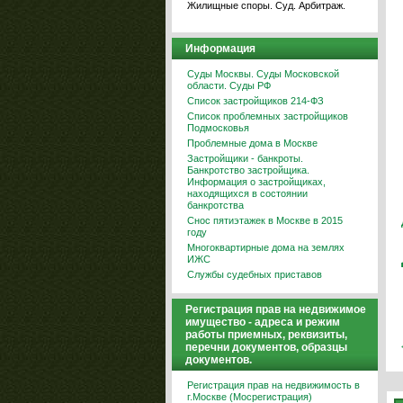
Жилищные споры. Суд. Арбитраж.
Информация
Суды Москвы. Суды Московской
области. Суды РФ
Список застройщиков 214-ФЗ
Список проблемных застройщиков
Подмосковья
Проблемные дома в Москве
Застройщики - банкроты.
Банкротство застройщика.
Информация о застройщиках,
находящихся в состоянии
банкротства
Снос пятиэтажек в Москве в 2015
году
Многоквартирные дома на землях
ИЖС
Службы судебных приставов
Регистрация прав на недвижимое
имущество - адреса и режим
работы приемных, реквизиты,
перечни документов, образцы
документов.
Регистрация прав на недвижимость в
г.Москве (Мосрегистрация)