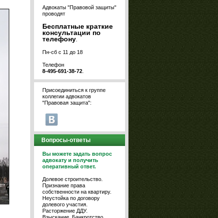
Адвокаты "Правовой защиты"
проводят
Бесплатные краткие
консультации по
телефону
.
Пн-сб с 11 до 18
Телефон
8-495-691-38-72
.
Присоединиться к группе
коллегии адвокатов
"Правовая защита":
Вопросы-ответы
Вы можете задать вопрос
адвокату и получить
оперативный ответ.
Долевое строительство.
Признание права
собственности на квартиру.
Неустойка по договору
долевого участия.
Расторжение ДДУ.
Взыскание. Банкротство