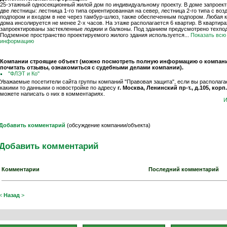
25-этажный односекционный жилой дом по индивидуальному проекту. В доме запроек
две лестницы: лестница 1-го типа ориентированная на север, лестница 2-го типа с во
подпором и входом в нее через тамбур-шлюз, также обеспеченным подпором. Любая 
дома инсолируется не менее 2-х часов. На этаже располагается 6 квартир. В квартира
запроектированы застекленные лоджии и балконы. Под зданием предусмотрено техпо
Подземное пространство проектируемого жилого здания используется...
Показать всю
информацию
Компании строящие объект (можно посмотреть полную информацию о компани
почитать отзывы, ознакомиться с судебными делами компании).
''ФЛЭТ и Ко''
Уважаемые посетители сайта группы компаний "Правовая защита", если вы располага
какими то данными о новостройке по адресу
г. Москва, Ленинский пр-т., д.105, корп.
можете написать о них в комментариях.
И
Добавить комментарий
(обсуждение компании/объекта)
Добавить комментарий
Комментарии
Последний комментарий
<
Назад
>