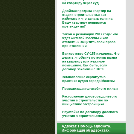
на квартиру через суд
Двойная продажа квартир на
стадии строительства: как
избежать и что делать если на
Вашу квартиру появились
претенденты?
Закон о реновации 2017 года: что
ждет жителей Москвы и как
отстоять и защитить свои права
при отселении
Банкротство СУ-155 началось. Что
делать, чтобы не потерять права
на квартиру или нежилое
помещение. Как быть, если
договор заключен с ЖСК
Установление сервитута в
практике судов города Москвы
Приватизация служебного жилья
Расторжение договора долевого
участия в строительстве по
инициативе застройщика.
Неустойка по договору долевого
участия в строительстве.
Адвокат. Помощь адвоката.
Информация об адвокатах.