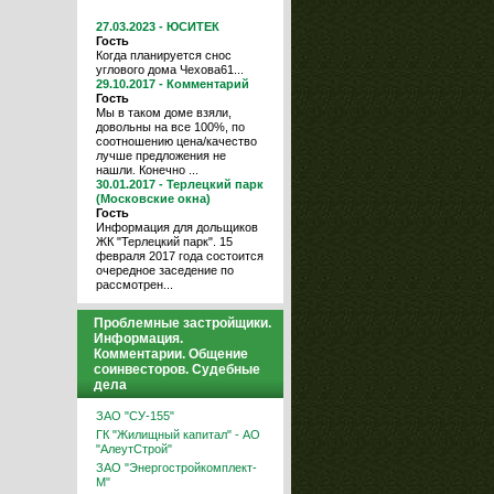
27.03.2023 - ЮСИТЕК
Гость
Когда планируется снос
углового дома Чехова61...
29.10.2017 - Комментарий
Гость
Мы в таком доме взяли,
довольны на все 100%, по
соотношению цена/качество
лучше предложения не
нашли. Конечно ...
30.01.2017 - Терлецкий парк
(Московские окна)
Гость
Информация для дольщиков
ЖК "Терлецкий парк". 15
февраля 2017 года состоится
очередное заседение по
рассмотрен...
Проблемные застройщики.
Информация.
Комментарии. Общение
соинвесторов. Судебные
дела
ЗАО "СУ-155"
ГК "Жилищный капитал" - АО
"АлеутСтрой"
ЗАО "Энергостройкомплект-
М"