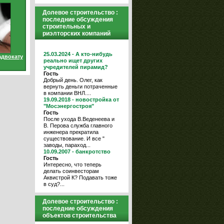
Долевое строительство :
последние обсуждения
строительных и
риэлторских компаний
25.03.2024 - А кто-нибудь
адвокату
реально ищет других
учредителей пирамид?
Гость
Добрый день. Олег, как
вернуть деньги потраченные
в компании ВНЛ....
19.09.2018 - новостройка от
"Мосэнергостроя"
Гость
После ухода В.Веденеева и
В. Перова служба главного
инженера прекратила
существование. И все "
заводы, параход...
10.09.2007 - банкротство
Гость
Интересно, что теперь
делать соинвесторам
Аквистрой К? Подавать тоже
в суд?...
Долевое строительство :
последние обсуждения
объектов строительства