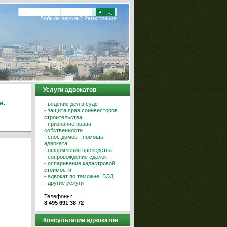
Забыли пароль?
Регистрация.
Услуги адвокатов
и.
- ведение дел в суде
- защита прав соинвесторов
строительства
- признание права
собственности
- снос домов - помощь
адвоката
- оформление наследства
- сопровождение сделок
- оспаривание кадастровой
стоимости
- адвокат по таможне, ВЭД
- другие услуги
Телефоны:
8 495 691 38 72
Консультации адвокатов