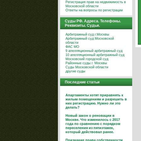
Регистрация прав на недвижимость в
Московской области
Ответы на вопросы по регистрации
Суды РФ. Адреса. Телефоны.
Реквизиты. Судьи.
Арбитражный суд г.Москвы
Арбитражный суд Московской
области
ФАС МО
9 апелляционный арбитражный суд
10 апелляционный арбитражный суд
Московский городской суд
Районные суды г. Москвы
Суды Московской области
другие суды
Последние статьи
Апартаменты хотят приравнять к
жилым помещениям и разрешить в
них регистрацию. Нужно ли это
делать?
Новый закон о реновации в
Москве. Что изменилось с 2017
года по сравнению с порядком
переселения из пятиэтажек,
который действовал ранее.
Признание права собственности