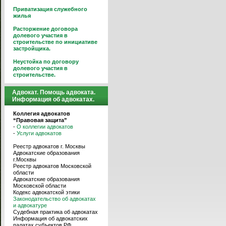
Приватизация служебного
жилья
Расторжение договора
долевого участия в
строительстве по инициативе
застройщика.
Неустойка по договору
долевого участия в
строительстве.
Адвокат. Помощь адвоката.
Информация об адвокатах.
Коллегия адвокатов
“Правовая защита”
-
О коллегии адвокатов
-
Услуги адвокатов
Реестр адвокатов г. Москвы
Адвокатские образования
г.Москвы
Реестр адвокатов Московской
области
Адвокатские образования
Московской области
Кодекс адвокатской этики
Законодательство об адвокатах
и адвокатуре
Судебная практика об адвокатах
Информация об адвокатских
палатах субъектов РФ