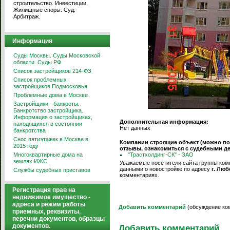
строительство. Инвестиции.
Жилищные споры. Суд.
Арбитраж.
Информация
Суды Москвы. Суды Московской
области. Суды РФ
Список застройщиков 214-ФЗ
Список проблемных
застройщиков Подмосковья
Проблемные дома в Москве
Застройщики - банкроты.
Банкротство застройщика.
Информация о застройщиках,
Дополнительная информация:
находящихся в состоянии
Нет данных
банкротства
Снос пятиэтажек в Москве в
Компании строящие объект (можно п
2015 году
отзывы, ознакомиться с судебными д
Многоквартирные дома на
''Трастхолдинг-СК'' - ЗАО
землях ИЖС
Уважаемые посетители сайта группы комп
данными о новостройке по адресу
г. Лю
Службы судебных приставов
комментариях.
Регистрация прав на
недвижимое имущество -
адреса и режим работы
Добавить комментарий
(обсуждение ко
приемных, реквизиты,
перечни документов, образцы
документов.
Добавить комментарий