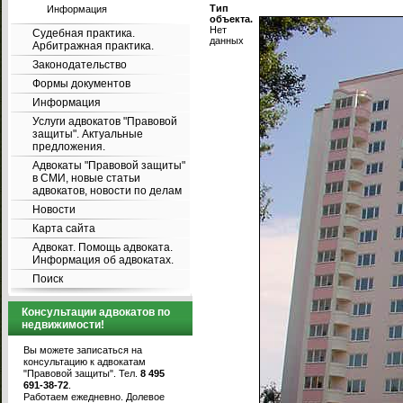
Тип
Информация
объекта.
Нет
Судебная практика.
данных
Арбитражная практика.
Законодательство
Формы документов
Информация
Услуги адвокатов "Правовой
защиты". Актуальные
предложения.
Адвокаты "Правовой защиты"
в СМИ, новые статьи
адвокатов, новости по делам
Новости
Карта сайта
Адвокат. Помощь адвоката.
Информация об адвокатах.
Поиск
Консультации адвокатов по
недвижимости!
Вы можете записаться на
консультацию к адвокатам
"Правовой защиты". Тел.
8 495
691-38-72
.
Работаем ежедневно. Долевое