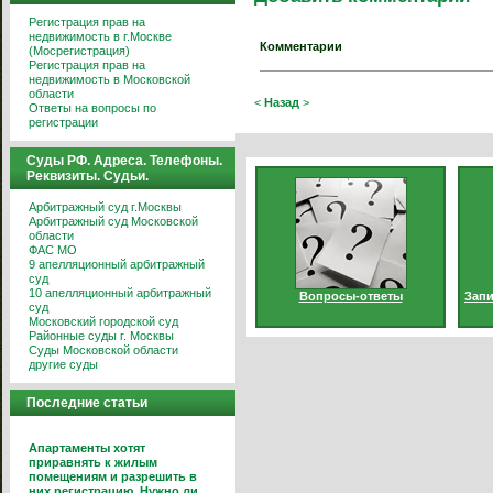
Регистрация прав на
недвижимость в г.Москве
Комментарии
(Мосрегистрация)
Регистрация прав на
недвижимость в Московской
области
<
Назад
>
Ответы на вопросы по
регистрации
Суды РФ. Адреса. Телефоны.
Реквизиты. Судьи.
Арбитражный суд г.Москвы
Арбитражный суд Московской
области
ФАС МО
9 апелляционный арбитражный
суд
10 апелляционный арбитражный
Вопросы-ответы
Запи
суд
Московский городской суд
Районные суды г. Москвы
Суды Московской области
другие суды
Последние статьи
Апартаменты хотят
приравнять к жилым
помещениям и разрешить в
них регистрацию. Нужно ли