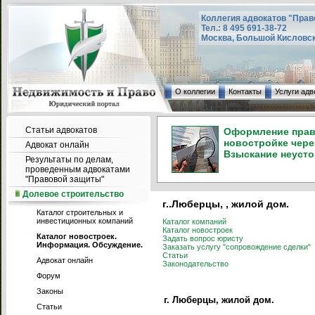
Коллегия адвокатов "Прав
Тел.: 8 495 691-38-72
Москва, Большой Кисловский
О коллегии
Контакты
Услуги адв
Статьи адвокатов
Оформление права
новостройке чере
Адвокат онлайн
Взыскание неусто
Результаты по делам,
проведенным адвокатами
"Правовой защиты"
Долевое строительство
г..Люберцы, , жилой дом.
Каталог строительных и
инвестиционных компаний
Каталог компаний
Каталог новостроек
Каталог новостроек.
Задать вопрос юристу
Информация. Обсуждение.
Заказать услугу "сопровождение сделки"
Статьи
Адвокат онлайн
Законодательство
Форум
Законы
г. Люберцы, жилой дом.
Статьи