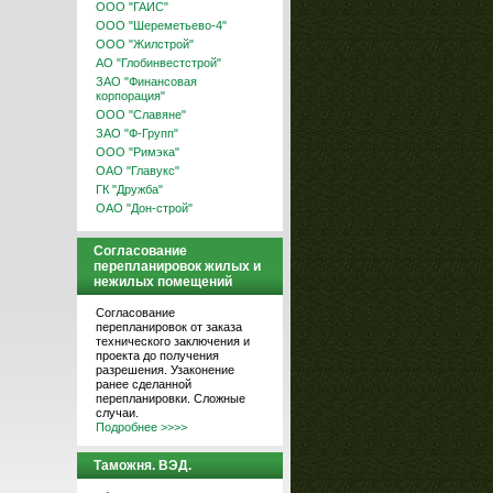
ООО "ГАИС"
ООО "Шереметьево-4"
ООО "Жилстрой"
АО "Глобинвестстрой"
ЗАО "Финансовая
корпорация"
ООО "Славяне"
ЗАО "Ф-Групп"
ООО "Римэка"
ОАО "Главукс"
ГК "Дружба"
ОАО "Дон-строй"
Согласование
перепланировок жилых и
нежилых помещений
Согласование
перепланировок от заказа
технического заключения и
проекта до получения
разрешения. Узаконение
ранее сделанной
перепланировки. Сложные
случаи.
Подробнее >>>>
Таможня. ВЭД.