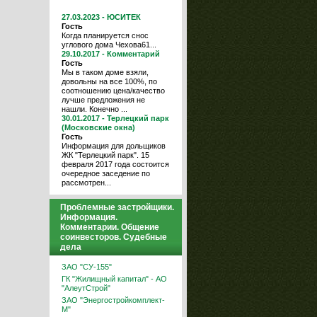
27.03.2023 - ЮСИТЕК
Гость
Когда планируется снос
углового дома Чехова61...
29.10.2017 - Комментарий
Гость
Мы в таком доме взяли,
довольны на все 100%, по
соотношению цена/качество
лучше предложения не
нашли. Конечно ...
30.01.2017 - Терлецкий парк
(Московские окна)
Гость
Информация для дольщиков
ЖК "Терлецкий парк". 15
февраля 2017 года состоится
очередное заседение по
рассмотрен...
Проблемные застройщики.
Информация.
Комментарии. Общение
соинвесторов. Судебные
дела
ЗАО "СУ-155"
ГК "Жилищный капитал" - АО
"АлеутСтрой"
ЗАО "Энергостройкомплект-
М"