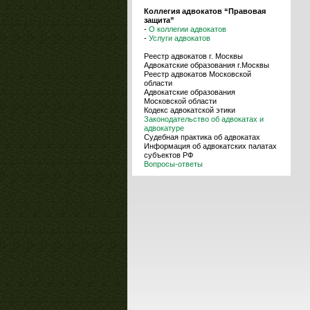
Коллегия адвокатов “Правовая
защита”
-
О коллегии адвокатов
-
Услуги адвокатов
Реестр адвокатов г. Москвы
Адвокатские образования г.Москвы
Реестр адвокатов Московской
области
Адвокатские образования
Московской области
Кодекс адвокатской этики
Законодательство об адвокатах и
адвокатуре
Судебная практика об адвокатах
Информация об адвокатских палатах
субъектов РФ
Вопросы-ответы