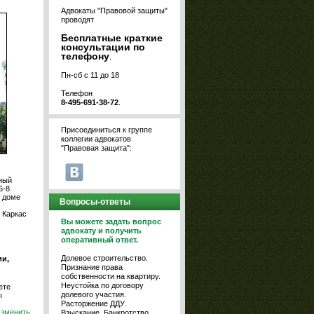
Адвокаты "Правовой защиты"
проводят
Бесплатные краткие
консультации по
телефону
.
Пн-сб с 11 до 18
Телефон
8-495-691-38-72
.
Присоединиться к группе
коллегии адвокатов
"Правовая защита":
ный
6-8
в доме
Вопросы-ответы
 Каркас
Вы можете задать вопрос
адвокату и получить
оперативный ответ.
Долевое строительство.
и,
Признание права
собственности на квартиру.
Неустойка по договору
ете
долевого участия.
ы
Расторжение ДДУ.
зменить
Взыскание. Банкротство