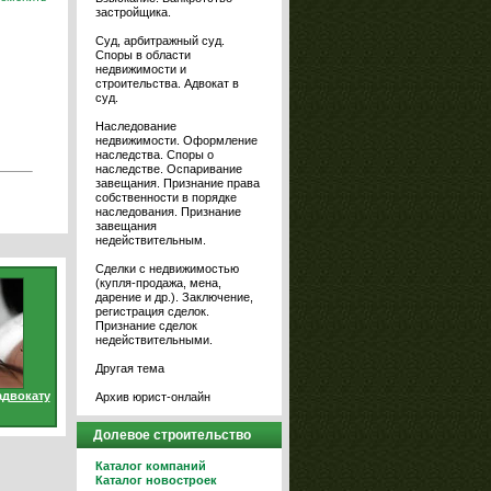
застройщика.
Суд, арбитражный суд.
Споры в области
недвижимости и
строительства. Адвокат в
суд.
Наследование
недвижимости. Оформление
наследства. Споры о
наследстве. Оспаривание
завещания. Признание права
собственности в порядке
наследования. Признание
завещания
недействительным.
Сделки с недвижимостью
(купля-продажа, мена,
дарение и др.). Заключение,
регистрация сделок.
Признание сделок
недействительными.
Другая тема
адвокату
Архив юрист-онлайн
Долевое строительство
Каталог компаний
Каталог новостроек