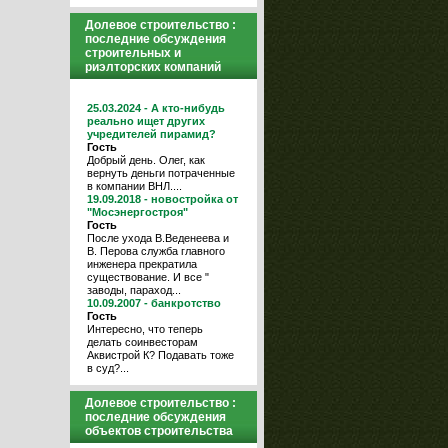
Долевое строительство :
последние обсуждения
строительных и
риэлторских компаний
25.03.2024 - А кто-нибудь
реально ищет других
учредителей пирамид?
Гость
Добрый день. Олег, как
вернуть деньги потраченные
в компании ВНЛ....
19.09.2018 - новостройка от
"Мосэнергостроя"
Гость
После ухода В.Веденеева и
В. Перова служба главного
инженера прекратила
существование. И все "
заводы, параход...
10.09.2007 - банкротство
Гость
Интересно, что теперь
делать соинвесторам
Аквистрой К? Подавать тоже
в суд?...
Долевое строительство :
последние обсуждения
объектов строительства