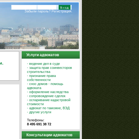
Забыли пароль?
Регистрация.
Услуги адвокатов
и.
- ведение дел в суде
- защита прав соинвесторов
строительства
- признание права
собственности
- снос домов - помощь
адвоката
- оформление наследства
- сопровождение сделок
- оспаривание кадастровой
стоимости
- адвокат по таможне, ВЭД
- другие услуги
Телефоны:
8 495 691 38 72
Консультации адвокатов