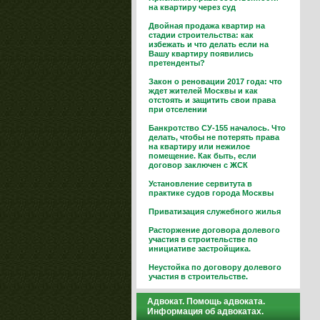
на квартиру через суд
Двойная продажа квартир на
стадии строительства: как
избежать и что делать если на
Вашу квартиру появились
претенденты?
Закон о реновации 2017 года: что
ждет жителей Москвы и как
отстоять и защитить свои права
при отселении
Банкротство СУ-155 началось. Что
делать, чтобы не потерять права
на квартиру или нежилое
помещение. Как быть, если
договор заключен с ЖСК
Установление сервитута в
практике судов города Москвы
Приватизация служебного жилья
Расторжение договора долевого
участия в строительстве по
инициативе застройщика.
Неустойка по договору долевого
участия в строительстве.
Адвокат. Помощь адвоката.
Информация об адвокатах.