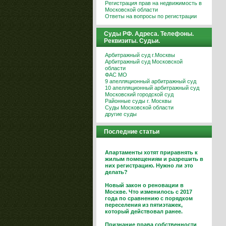
Регистрация прав на недвижимость в
Московской области
Ответы на вопросы по регистрации
Суды РФ. Адреса. Телефоны.
Реквизиты. Судьи.
Арбитражный суд г.Москвы
Арбитражный суд Московской
области
ФАС МО
9 апелляционный арбитражный суд
10 апелляционный арбитражный суд
Московский городской суд
Районные суды г. Москвы
Суды Московской области
другие суды
Последние статьи
Апартаменты хотят приравнять к
жилым помещениям и разрешить в
них регистрацию. Нужно ли это
делать?
Новый закон о реновации в
Москве. Что изменилось с 2017
года по сравнению с порядком
переселения из пятиэтажек,
который действовал ранее.
Признание права собственности