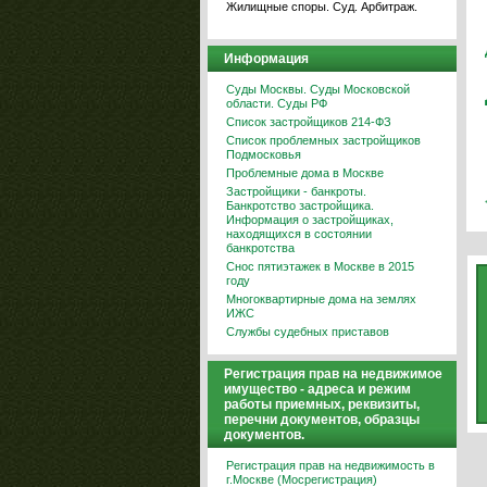
Жилищные споры. Суд. Арбитраж.
Информация
Суды Москвы. Суды Московской
области. Суды РФ
Список застройщиков 214-ФЗ
Список проблемных застройщиков
Подмосковья
Проблемные дома в Москве
Застройщики - банкроты.
Банкротство застройщика.
Информация о застройщиках,
находящихся в состоянии
банкротства
Снос пятиэтажек в Москве в 2015
году
Многоквартирные дома на землях
ИЖС
Службы судебных приставов
Регистрация прав на недвижимое
имущество - адреса и режим
работы приемных, реквизиты,
перечни документов, образцы
документов.
Регистрация прав на недвижимость в
г.Москве (Мосрегистрация)