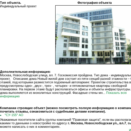
Тип объекта.
Фотография объекта
Индивидуальный проект
Дополнительная информация:
Москва, Новослободская улица, вл. 7. Госкомиссия пройдена. Тип дома - индивидуаль
проект. Описание дома Новый жилой дом состоит из пяти секций разной этажности – 
этажей, под которыми разместится подземный автопаркинг. Проектом строительства 
предусмотрены одно-, двух-, трех- , четырех- и пятикомнатные квартиры свободной
планировки. На первом этаже будут располагаться офисы и объекты инфраструктуры.
дома выполняется из монолитных конструкций. Фасадные стены мн...
Показать всю
информацию
Компании строящие объект (можно посмотреть полную информацию о компани
почитать отзывы, ознакомиться с судебными делами компании).
''СУ-155'' АО
Уважаемые посетители сайта группы компаний "Правовая защита", если вы располага
какими то данными о новостройке по адресу
г. Москва, Новослободская ул., вл.7
, в
можете написать о них в комментариях.
И