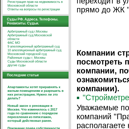
переходит в у
Регистрация прав на недвижимость в
Московской области
прямо до ЖК "
Ответы на вопросы по регистрации
Суды РФ. Адреса. Телефоны.
Реквизиты. Судьи.
Арбитражный суд г.Москвы
Арбитражный суд Московской
области
ФАС МО
9 апелляционный арбитражный суд
10 апелляционный арбитражный суд
Компании ст
Московский городской суд
Районные суды г. Москвы
посмотреть 
Суды Московской области
другие суды
компании, по
Последние статьи
ознакомитьс
компании).
Апартаменты хотят приравнять к
жилым помещениям и разрешить в
них регистрацию. Нужно ли это
''Стройметре
делать?
Уважаемые по
Новый закон о реновации в
Москве. Что изменилось с 2017
года по сравнению с порядком
компаний "Пра
переселения из пятиэтажек,
который действовал ранее.
располагаете 
Признание права собственности