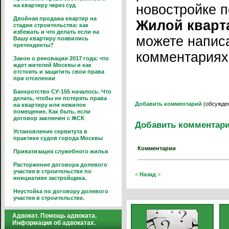
на квартиру через суд
новостройке 
Двойная продажа квартир на
Жилой кварт
стадии строительства: как
избежать и что делать если на
можете написа
Вашу квартиру появились
претенденты?
комментариях
Закон о реновации 2017 года: что
ждет жителей Москвы и как
отстоять и защитить свои права
при отселении
Банкротство СУ-155 началось. Что
делать, чтобы не потерять права
Добавить комментарий
(обсужден
на квартиру или нежилое
помещение. Как быть, если
договор заключен с ЖСК
Добавить комментар
Установление сервитута в
практике судов города Москвы
Комментарии
Приватизация служебного жилья
Расторжение договора долевого
участия в строительстве по
<
Назад
>
инициативе застройщика.
Неустойка по договору долевого
участия в строительстве.
Адвокат. Помощь адвоката.
Информация об адвокатах.