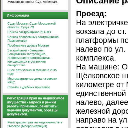
Описание р
Жилищные споры. Суд. Арбитраж.
Проезд:
Информация
На электричке
Суды Москвы. Суды Московской
области. Суды РФ
вокзала до ст.
Список застройщиков 214-ФЗ
Список проблемных застройщиков
платформы по
Подмосковья
Проблемные дома в Москве
налево по ул.
Застройщики - банкроты.
Банкротство застройщика.
комплекса.
Информация о застройщиках,
находящихся в состоянии
На машине: О
банкротства
Снос пятиэтажек в Москве в 2015
Щёлковское ш
году
Многоквартирные дома на землях
километре от
ИЖС
Службы судебных приставов
единственной
Регистрация прав на недвижимое
налево, далее
имущество - адреса и режим
работы приемных, реквизиты,
железной доро
перечни документов, образцы
документов.
направо на ул
Регистрация прав на недвижимость в
г.Москве (Мосрегистрация)