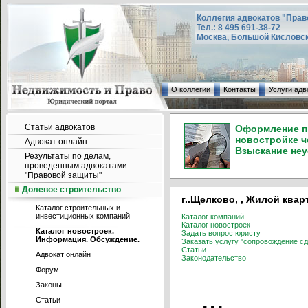
Коллегия адвокатов "Прав
Тел.: 8 495 691-38-72
Москва, Большой Кисловский
О коллегии
Контакты
Услуги адв
Статьи адвокатов
Оформление пр
новостройке ч
Адвокат онлайн
Взыскание неу
Результаты по делам,
проведенным адвокатами
"Правовой защиты"
Долевое строительство
г..Щелково, , Жилой квар
Каталог строительных и
инвестиционных компаний
Каталог компаний
Каталог новостроек
Каталог новостроек.
Задать вопрос юристу
Информация. Обсуждение.
Заказать услугу "сопровождение сд
Статьи
Адвокат онлайн
Законодательство
Форум
Законы
Статьи