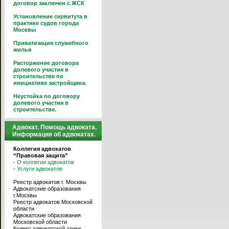
договор заключен с ЖСК
Установление сервитута в
практике судов города
Москвы
Приватизация служебного
жилья
Расторжение договора
долевого участия в
строительстве по
инициативе застройщика.
Неустойка по договору
долевого участия в
строительстве.
Адвокат. Помощь адвоката.
Информация об адвокатах.
Коллегия адвокатов
“Правовая защита”
-
О коллегии адвокатов
-
Услуги адвокатов
Реестр адвокатов г. Москвы
Адвокатские образования
г.Москвы
Реестр адвокатов Московской
области
Адвокатские образования
Московской области
Кодекс адвокатской этики