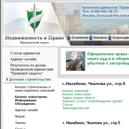
Коллегия адвокатов "Прав
Тел.: 8 495 691-38-72
Москва, Большой Кисловский
О коллегии
Контакты
Услуги адв
Статьи адвокатов
Оформление права с
через суд и в обще
Адвокат онлайн
убытков с застройщ
Результаты по делам,
проведенным адвокатами
"Правовой защиты"
Долевое строительство
г..Нахабино, Чкалова ул., стр.5
Каталог строительных и
инвестиционных компаний
Каталог компаний
Каталог новостроек
Каталог новостроек.
Задать вопрос юристу
Информация.
Заказать услугу "сопровождение сделки"
Обсуждение.
Статьи
Законодательство
Адвокат онлайн
Форум
г. Нахабино, Чкалова ул., стр.5
Законы