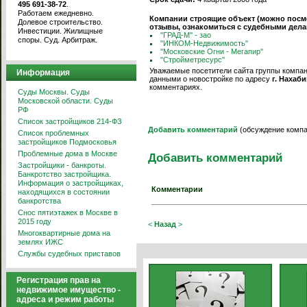
495 691-38-72
.
Работаем ежедневно.
Компании строящие объект (можно посм
Долевое строительство.
отзывы, ознакомиться с судебными дела
Инвестиции. Жилищные
''ГРАД-М'' - зао
споры. Суд. Арбитраж.
''ИНКОМ-Недвижимость''
''Московские Огни - Мегапир''
''Стройметресурс''
Уважаемые посетители сайта группы компани
Информация
данными о новостройке по адресу
г. Нахаби
комментариях.
Суды Москвы. Суды
Московской области. Суды
РФ
Список застройщиков 214-ФЗ
Добавить комментарий
(обсуждение компа
Список проблемных
застройщиков Подмосковья
Проблемные дома в Москве
Добавить комментарий
Застройщики - банкроты.
Банкротство застройщика.
Информация о застройщиках,
Комментарии
находящихся в состоянии
банкротства
Снос пятиэтажек в Москве в
2015 году
<
Назад
>
Многоквартирные дома на
землях ИЖС
Службы судебных приставов
Регистрация прав на
недвижимое имущество -
адреса и режим работы