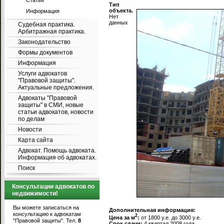
Статьи
Тип
объекта.
Информация
Нет
данных
Судебная практика.
Арбитражная практика.
Законодательство
Формы документов
Информация
Услуги адвокатов
"Правовой защиты".
Актуальные предложения.
Адвокаты "Правовой
защиты" в СМИ, новые
статьи адвокатов, новости
по делам
Новости
Карта сайта
Адвокат. Помощь адвоката.
Информация об адвокатах.
Поиск
Консультации адвокатов по
недвижимости!
Вы можете записаться на
Дополнительная информация:
консультацию к адвокатам
2
Цена за м
:
от 1800 у.е. до 3000 у.е.
"Правовой защиты". Тел.
8
Срок сдачи:
4 квартал 2008 года