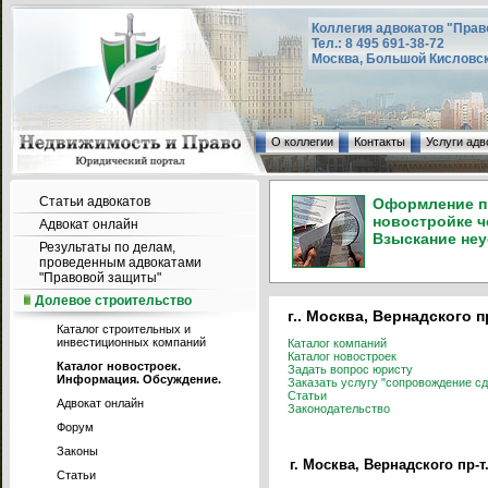
Коллегия адвокатов "Прав
Тел.: 8 495 691-38-72
Москва, Большой Кисловский
О коллегии
Контакты
Услуги адв
Статьи адвокатов
Оформление пр
новостройке ч
Адвокат онлайн
Взыскание неу
Результаты по делам,
проведенным адвокатами
"Правовой защиты"
Долевое строительство
г.. Москва, Вернадского пр
Каталог строительных и
инвестиционных компаний
Каталог компаний
Каталог новостроек
Каталог новостроек.
Задать вопрос юристу
Информация. Обсуждение.
Заказать услугу "сопровождение сд
Статьи
Адвокат онлайн
Законодательство
Форум
Законы
г. Москва, Вернадского пр-т.
Статьи