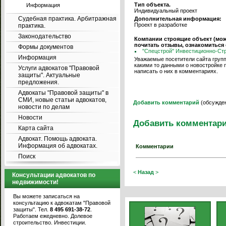
Тип объекта.
Информация
Индивидуальный проект
Судебная практика. Арбитражная
Дополнительная информация:
Проект в разработке
практика.
Законодательство
Компании строящие объект (мо
почитать отзывы, ознакомиться
Формы документов
''Спецстрой'' Инвестиционно-С
Информация
Уважаемые посетители сайта групп
какими то данными о новостройке 
Услуги адвокатов "Правовой
написать о них в комментариях.
защиты". Актуальные
предложения.
Адвокаты "Правовой защиты" в
СМИ, новые статьи адвокатов,
Добавить комментарий
(обсужден
новости по делам
Новости
Добавить комментар
Карта сайта
Адвокат. Помощь адвоката.
Информация об адвокатах.
Комментарии
Поиск
<
Назад
>
Консультации адвокатов по
недвижимости!
Вы можете записаться на
консультацию к адвокатам "Правовой
защиты". Тел.
8 495 691-38-72
.
Работаем ежедневно. Долевое
строительство. Инвестиции.