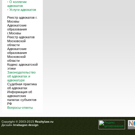
-
О коллегии
адвокатов
-
Услуги адвокатов
Реестр адвокатов г.
Москвы
Адвокатские
образования
г.Москвы
Реестр адвокатов
Московской
области
Адвокатские
образования
Московской
области
Кодекс адвокатской
этики
Законодательство
об адвокатах и
адвокатуре
Судебная практика
об адвокатах
Информация об
адвокатских
палатах субъектов
РФ
Вопросы-ответы
Copyright © 2003-2015
Realtylaw.ru
Дизайн
Irrabagon design