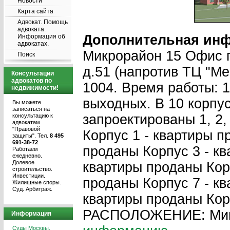
Новости
Карта сайта
Адвокат. Помощь
адвоката.
Дополнительная ин
Информация об
адвокатах.
Микрорайон 15 Офис п
Поиск
д.51 (напротив ТЦ "Мег
Консультации
адвокатов по
1004. Время работы: 1
недвижимости!
выходных. В 10 корп
Вы можете
записаться на
запроектированы 1, 2,
консультацию к
адвокатам
"Правовой
Корпус 1 - квартиры п
защиты". Тел.
8 495
691-38-72
.
проданы Корпус 3 - кв
Работаем
ежедневно.
Долевое
квартиры проданы Кор
строительство.
Инвестиции.
проданы Корпус 7 - кв
Жилищные споры.
Суд. Арбитраж.
квартиры проданы Кор
РАСПОЛОЖЕНИЕ: Мик
Информация
Суды Москвы.