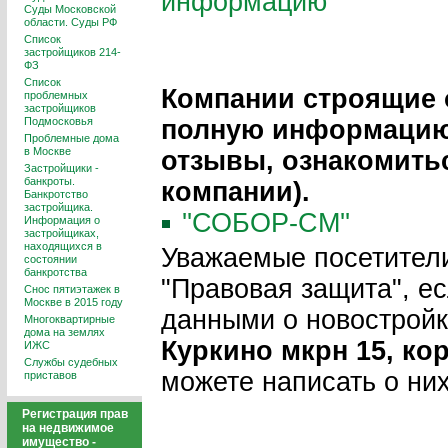
информацию
Суды Московской
области. Суды РФ
Список
застройщиков 214-
ФЗ
Список
Компании строящие 
проблемных
застройщиков
Подмосковья
полную информацию 
Проблемные дома
в Москве
отзывы, ознакомить
Застройщики -
банкроты.
компании).
Банкротство
застройщика.
''СОБОР-СМ''
Информация о
застройщиках,
находящихся в
Уважаемые посетители
состоянии
банкротства
"Правовая защита", ес
Снос пятиэтажек в
Москве в 2015 году
данными о новострой
Многоквартирные
дома на землях
Куркино мкрн 15, корп. 
ИЖС
Службы судебных
можете написать о ни
приставов
Регистрация прав
на недвижимое
имущество -