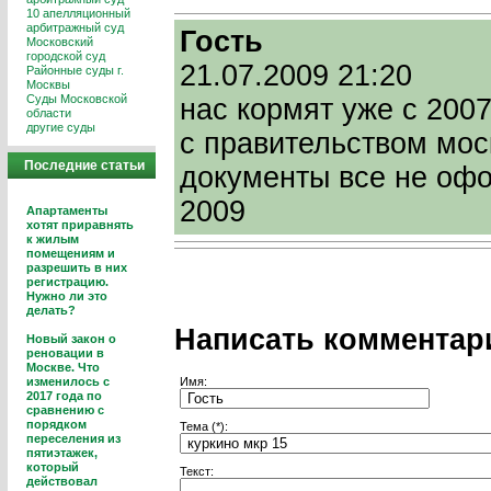
10 апелляционный
арбитражный суд
Гость
Московский
городской суд
21.07.2009 21:20
Районные суды г.
Москвы
Суды Московской
нас кормят уже с 200
области
другие суды
с правительством моск
Последние статьи
документы все не офо
2009
Апартаменты
хотят приравнять
к жилым
помещениям и
разрешить в них
регистрацию.
Нужно ли это
делать?
Написать комментар
Новый закон о
реновации в
Москве. Что
Имя:
изменилось с
2017 года по
сравнению с
порядком
Тема (*):
переселения из
пятиэтажек,
который
Текст:
действовал