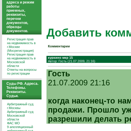
адреса и режим
работы
приемных,
реквизиты,
перечни
документов,
образцы
Добавить ком
документов.
Регистрация прав
на недвижимость в
Комментарии
г.Москве
(Мосрегистрация)
Регистрация прав
куркино мкр 15
на недвижимость в
Автор: Гость (21.07.2009, 21:16)
Московской
области
Ответы на вопросы
Гость
по регистрации
21.07.2009 21:16
Суды РФ. Адреса.
Телефоны.
Реквизиты.
Судьи.
когда наконец-то н
Арбитражный суд
продажи. Прошло уже
г.Москвы
Арбитражный суд
Московской
разрешили делать ре
области
ФАС МО
9 апелляционный
арбитражный суд