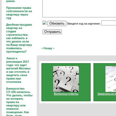
ранее.
Признание права
собственности на
квартиру через
суд
Обновить
Введите код на картинке:
Двойная продажа
квартир на
стадии
строительства:
как избежать и
что делать если
на Вашу квартиру
<
Назад
>
появились
претенденты?
Закон о
реновации 2017
года: что ждет
жителей Москвы
и как отстоять и
защитить свои
права при
отселении
Банкротство
СУ-155 началось.
Вопросы-ответы
Записаться 
Что делать, чтобы
не потерять
права на
квартиру или
нежилое
помещение. Как
быть, если