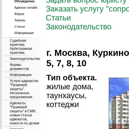
Задать вопрос юристу
Обсуждение.
Заказать услугу "сопр
Адвокат онлайн
Форум
Статьи
Законы
Законодательство
Статьи
Информация
Судебная
практика.
Арбитражная
г. Москва, Куркино 
практика.
Законодательство
5, 7, 8, 10
Формы
документов
Информация
Тип объекта.
Услуги адвокатов
жилые дома,
"Правовой
защиты".
Актуальные
таунхаусы,
предложения.
коттеджи
Адвокаты
"Правовой
защиты" в СМИ,
новые статьи
адвокатов,
новости по делам