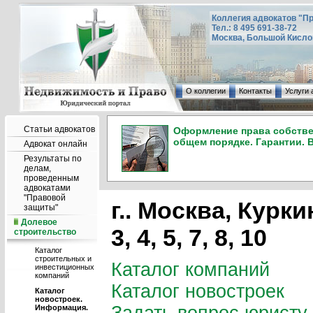
Коллегия адвокатов "П
Тел.: 8 495 691-38-72
Москва, Большой Кисловс
О коллегии
Контакты
Услуги 
Статьи адвокатов
Оформление права собствен
общем порядке. Гарантии. 
Адвокат онлайн
Результаты по
делам,
проведенным
адвокатами
"Правовой
г.. Москва, Куркин
защиты"
Долевое
3, 4, 5, 7, 8, 10
строительство
Каталог
строительных и
Каталог компаний
инвестиционных
компаний
Каталог новостроек
Каталог
новостроек.
Информация.