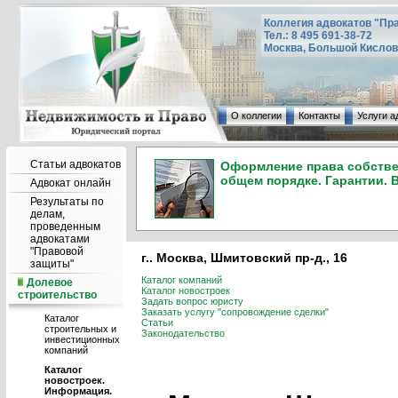
Коллегия адвокатов "Пр
Тел.: 8 495 691-38-72
Москва, Большой Кисловск
О коллегии
Контакты
Услуги а
Статьи адвокатов
Оформление права собствен
общем порядке. Гарантии. 
Адвокат онлайн
Результаты по
делам,
проведенным
адвокатами
"Правовой
г.. Москва, Шмитовский пр-д., 16
защиты"
Каталог компаний
Долевое
Каталог новостроек
строительство
Задать вопрос юристу
Заказать услугу "сопровождение сделки"
Каталог
Статьи
строительных и
Законодательство
инвестиционных
компаний
Каталог
новостроек.
Информация.