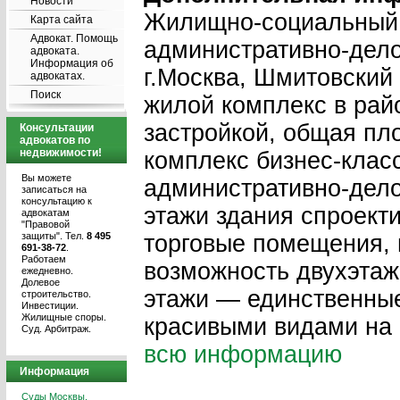
Новости
Жилищно-социальный 
Карта сайта
Адвокат. Помощь
административно-дело
адвоката.
Информация об
г.Москва, Шмитовский 
адвокатах.
Поиск
жилой комплекс в рай
застройкой, общая пл
Консультации
адвокатов по
недвижимости!
комплекс бизнес-клас
Вы можете
административно-дело
записаться на
консультацию к
этажи здания спроект
адвокатам
"Правовой
защиты". Тел.
8 495
торговые помещения, 
691-38-72
.
Работаем
возможность двухэтаж
ежедневно.
Долевое
этажи — единственные
строительство.
Инвестиции.
Жилищные споры.
красивыми видами на 
Суд. Арбитраж.
всю информацию
Информация
Суды Москвы.