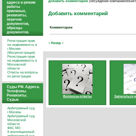
Добавить комментарий
(обсуждение компании/объект
адреса и режим
работы
приемных,
Добавить комментарий
реквизиты,
перечни
документов,
Комментарии
образцы
документов.
Регистрация прав
<
Назад
>
на недвижимость в
г.Москве
(Мосрегистрация)
Регистрация прав
на недвижимость в
Московской
области
Ответы на вопросы
по регистрации
Суды РФ. Адреса.
Телефоны.
Реквизиты.
Вопросы-ответы
Записаться 
Судьи.
Арбитражный суд
г.Москвы
Арбитражный суд
Московской
области
ФАС МО
9 апелляционный
арбитражный суд