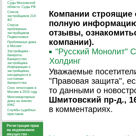
Суды Московской
области. Суды РФ
Компании строящие 
Список
застройщиков 214-
ФЗ
полную информацию 
Список
проблемных
отзывы, ознакомить
застройщиков
Подмосковья
компании).
Проблемные дома
в Москве
''Русский Монолит''
Застройщики -
банкроты.
Холдинг
Банкротство
застройщика.
Информация о
Уважаемые посетители
застройщиках,
находящихся в
"Правовая защита", е
состоянии
банкротства
Снос пятиэтажек в
то данными о новостр
Москве в 2015 году
Многоквартирные
Шмитовский пр-д., 1
дома на землях
ИЖС
в комментариях.
Службы судебных
приставов
Регистрация прав
на недвижимое
имущество -