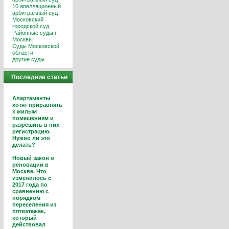
10 апелляционный
арбитражный суд
Московский
городской суд
Районные суды г.
Москвы
Суды Московской
области
другие суды
Последние статьи
Апартаменты
хотят приравнять
к жилым
помещениям и
разрешить в них
регистрацию.
Нужно ли это
делать?
Новый закон о
реновации в
Москве. Что
изменилось с
2017 года по
сравнению с
порядком
переселения из
пятиэтажек,
который
действовал