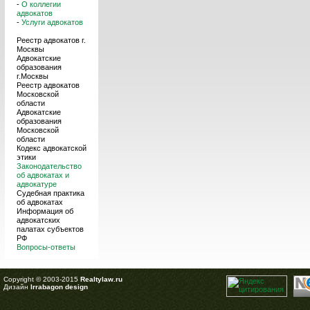
-
О коллегии
адвокатов
-
Услуги адвокатов
Реестр адвокатов г.
Москвы
Адвокатские
образования
г.Москвы
Реестр адвокатов
Московской
области
Адвокатские
образования
Московской
области
Кодекс адвокатской
этики
Законодательство
об адвокатах и
адвокатуре
Судебная практика
об адвокатах
Информация об
адвокатских
палатах субъектов
РФ
Вопросы-ответы
Copyright © 2003-2015
Realtylaw.ru
Дизайн
Irrabagon design