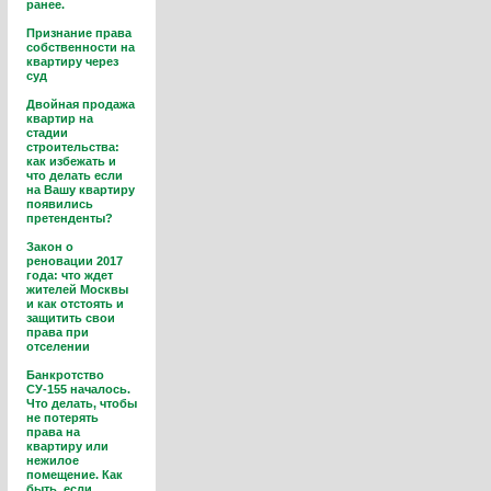
ранее.
Признание права
собственности на
квартиру через
суд
Двойная продажа
квартир на
стадии
строительства:
как избежать и
что делать если
на Вашу квартиру
появились
претенденты?
Закон о
реновации 2017
года: что ждет
жителей Москвы
и как отстоять и
защитить свои
права при
отселении
Банкротство
СУ-155 началось.
Что делать, чтобы
не потерять
права на
квартиру или
нежилое
помещение. Как
быть, если