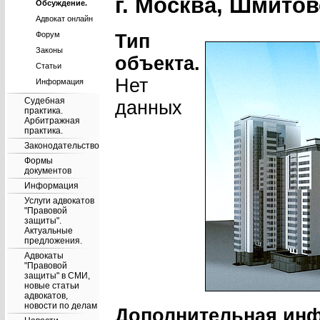
г. Москва, Шмитовс
Обсуждение.
Адвокат онлайн
Форум
Тип
Законы
объекта.
Статьи
Нет
Информация
Судебная
данных
практика.
Арбитражная
практика.
Законодательство
Формы
документов
Информация
Услуги адвокатов
"Правовой
защиты".
Актуальные
предложения.
Адвокаты
"Правовой
защиты" в СМИ,
новые статьи
адвокатов,
новости по делам
Дополнительная ин