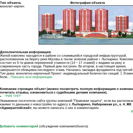
Тип объекта.
Фотография объекта
монолит-кирпич
Дополнительная информация:
Жилой комплекс находится в районе со сложившейся городской инфраструктурой,
расположенном на берегу реки Москвы в тихом зеленом районе г. Лыткарино. Комплек
состоит из 5-ти домов переменной этажности (14 – 17 этажей) с видами на реку и
современную часть города. Первый дом построен. Во втором, в настоящее время,
завершается облицовка последнего этажа. Началась закладка фундамента под третий 
Тип дома: монолитно-кирпичный Проект: индивидуальный Количество секций: 1 Этажно
Коли...
Показать всю информацию
Компании строящие объект (можно посмотреть полную информацию о компани
почитать отзывы, ознакомиться с судебными делами компании).
''РИК ТНП''
Уважаемые посетители сайта группы компаний "Правовая защита", если вы располага
какими то данными о новостройке по адресу
г. Лыткарино, Набережная ул., к. 4. ЖК
«Адмиралтейский»
, вы можете написать о них в комментариях.
И
Добавить комментарий
(обсуждение компании/объекта)