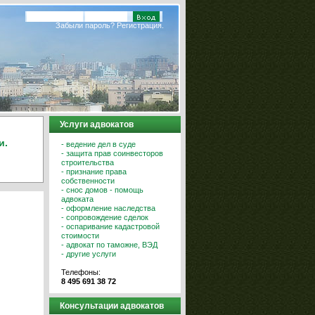
Забыли пароль?
Регистрация.
Услуги адвокатов
и.
- ведение дел в суде
- защита прав соинвесторов
строительства
- признание права
собственности
- снос домов - помощь
адвоката
- оформление наследства
- сопровождение сделок
- оспаривание кадастровой
стоимости
- адвокат по таможне, ВЭД
- другие услуги
Телефоны:
8 495 691 38 72
Консультации адвокатов