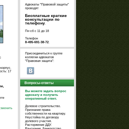
Адвокаты "Правовой защиты"
проводят
Бесплатные краткие
консультации по
телефону
.
Пн-сб с 11 до 18
Телефон
8-495-691-38-72
.
Присоединиться к группе
коллегии адвокатов
с
"Правовая защита":
корпус.
сть: 17
Вопросы-ответы
и,
Вы можете задать вопрос
адвокату и получить
ете
оперативный ответ.
Долевое строительство.
зменить
Признание права
собственности на квартиру.
Неустойка по договору
долевого участия.
Расторжение ДДУ.
Взыскание. Банкротство