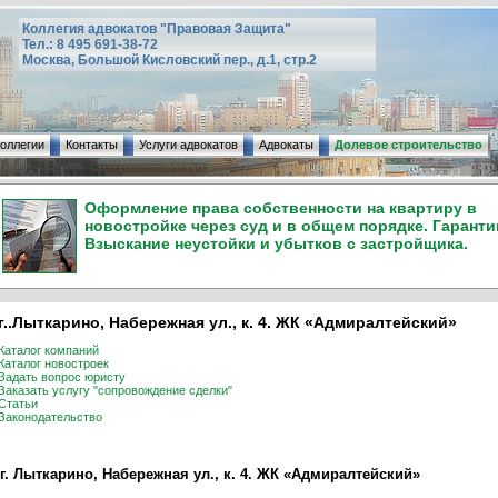
Коллегия адвокатов "Правовая Защита"
Тел.: 8 495 691-38-72
Москва, Большой Кисловский пер., д.1, стр.2
коллегии
Контакты
Услуги адвокатов
Адвокаты
Долевое строительство
Оформление права собственности на квартиру в
новостройке через суд и в общем порядке. Гаранти
Взыскание неустойки и убытков с застройщика.
г..Лыткарино, Набережная ул., к. 4. ЖК «Адмиралтейский»
Каталог компаний
Каталог новостроек
Задать вопрос юристу
Заказать услугу "сопровождение сделки"
Статьи
Законодательство
г. Лыткарино, Набережная ул., к. 4. ЖК «Адмиралтейский»