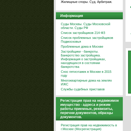
Жилищные споры. Суд. Арбитраж.
Информация
Суды Москвы. Суды Московской
области. Суды РФ
Список застройщиков 214-ФЗ
Список проблемных застройщиков
Подмосковья
Проблемные дома в Москве
Застройщики - банкроты.
Банкротство застройщика.
Информация о застройщиках,
находящихся в состоянии
банкротства
Снос пятиэтажек в Москве в 2015
году
Многоквартирные дома на землях
ИЖС
Службы судебных приставов
Регистрация прав на недвижимое
имущество - адреса и режим
работы приемных, реквизиты,
перечни документов, образцы
документов.
Регистрация прав на недвижимость в
г.Москве (Мосрегистрация)