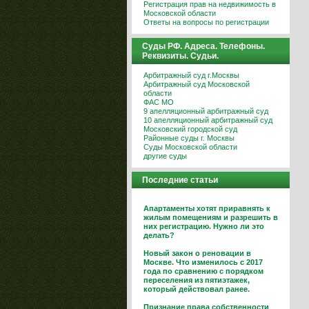
Регистрация прав на недвижимость в
Московской области
Ответы на вопросы по регистрации
Суды РФ. Адреса. Телефоны.
Реквизиты. Судьи.
Арбитражный суд г.Москвы
Арбитражный суд Московской
области
ФАС МО
9 апелляционный арбитражный суд
10 апелляционный арбитражный суд
Московский городской суд
Районные суды г. Москвы
Суды Московской области
другие суды
Последние статьи
Апартаменты хотят приравнять к
жилым помещениям и разрешить в
них регистрацию. Нужно ли это
делать?
Новый закон о реновации в
Москве. Что изменилось с 2017
года по сравнению с порядком
переселения из пятиэтажек,
который действовал ранее.
Признание права собственности