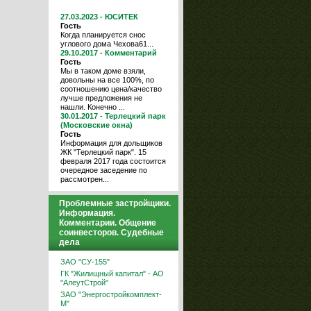
27.03.2023 - ЮСИТЕК
Гость
Когда планируется снос
углового дома Чехова61...
29.10.2017 - Комментарий
Гость
Мы в таком доме взяли,
довольны на все 100%, по
соотношению цена/качество
лучше предложения не
нашли. Конечно ...
30.01.2017 - Терлецкий парк
(Московские окна)
Гость
Информация для дольщиков
ЖК "Терлецкий парк". 15
февраля 2017 года состоится
очередное заседение по
рассмотрен...
Проблемные застройщики.
Информация.
Комментарии. Общение
соинвесторов. Судебные
дела
ЗАО "СУ-155"
ГК "Жилищный капитал" - АО
"АлеутСтрой"
ЗАО "Энергостройкомплект-
М"