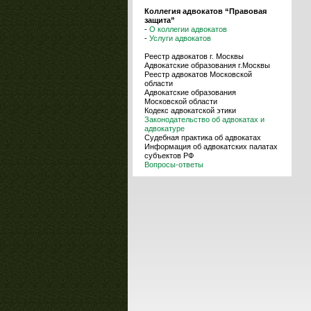
Коллегия адвокатов “Правовая
защита”
-
О коллегии адвокатов
-
Услуги адвокатов
Реестр адвокатов г. Москвы
Адвокатские образования г.Москвы
Реестр адвокатов Московской
области
Адвокатские образования
Московской области
Кодекс адвокатской этики
Законодательство об адвокатах и
адвокатуре
Судебная практика об адвокатах
Информация об адвокатских палатах
субъектов РФ
Вопросы-ответы