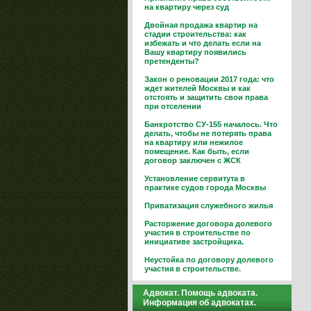
на квартиру через суд
Двойная продажа квартир на
стадии строительства: как
избежать и что делать если на
Вашу квартиру появились
претенденты?
Закон о реновации 2017 года: что
ждет жителей Москвы и как
отстоять и защитить свои права
при отселении
Банкротство СУ-155 началось. Что
делать, чтобы не потерять права
на квартиру или нежилое
помещение. Как быть, если
договор заключен с ЖСК
Установление сервитута в
практике судов города Москвы
Приватизация служебного жилья
Расторжение договора долевого
участия в строительстве по
инициативе застройщика.
Неустойка по договору долевого
участия в строительстве.
Адвокат. Помощь адвоката.
Информация об адвокатах.