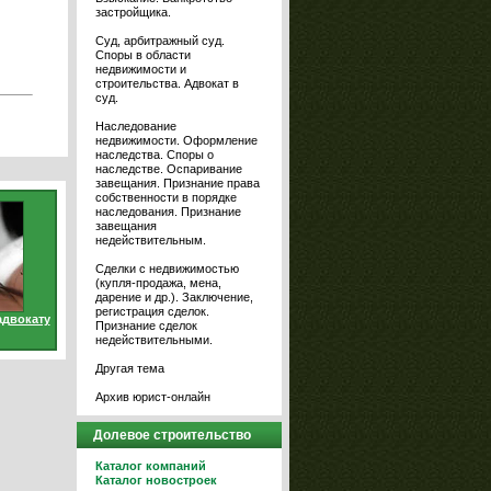
застройщика.
Суд, арбитражный суд.
Споры в области
недвижимости и
строительства. Адвокат в
суд.
Наследование
недвижимости. Оформление
наследства. Споры о
наследстве. Оспаривание
завещания. Признание права
собственности в порядке
наследования. Признание
завещания
недействительным.
Сделки с недвижимостью
(купля-продажа, мена,
дарение и др.). Заключение,
регистрация сделок.
адвокату
Признание сделок
недействительными.
Другая тема
Архив юрист-онлайн
Долевое строительство
Каталог компаний
Каталог новостроек