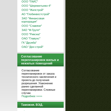
ООО "ГАИС"
ООО "Шереметьево-4"
ООО "Жилстрой"
АО "Глобинвестстрой"
ЗАО "Финансовая
корпорация"
ООО "Славяне"
ЗАО "Ф-Групп"
ООО "Римэка"
ОАО "Главукс"
ГК "Дружба"
ОАО "Дон-строй"
Согласование
перепланировок жилых и
нежилых помещений
Согласование
перепланировок от заказа
технического заключения и
проекта до получения
разрешения. Узаконение
ранее сделанной
перепланировки. Сложные
случаи.
Подробнее >>>>
Таможня. ВЭД.