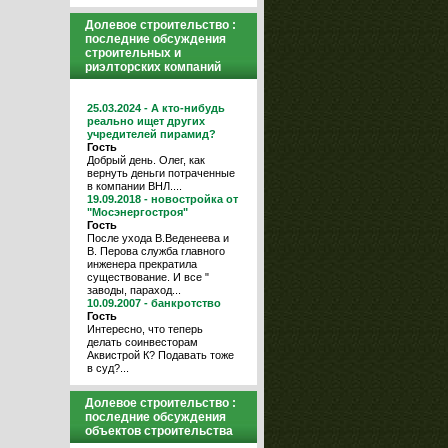
Долевое строительство :
последние обсуждения
строительных и
риэлторских компаний
25.03.2024 - А кто-нибудь
реально ищет других
учредителей пирамид?
Гость
Добрый день. Олег, как
вернуть деньги потраченные
в компании ВНЛ....
19.09.2018 - новостройка от
"Мосэнергостроя"
Гость
После ухода В.Веденеева и
В. Перова служба главного
инженера прекратила
существование. И все "
заводы, параход...
10.09.2007 - банкротство
Гость
Интересно, что теперь
делать соинвесторам
Аквистрой К? Подавать тоже
в суд?...
Долевое строительство :
последние обсуждения
объектов строительства