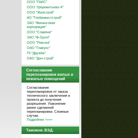
ООО "ГАИС"
ООО "Шереметьево-4"
ООО "Жилстрой"
АО "Глобинвестстрой"
ЗАО "Финансовая
корпорация"
ООО "Славяне"
ЗАО "Ф-Групп"
ООО "Римэка"
ОАО "Главукс"
ГК "Дружба"
ОАО "Дон-строй"
Согласование
перепланировок жилых и
нежилых помещений
Согласование
перепланировок от заказа
технического заключения и
проекта до получения
разрешения. Узаконение
ранее сделанной
перепланировки. Сложные
случаи.
Подробнее >>>>
Таможня. ВЭД.