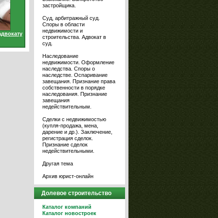
застройщика.
Суд, арбитражный суд.
Споры в области
недвижимости и
адвокату
строительства. Адвокат в
суд.
Наследование
недвижимости. Оформление
наследства. Споры о
наследстве. Оспаривание
завещания. Признание права
собственности в порядке
наследования. Признание
завещания
недействительным.
Сделки с недвижимостью
(купля-продажа, мена,
дарение и др.). Заключение,
регистрация сделок.
Признание сделок
недействительными.
Другая тема
Архив юрист-онлайн
Долевое строительство
Каталог компаний
Каталог новостроек