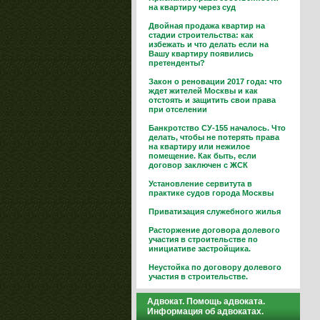
на квартиру через суд
Двойная продажа квартир на
стадии строительства: как
избежать и что делать если на
Вашу квартиру появились
претенденты?
Закон о реновации 2017 года: что
ждет жителей Москвы и как
отстоять и защитить свои права
при отселении
Банкротство СУ-155 началось. Что
делать, чтобы не потерять права
на квартиру или нежилое
помещение. Как быть, если
договор заключен с ЖСК
Установление сервитута в
практике судов города Москвы
Приватизация служебного жилья
Расторжение договора долевого
участия в строительстве по
инициативе застройщика.
Неустойка по договору долевого
участия в строительстве.
Адвокат. Помощь адвоката.
Информация об адвокатах.