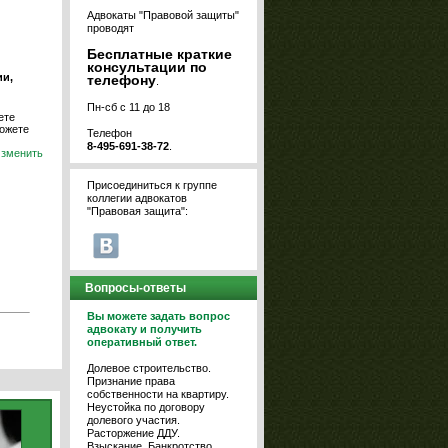
Адвокаты "Правовой защиты"
проводят
Бесплатные краткие
консультации по
и,
телефону
.
Пн-сб с 11 до 18
ете
можете
Телефон
8-495-691-38-72
.
зменить
Присоединиться к группе
коллегии адвокатов
"Правовая защита":
Вопросы-ответы
Вы можете задать вопрос
адвокату и получить
оперативный ответ.
Долевое строительство.
Признание права
собственности на квартиру.
Неустойка по договору
долевого участия.
Расторжение ДДУ.
Взыскание. Банкротство