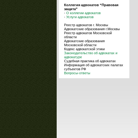
Коллегия адвокатов “Правовая
защита”
-
О коллегии адвокатов
-
Услуги адвокатов
Реестр адвокатов г. Москвы
Адвокатские образования г.Москвы
Реестр адвокатов Московской
области
Адвокатские образования
Московской области
Кодекс адвокатской этики
Законодательство об адвокатах и
адвокатуре
Судебная практика об адвокатах
Информация об адвокатских палатах
субъектов РФ
Вопросы-ответы