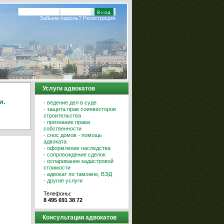
Забыли пароль?
Регистрация.
Услуги адвокатов
и.
- ведение дел в суде
- защита прав соинвесторов
строительства
- признание права
собственности
- снос домов - помощь
адвоката
- оформление наследства
- сопровождение сделок
- оспаривание кадастровой
стоимости
- адвокат по таможне, ВЭД
- другие услуги
Телефоны:
8 495 691 38 72
Консультации адвокатов