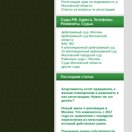
Регистрация прав на недвижимость в
Московской области
Ответы на вопросы по регистрации
Суды РФ. Адреса. Телефоны.
Реквизиты. Судьи.
Арбитражный суд г.Москвы
Арбитражный суд Московской
области
ФАС МО
9 апелляционный арбитражный суд
10 апелляционный арбитражный суд
Московский городской суд
Районные суды г. Москвы
Суды Московской области
другие суды
Последние статьи
Апартаменты хотят приравнять к
жилым помещениям и разрешить в
них регистрацию. Нужно ли это
делать?
Новый закон о реновации в
Москве. Что изменилось с 2017
года по сравнению с порядком
переселения из пятиэтажек,
который действовал ранее.
Признание права собственности