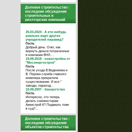
Долевое строительство :
последние обсуждения
строительных и
риэлторских компаний
25.03.2024 - А кто-нибудь
реально ищет других
учредителей пирамид?
Гость
Добрый день. Олег, как
вернуть деньги потраченные
в компании ВНЛ....
19.09.2018 - новостройка от
"Мосэнергостроя"
Гость
После ухода В.Веденеева и
В. Перова служба главного
инженера прекратила
существование. И все "
заводы, параход...
10.09.2007 - банкротство
Гость
Интересно, что теперь
делать соинвесторам
Аквистрой К? Подавать тоже
в суд?...
Долевое строительство :
последние обсуждения
объектов строительства