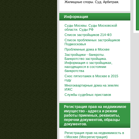
Жилищные споры. Суд. Арбитраж.
Информация
Суды Москвы. Суды Московской
области. Суды РФ
Список застройщиков 214-ФЗ
Список проблемных застройщиков
Подмосковья
Проблемные дома в Москве
Застройщики - банкроты.
Банкротство застройщика.
Информация о застройщиках,
находящихся в состоянии
банкротства
Снос пятиэтажек в Москве в 2015
году
Многоквартирные дома на землях
ИЖС
Службы судебных приставов
Регистрация прав на недвижимое
имущество - адреса и режим
работы приемных, реквизиты,
перечни документов, образцы
документов.
Регистрация прав на недвижимость в
г.Москве (Мосрегистрация)