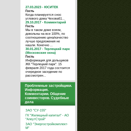
27.03.2023 - ЮСИТЕК
Гость
Когда планируется снос
углового дома Чехова61...
29.10.2017 - Комментарий
Гость
Мы в таком доме взяли,
довольны на все 100%, по
соотношению цена/качество
лучше предложения не
нашли. Конечно ...
30.01.2017 - Терлецкий парк
(Московские окна)
Гость
Информация для дольщиков
ЖК "Терлецкий парк". 15
февраля 2017 года состоится
очередное заседение по
рассмотрен...
Проблемные застройщики.
Информация.
Комментарии. Общение
соинвесторов. Судебные
дела
ЗАО "СУ-155"
ГК "Жилищный капитал" - АО
"АлеутСтрой"
ЗАО "Энергостройкомплект-
М"