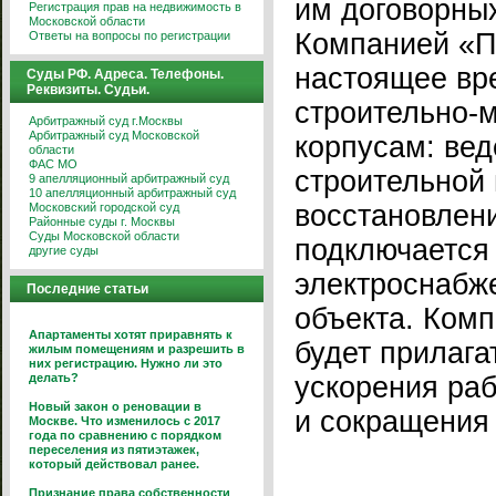
им договорных
Регистрация прав на недвижимость в
Московской области
Компанией «П
Ответы на вопросы по регистрации
настоящее вр
Суды РФ. Адреса. Телефоны.
Реквизиты. Судьи.
строительно-
Арбитражный суд г.Москвы
Арбитражный суд Московской
корпусам: вед
области
ФАС МО
строительной
9 апелляционный арбитражный суд
10 апелляционный арбитражный суд
восстановлени
Московский городской суд
Районные суды г. Москвы
Суды Московской области
подключается
другие суды
электроснабж
Последние статьи
объекта. Ком
Апартаменты хотят приравнять к
будет прилага
жилым помещениям и разрешить в
них регистрацию. Нужно ли это
делать?
ускорения раб
Новый закон о реновации в
и сокращения 
Москве. Что изменилось с 2017
года по сравнению с порядком
переселения из пятиэтажек,
который действовал ранее.
Признание права собственности