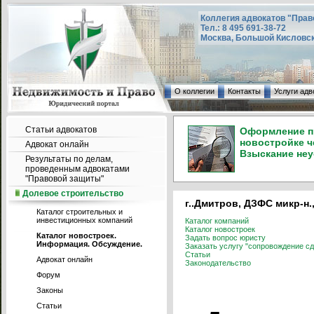
Коллегия адвокатов "Прав
Тел.: 8 495 691-38-72
Москва, Большой Кисловский
О коллегии
Контакты
Услуги адв
Статьи адвокатов
Оформление пр
новостройке ч
Адвокат онлайн
Взыскание неу
Результаты по делам,
проведенным адвокатами
"Правовой защиты"
Долевое строительство
г..Дмитров, ДЗФС микр-н.,
Каталог строительных и
инвестиционных компаний
Каталог компаний
Каталог новостроек
Каталог новостроек.
Задать вопрос юристу
Информация. Обсуждение.
Заказать услугу "сопровождение сд
Статьи
Адвокат онлайн
Законодательство
Форум
Законы
Статьи