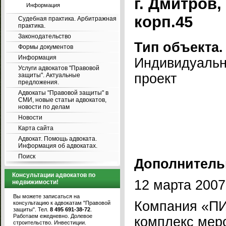
г. Дмитров,
Информация
корп.45
Судебная практика. Арбитражная
практика.
Законодательство
Тип объекта.
Формы документов
Информация
Индивидуаль
Услуги адвокатов "Правовой
проект
защиты". Актуальные
предложения.
Адвокаты "Правовой защиты" в
СМИ, новые статьи адвокатов,
новости по делам
Новости
Карта сайта
Адвокат. Помощь адвоката.
Информация об адвокатах.
Поиск
Дополнитель
Консультации адвокатов по
12 марта 2007
недвижимости!
Вы можете записаться на
Компания «ПИ
консультацию к адвокатам "Правовой
защиты". Тел.
8 495 691-38-72
.
Работаем ежедневно. Долевое
комплекс мер
строительство. Инвестиции.