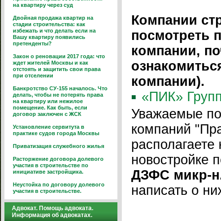
на квартиру через суд
Компании ст
Двойная продажа квартир на
стадии строительства: как
избежать и что делать если на
посмотреть 
Вашу квартиру появились
претенденты?
компании, по
Закон о реновации 2017 года: что
ознакомитьс
ждет жителей Москвы и как
отстоять и защитить свои права
при отселении
компании).
Банкротство СУ-155 началось. Что
«ПИК» Групп
делать, чтобы не потерять права
на квартиру или нежилое
помещение. Как быть, если
Уважаемые по
договор заключен с ЖСК
компаний "Пра
Установление сервитута в
практике судов города Москвы
располагаете 
Приватизация служебного жилья
новостройке 
Расторжение договора долевого
участия в строительстве по
ДЗФС микр-н.
инициативе застройщика.
Неустойка по договору долевого
написать о ни
участия в строительстве.
Адвокат. Помощь адвоката.
Информация об адвокатах.