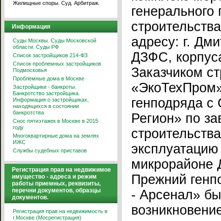
Жилищные споры. Суд. Арбитраж.
генерального
строительств
Информация
адресу: г. Дм
Суды Москвы. Суды Московской
области. Суды РФ
ДЗФС, корпус
Список застройщиков 214-ФЗ
Список проблемных застройщиков
Заказчиком с
Подмосковья
Проблемные дома в Москве
«ЭкоТехПром»
Застройщики - банкроты.
Банкротство застройщика.
генподряда с
Информация о застройщиках,
находящихся в состоянии
банкротства
Регион» по з
Снос пятиэтажек в Москве в 2015
году
строительства
Многоквартирные дома на землях
ИЖС
эксплуатацию
Службы судебных приставов
микрорайоне 
Регистрация прав на недвижимое
Прежний генп
имущество - адреса и режим
работы приемных, реквизиты,
перечни документов, образцы
- Арсенал» бы
документов.
возникновени
Регистрация прав на недвижимость в
г.Москве (Мосрегистрация)