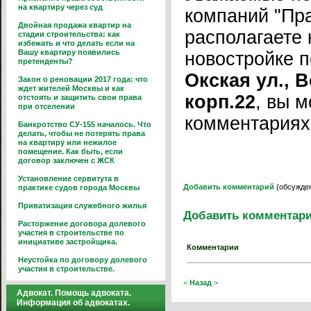
на квартиру через суд
компаний "Пра
Двойная продажа квартир на
располагаете 
стадии строительства: как
избежать и что делать если на
Вашу квартиру появились
новостройке 
претенденты?
Окская ул., 
Закон о реновации 2017 года: что
ждет жителей Москвы и как
корп.22
, вы м
отстоять и защитить свои права
при отселении
комментариях
Банкротство СУ-155 началось. Что
делать, чтобы не потерять права
на квартиру или нежилое
помещение. Как быть, если
договор заключен с ЖСК
Установление сервитута в
Добавить комментарий
(обсужден
практике судов города Москвы
Приватизация служебного жилья
Добавить комментар
Расторжение договора долевого
участия в строительстве по
инициативе застройщика.
Комментарии
Неустойка по договору долевого
участия в строительстве.
<
Назад
>
Адвокат. Помощь адвоката.
Информация об адвокатах.