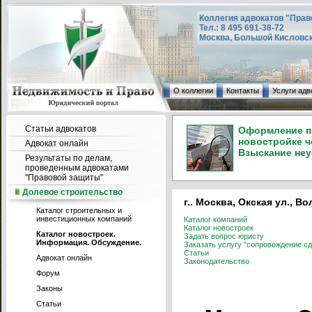
Коллегия адвокатов "Прав
Тел.: 8 495 691-38-72
Москва, Большой Кисловский
О коллегии
Контакты
Услуги адв
Статьи адвокатов
Оформление пр
новостройке ч
Адвокат онлайн
Взыскание неу
Результаты по делам,
проведенным адвокатами
"Правовой защиты"
Долевое строительство
г.. Москва, Окская ул., В
Каталог строительных и
инвестиционных компаний
Каталог компаний
Каталог новостроек
Каталог новостроек.
Задать вопрос юристу
Информация. Обсуждение.
Заказать услугу "сопровождение сд
Статьи
Адвокат онлайн
Законодательство
Форум
Законы
Статьи