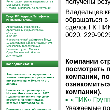
получены рез
Регистрация прав на недвижимость в
Московской области
Ответы на вопросы по регистрации
Владельцев к
Суды РФ. Адреса. Телефоны.
обращаться в
Реквизиты. Судьи.
сделок ГК ПИК
Арбитражный суд г.Москвы
Арбитражный суд Московской
0020, 229-902
области
ФАС МО
9 апелляционный арбитражный суд
10 апелляционный арбитражный суд
Московский городской суд
Районные суды г. Москвы
Суды Московской области
другие суды
Компании ст
Последние статьи
посмотреть 
Апартаменты хотят приравнять к
компании, по
жилым помещениям и разрешить в
них регистрацию. Нужно ли это
ознакомитьс
делать?
компании).
Новый закон о реновации в
Москве. Что изменилось с 2017
года по сравнению с порядком
«ПИК» Групп
переселения из пятиэтажек,
который действовал ранее.
Уважаемые по
Признание права собственности