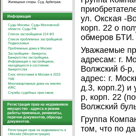
Жилищные споры. Суд. Арбитраж.
приобретателе
ул. Окская -Во
Информация
Суды Москвы. Суды Московской
корп. 22 о по
области. Суды РФ
Список застройщиков 214-ФЗ
обмеров БТИ.
Список проблемных застройщиков
Подмосковья
Уважаемые пр
Проблемные дома в Москве
Застройщики - банкроты.
адресам: г. Мо
Банкротство застройщика.
Информация о застройщиках,
находящихся в состоянии
Волжский б-р,
банкротства
Снос пятиэтажек в Москве в 2015
адрес: г. Мос
году
Многоквартирные дома на землях
д.3, корп.2) и
ИЖС
Службы судебных приставов
р, корп. 22 (п
Волжский бульв
Регистрация прав на недвижимое
имущество - адреса и режим
работы приемных, реквизиты,
Группа Компа
перечни документов, образцы
документов.
том, что по д
Регистрация прав на недвижимость в
г.Москве (Мосрегистрация)