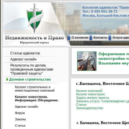
Коллегия адвокатов "Прав
Тел.: 8 495 691-38-72
Москва, Большой Кисловский
О коллегии
Контакты
Услуги адв
Статьи адвокатов
Оформление пр
новостройке ч
Адвокат онлайн
Взыскание неу
Результаты по делам,
проведенным адвокатами
"Правовой защиты"
Долевое строительство
г..Балашиха, Восточное Щ
Каталог строительных и
инвестиционных компаний
Каталог компаний
Каталог новостроек
Каталог новостроек.
Задать вопрос юристу
Информация. Обсуждение.
Заказать услугу "сопровождение сд
Статьи
Адвокат онлайн
Законодательство
Форум
Законы
г. Балашиха, Восточное Щит
Статьи