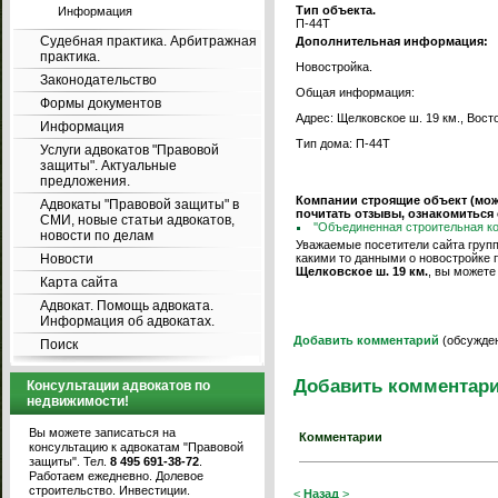
Тип объекта.
Информация
П-44Т
Судебная практика. Арбитражная
Дополнительная информация:
практика.
Новостройка.
Законодательство
Общая информация:
Формы документов
Адрес: Щелковское ш. 19 км., Вост
Информация
Тип дома: П-44Т
Услуги адвокатов "Правовой
защиты". Актуальные
предложения.
Компании строящие объект (мо
Адвокаты "Правовой защиты" в
почитать отзывы, ознакомиться
СМИ, новые статьи адвокатов,
''Объединенная строительная к
новости по делам
Уважаемые посетители сайта групп
Новости
какими то данными о новостройке 
Щелковское ш. 19 км.
, вы можете
Карта сайта
Адвокат. Помощь адвоката.
Информация об адвокатах.
Добавить комментарий
(обсужден
Поиск
Добавить комментар
Консультации адвокатов по
недвижимости!
Вы можете записаться на
Комментарии
консультацию к адвокатам "Правовой
защиты". Тел.
8 495 691-38-72
.
Работаем ежедневно. Долевое
строительство. Инвестиции.
<
Назад
>