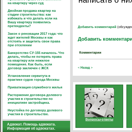
написать о ни
на квартиру через суд
Двойная продажа квартир на
стадии строительства: как
избежать и что делать если на
Вашу квартиру появились
претенденты?
Добавить комментарий
(обсужден
Закон о реновации 2017 года: что
ждет жителей Москвы и как
Добавить комментар
отстоять и защитить свои права
при отселении
Комментарии
Банкротство СУ-155 началось. Что
делать, чтобы не потерять права
на квартиру или нежилое
помещение. Как быть, если
<
Назад
>
договор заключен с ЖСК
Установление сервитута в
практике судов города Москвы
Приватизация служебного жилья
Расторжение договора долевого
участия в строительстве по
инициативе застройщика.
Неустойка по договору долевого
участия в строительстве.
Вопросы-ответы
Адвокат. Помощь адвоката.
Информация об адвокатах.