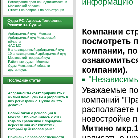
информацию
Регистрация прав на недвижимость в
Московской области
Ответы на вопросы по регистрации
Суды РФ. Адреса. Телефоны.
Реквизиты. Судьи.
Компании ст
Арбитражный суд г.Москвы
Арбитражный суд Московской
посмотреть 
области
ФАС МО
компании, по
9 апелляционный арбитражный суд
10 апелляционный арбитражный суд
Московский городской суд
ознакомитьс
Районные суды г. Москвы
Суды Московской области
компании).
другие суды
''Независим
Последние статьи
Уважаемые по
Апартаменты хотят приравнять к
жилым помещениям и разрешить в
компаний "Пра
них регистрацию. Нужно ли это
делать?
располагаете 
Новый закон о реновации в
новостройке 
Москве. Что изменилось с 2017
года по сравнению с порядком
переселения из пятиэтажек,
Митино мкр.1
который действовал ранее.
Признание права собственности