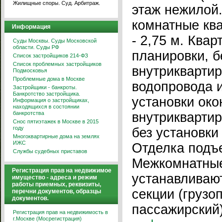
Жилищные споры. Суд. Арбитраж.
этаж нежилой.
комнатные ква
Информация
- 2,75 м. Ква
Суды Москвы. Суды Московской
области. Суды РФ
планировки, б
Список застройщиков 214-ФЗ
Список проблемных застройщиков
внутриквартир
Подмосковья
Проблемные дома в Москве
водопровода и
Застройщики - банкроты.
Банкротство застройщика.
установки око
Информация о застройщиках,
находящихся в состоянии
банкротства
внутриквартир
Снос пятиэтажек в Москве в 2015
году
без установки
Многоквартирные дома на землях
ИЖС
Отделка подъе
Службы судебных приставов
Межкомнатные
Регистрация прав на недвижимое
устанавливают
имущество - адреса и режим
работы приемных, реквизиты,
секции (грузо
перечни документов, образцы
документов.
пассажирский)
Регистрация прав на недвижимость в
г.Москве (Мосрегистрация)