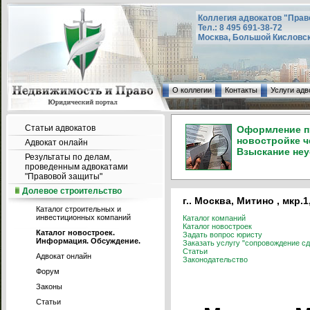
Коллегия адвокатов "Прав
Тел.: 8 495 691-38-72
Москва, Большой Кисловский
О коллегии
Контакты
Услуги адв
Статьи адвокатов
Оформление пр
новостройке ч
Адвокат онлайн
Взыскание неу
Результаты по делам,
проведенным адвокатами
"Правовой защиты"
Долевое строительство
г.. Москва, Митино , мкр.1
Каталог строительных и
инвестиционных компаний
Каталог компаний
Каталог новостроек
Каталог новостроек.
Задать вопрос юристу
Информация. Обсуждение.
Заказать услугу "сопровождение сд
Статьи
Адвокат онлайн
Законодательство
Форум
Законы
Статьи