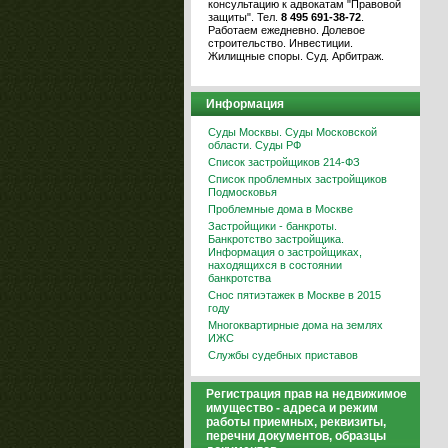
консультацию к адвокатам "Правовой
защиты". Тел.
8 495 691-38-72
.
Работаем ежедневно. Долевое
строительство. Инвестиции.
Жилищные споры. Суд. Арбитраж.
Информация
Суды Москвы. Суды Московской
области. Суды РФ
Список застройщиков 214-ФЗ
Список проблемных застройщиков
Подмосковья
Проблемные дома в Москве
Застройщики - банкроты.
Банкротство застройщика.
Информация о застройщиках,
находящихся в состоянии
банкротства
Снос пятиэтажек в Москве в 2015
году
Многоквартирные дома на землях
ИЖС
Службы судебных приставов
Регистрация прав на недвижимое
имущество - адреса и режим
работы приемных, реквизиты,
перечни документов, образцы