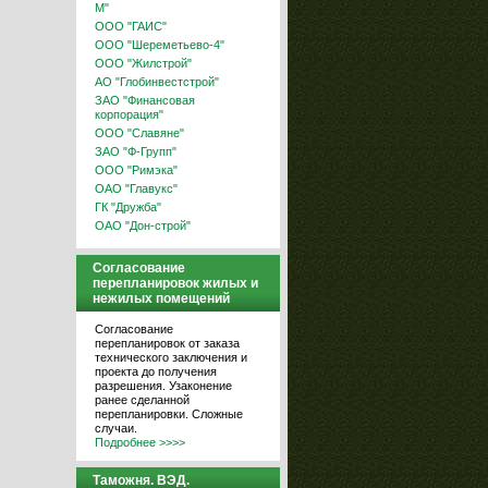
М"
ООО "ГАИС"
ООО "Шереметьево-4"
ООО "Жилстрой"
АО "Глобинвестстрой"
ЗАО "Финансовая
корпорация"
ООО "Славяне"
ЗАО "Ф-Групп"
ООО "Римэка"
ОАО "Главукс"
ГК "Дружба"
ОАО "Дон-строй"
Согласование
перепланировок жилых и
нежилых помещений
Согласование
перепланировок от заказа
технического заключения и
проекта до получения
разрешения. Узаконение
ранее сделанной
перепланировки. Сложные
случаи.
Подробнее >>>>
Таможня. ВЭД.