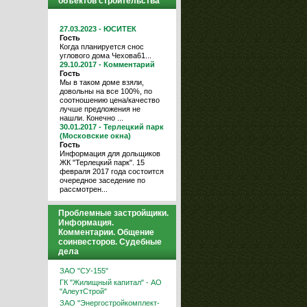
объектов строительства
27.03.2023 - ЮСИТЕК
Гость
Когда планируется снос
углового дома Чехова61...
29.10.2017 - Комментарий
Гость
Мы в таком доме взяли,
довольны на все 100%, по
соотношению цена/качество
лучше предложения не
нашли. Конечно ...
30.01.2017 - Терлецкий парк
(Московские окна)
Гость
Информация для дольщиков
ЖК "Терлецкий парк". 15
февраля 2017 года состоится
очередное заседение по
рассмотрен...
Проблемные застройщики.
Информация.
Комментарии. Общение
соинвесторов. Судебные
дела
ЗАО "СУ-155"
ГК "Жилищный капитал" - АО
"АлеутСтрой"
ЗАО "Энергостройкомплект-