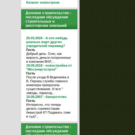
Каталог новостроек
Долевое строительство :
последние обсуждения
строительных и
риэлторских компаний
25.03.2024 - А кто-нибудь
реально ищет других
учредителей пирамид?
Гость
Добрый день. Олег, как
вернуть деньги потраченные
в компании ВНЛ....
19.09.2018 - новостройка от
"Мосэнергостроя"
Гость
После ухода В.Веденеева и
В. Перова служба главного
инженера прекратила
существование. И все "
заводы, параход...
10.09.2007 - банкротство
Гость
Интересно, что теперь
делать соинвесторам
Аквистрой К? Подавать тоже
в суд?...
Долевое строительство :
последние обсуждения