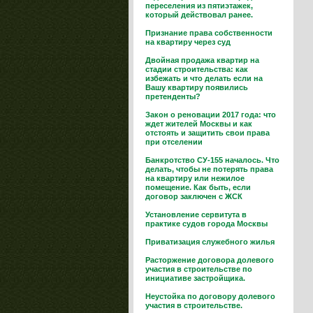
переселения из пятиэтажек,
который действовал ранее.
Признание права собственности
на квартиру через суд
Двойная продажа квартир на
стадии строительства: как
избежать и что делать если на
Вашу квартиру появились
претенденты?
Закон о реновации 2017 года: что
ждет жителей Москвы и как
отстоять и защитить свои права
при отселении
Банкротство СУ-155 началось. Что
делать, чтобы не потерять права
на квартиру или нежилое
помещение. Как быть, если
договор заключен с ЖСК
Установление сервитута в
практике судов города Москвы
Приватизация служебного жилья
Расторжение договора долевого
участия в строительстве по
инициативе застройщика.
Неустойка по договору долевого
участия в строительстве.