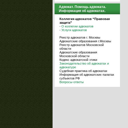
Адвокат. Помощь адвоката.
Информация об адвокатах.
Коллегия адвокатов “Правовая
защита”
-
О коллегии адвокатов
-
Услуги адвокатов
Реестр адвокатов г. Москвы
Адвокатские образования г.Москвы
Реестр адвокатов Московской
области
Адвокатские образования
Московской области
Кодекс адвокатской этики
Законодательство об адвокатах и
адвокатуре
Судебная практика об адвокатах
Информация об адвокатских палатах
субъектов РФ
Вопросы-ответы