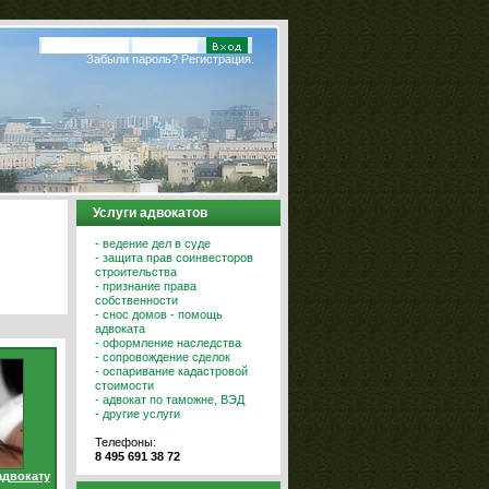
Забыли пароль?
Регистрация.
Услуги адвокатов
- ведение дел в суде
- защита прав соинвесторов
строительства
- признание права
собственности
- снос домов - помощь
адвоката
- оформление наследства
- сопровождение сделок
- оспаривание кадастровой
стоимости
- адвокат по таможне, ВЭД
- другие услуги
Телефоны:
8 495 691 38 72
адвокату