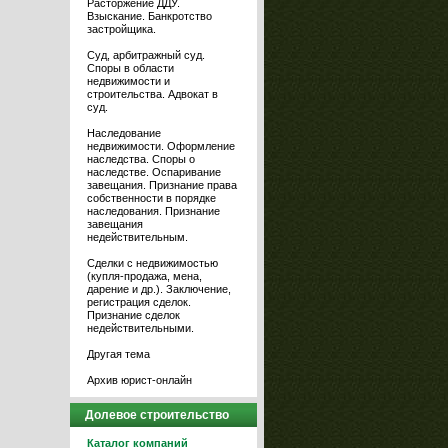
Расторжение ДДУ.
Взыскание. Банкротство
застройщика.
Суд, арбитражный суд.
Споры в области
недвижимости и
строительства. Адвокат в
суд.
Наследование
недвижимости. Оформление
наследства. Споры о
наследстве. Оспаривание
завещания. Признание права
собственности в порядке
наследования. Признание
завещания
недействительным.
Сделки с недвижимостью
(купля-продажа, мена,
дарение и др.). Заключение,
регистрация сделок.
Признание сделок
недействительными.
Другая тема
Архив юрист-онлайн
Долевое строительство
Каталог компаний