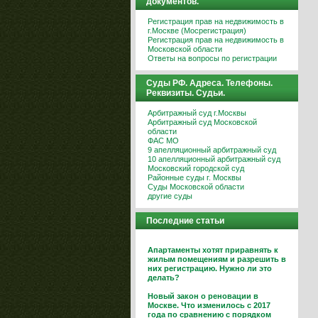
документов.
Регистрация прав на недвижимость в
г.Москве (Мосрегистрация)
Регистрация прав на недвижимость в
Московской области
Ответы на вопросы по регистрации
Суды РФ. Адреса. Телефоны.
Реквизиты. Судьи.
Арбитражный суд г.Москвы
Арбитражный суд Московской
области
ФАС МО
9 апелляционный арбитражный суд
10 апелляционный арбитражный суд
Московский городской суд
Районные суды г. Москвы
Суды Московской области
другие суды
Последние статьи
Апартаменты хотят приравнять к
жилым помещениям и разрешить в
них регистрацию. Нужно ли это
делать?
Новый закон о реновации в
Москве. Что изменилось с 2017
года по сравнению с порядком