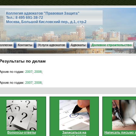
Коллегия адвокатов "Правовая Защита"
Тел.: 8 495 691-38-72
Москва, Большой Кисловский пер., д.1, стр.2
коллегии
Контакты
Услуги адвокатов
Адвокаты
Долевое строительство
Результаты по делам
Архив по годам:
2007
;
2008
;
Архив по годам:
2007
;
2008
;
Вопросы-ответы
Записаться на
Написать письмо 