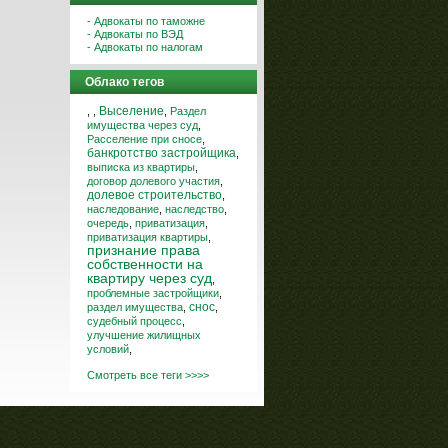
- Адвокаты по таможне
- Адвокаты по ВЭД
- Адвокаты по налогам
Облако тегов
,
,
Выселение
,
Раздел
имущества через суд
,
Расселение при сносе
,
банкротство застройщика
,
выписка из квартиры
,
договор долевого участия
,
долевое строительство
,
наследование
,
наследство
,
очередь
,
приватизация
,
приватизация квартиры
,
признание права
собственности на
квартиру через суд
,
проблемные застройщики
,
снос
раздел имущества
,
,
судебный процесс
,
улучшение жилищных
условий
,
Смотреть все теги >>>>